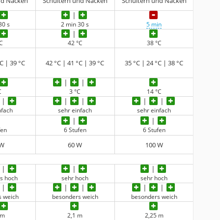
nd Nacken
Schultern und Nacken
Schultern und Nacken
30 s
2 min 30 s
5 min
°C
42 °C
38 °C
C | 39 °C
42 °C | 41 °C | 39 °C
35 °C | 24 °C | 38 °C
C
3 °C
14 °C
nfach
sehr einfach
sehr einfach
fen
6 Stufen
6 Stufen
 W
60 W
100 W
s hoch
sehr hoch
sehr hoch
s weich
besonders weich
besonders weich
 m
2,1 m
2,25 m