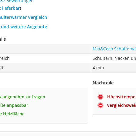
187 Bewertungen
t lieferbar
)
hulterwärmer Vergleich
h und weitere Angebote
ils
Mia&Coco Schulterw
eich
Schultern, Nacken u
it
4 min
Nachteile
s angenehm zu tragen
Höchsttemper
öße anpassbar
vergleichswei
e Heizfläche