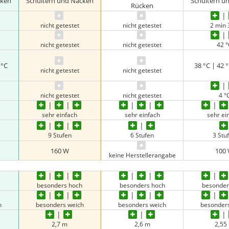
cken
Schultern und Nacken
Schultern u
Rücken
nicht getestet
nicht getestet
2 min 
nicht getestet
nicht getestet
42 
 °C
38 °C | 42 °
nicht getestet
nicht getestet
nicht getestet
nicht getestet
4 °
sehr einfach
sehr einfach
sehr ei
9 Stufen
6 Stufen
3 Stu
160 W
100
keine Herstellerangabe
besonders hoch
besonders hoch
besonder
h
besonders weich
besonders weich
besonder
2,7 m
2,6 m
2,55