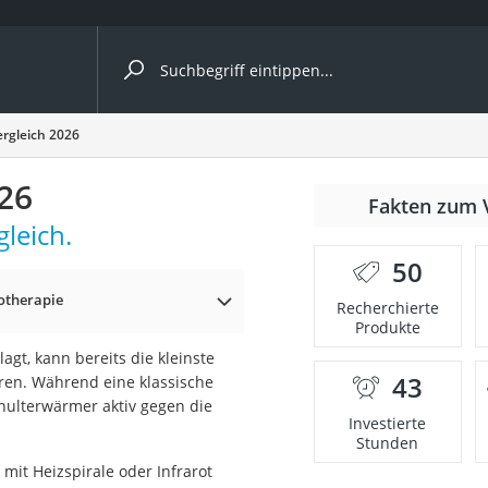
ergleiche nach Kategorie
rgleich 2026
26
Fakten zum 
leich.
50
p)
otherapie
Recherchierte
Produkte
gt, kann bereits die kleinste
43
en. Während eine klassische
chulterwärmer aktiv gegen die
Investierte
Stunden
mit Heizspirale oder Infrarot