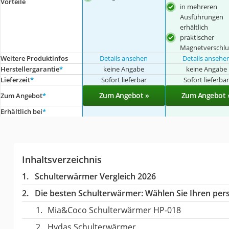
Vorteile
in mehreren
Ausführungen
erhältlich
praktischer
Magnetverschlu
Weitere Produktinfos
Details ansehen
Details ansehe
Herstellergarantie
*
keine Angabe
keine Angabe
Lieferzeit
*
Sofort lieferbar
Sofort lieferba
Zum Angebot »
Zum Angebot 
Zum Angebot
*
Erhältlich bei
*
Inhaltsverzeichnis
Schulterwärmer Vergleich 2026
Die besten Schulterwärmer:
Wählen Sie Ihren pers
Mia&Coco Schulterwärmer HP-018
Hydas Schulterwärmer