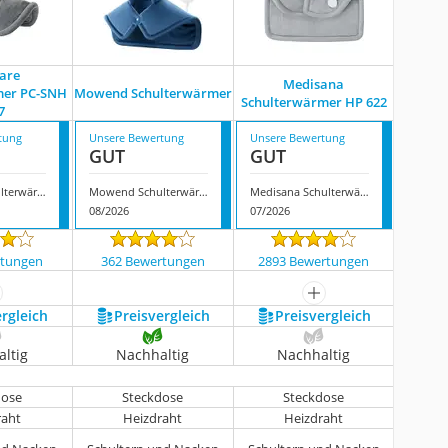
care
Medisana
mer PC-SNH
Mowend Schulterwärmer
Schulterwärmer HP 622
7
tung
Unsere Bewertung
Unsere Bewertung
GUT
GUT
Proficare Schulterwärmer PC-SNH 3097
Mowend Schulterwärmer
Medisana Schulterwärmer HP 622
08/2026
07/2026
rtungen
362 Bewertungen
2893 Bewertungen
ehr anzeigen
mehr anzeigen
ergleich
Preis­vergleich
Preis­vergleich
ltig
Nachhaltig
Nachhaltig
dose
Steckdose
Steckdose
raht
Heizdraht
Heizdraht