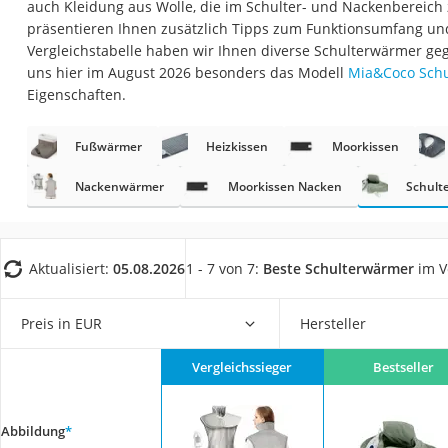
auch Kleidung aus Wolle, die im Schulter- und Nackenbereich
Eiweißpulver
präsentieren Ihnen zusätzlich Tipps zum Funktionsumfang und
Magnesiumpräpar
Vergleichstabelle haben wir Ihnen diverse Schulterwärmer ge
uns hier im August 2026 besonders das Modell
Mia&Coco Schu
Katzenklappe
Eigenschaften.
Nackenmassagege
Zeckenschutz Katz
Fußwärmer
Heizkissen
Moorkissen
leichter Haartrock
Nackenwärmer
Moorkissen Nacken
Schult
Philips-Sonicare-
Schildkrötenhaus
Aktualisiert:
05.08.2026
1 - 7 von 7:
Beste Schulterwärmer
im V
Mineralfutter Pfer
Massagegerät
Preis in EUR
Hersteller
Service
Vergleichssieger
Bestseller
Abbildung
*