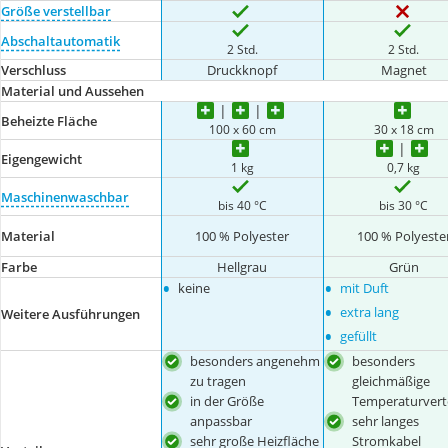
Größe verstellbar
Abschaltautomatik
2 Std.
2 Std.
Verschluss
Druckknopf
Magnet
Material und Aussehen
Beheizte Fläche
100 x 60 cm
30 x 18 cm
Eigengewicht
1 kg
0,7 kg
Maschinenwaschbar
bis 40 °C
bis 30 °C
Material
100 % Polyester
100 % Polyeste
Farbe
Hellgrau
Grün
•
•
keine
mit Duft
•
extra lang
Weitere Ausführungen
•
gefüllt
besonders angenehm
besonders
zu tragen
gleichmäßige
in der Größe
Temperaturvert
anpassbar
sehr langes
sehr große Heizfläche
Stromkabel