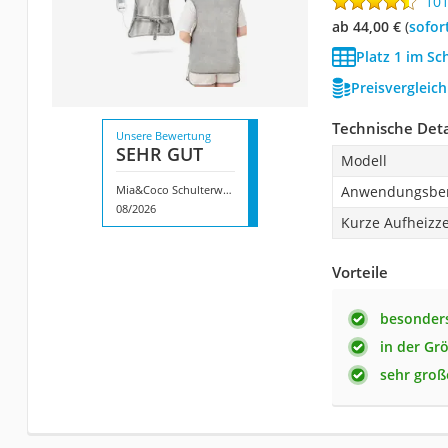
10
ab 44,00 €
(
Sofor
Platz 1 im Sc
Preisvergleic
Technische Deta
Unsere Bewertung
SEHR GUT
Modell
Mia&Coco Schulterwärmer HP-018
Anwendungsber
08/2026
Kurze Aufheizze
Vorteile
besonder
in der Gr
sehr groß