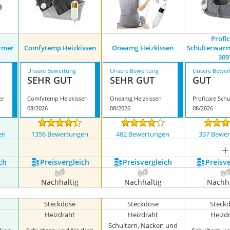
Profi
rmer
Comfytemp Heizkissen
Oneamg Heizkissen
Schulterwär
309
Unsere Bewertung
Unsere Bewertung
Unsere Bewer
SEHR GUT
SEHR GUT
GUT
er
Comfytemp Heizkissen
Oneamg Heizkissen
08/2026
08/2026
08/2026
en
1356 Bewertungen
482 Bewertungen
337 Bewe
nzeigen
m
ch
Preis­vergleich
Preis­vergleich
Preis­v
Nachhaltig
Nachhaltig
Nachha
Steckdose
Steckdose
Steck
Heizdraht
Heizdraht
Heizd
Schultern, Nacken und