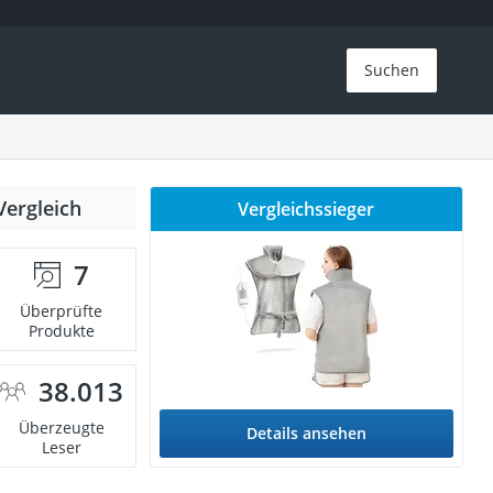
Suchen
Vergleich
Vergleichssieger
7
Überprüfte
Produkte
38.013
Überzeugte
Details ansehen
Leser