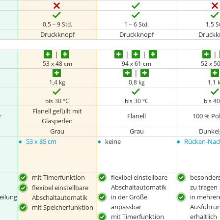
0,5 – 9 Std.
1 – 6 Std.
1,5 S
Druckknopf
Druckknopf
Druckk
53 x 48 cm
94 x 61 cm
52 x 5
1,4 kg
0,8 kg
1,1 
bis 30 °C
bis 30 °C
bis 40
Flanell gefüllt mit
r
Flanell
100 % Po
Glasperlen
Grau
Grau
Dunkel
•
•
•
53 x 85 cm
keine
Rücken-Na
mit Timerfunktion
flexibel einstellbare
besonder
Abschaltautomatik
zu tragen
flexibel einstellbare
eilung
in der Größe
in mehrer
Abschaltautomatik
anpassbar
Ausführu
mit Speicherfunktion
mit Timerfunktion
erhältlich