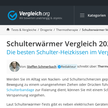
Kategorien
Die beliebtesten V
Drogerie
Tests & Vergleiche
Drogerie
Thermotherapie
Schulterwärmer Ve
Inhalator
Schulterwärmer Vergleich 20
Haarschneider
Rollator
Die besten Schulter-Heizkissen im Verg
Braun Rasierer
Katzenklappe (Chi
schreibt über:
Therm
Von:
Steffen Schmerbach
Redakteur
Rasierer
Werden Sie im Alltag von Nacken- und Schulterschmerzen gepla
Masturbator
Bewegung zu einem unangenehmen Ziehen oder Drücken führ
Massagepistole
Schulterbandage
zur Fixierung dient, können Sie mit einem S
Verspannung vorgehen.
Epilierer
Reisehaartrockner
Laut Schulterwärmer-Tests gibt es neben elektrischen Geräten 