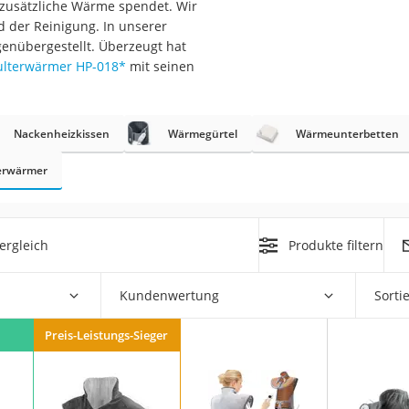
 zusätzliche Wärme spendet. Wir
 der Reinigung. In unserer
at
genübergestellt. Überzeugt hat
lterwärmer HP-018
*
mit seinen
rät
e
Nackenheizkissen
Wärmegürtel
Wärmeunterbetten
ner
erwärmer
Zahnbürste
ergleich
Produkte filtern
d
Kundenwertung
Sorti
Preis-Leistungs-Sieger