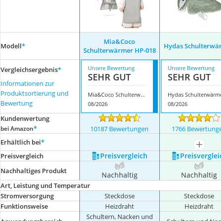
Mia&Coco
Modell
*
Hydas Schulterwä
Schulterwärmer HP-018
Unsere Bewertung
Unsere Bewertung
Vergleichsergebnis
*
SEHR GUT
SEHR GUT
Informationen zur
Produktsortierung und
Mia&Coco Schulterwärmer HP-018
Hydas Schulterwärm
Bewertung
08/2026
08/2026
Kundenwertung
*
bei Amazon
10187 Bewertungen
1766 Bewertung
Erhältlich bei
*
mehr a
Preis­vergleich
Preis­verglei
Preis­vergleich
Nachhaltiges Produkt
Nachhaltig
Nachhaltig
Art, Leistung und Temperatur
Stromversorgung
Steckdose
Steckdose
Funktionsweise
Heizdraht
Heizdraht
Schultern, Nacken und