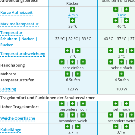
Anwendungsbereich
Schultern und Na
Rücken
Kurze Aufheizzeit
4 min
3 min
Maximaltemperatur
39 °C
40 °C
Temperatur
33 °C | 32 °C | 39 °C
40 °C | 37 °C | 37
Schultern | Nacken |
Rücken
Temperaturabweichung
7 °C
3 °C
Handhabung
sehr einfach
sehr einfach
Mehrere
6 Stufen
4 Stufen
Temperaturstufen
Leistung
120 W
100 W
Tragekomfort und Funktionen der Schulterwärmer
Hoher Tragekomfort
besonders hoch
sehr hoch
Weiche Oberfläche
besonders weich
besonders weic
Kabellänge
2,7 m
3,1 m