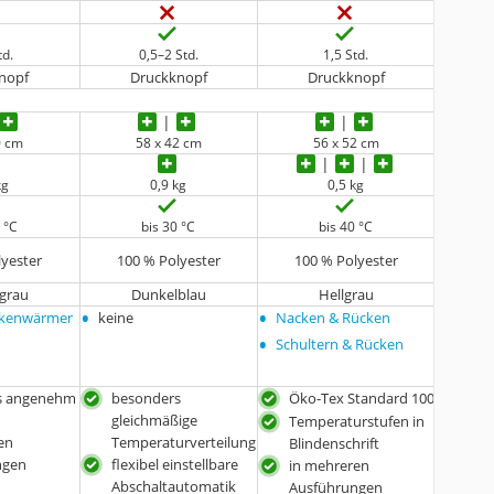
td.
0,5–2 Std.
1,5 Std.
nopf
Druckknopf
Druckknopf
0 cm
58 x 42 cm
56 x 52 cm
kg
0,9 kg
0,5 kg
 °C
bis 30 °C
bis 40 °C
lyester
100 % Polyester
100 % Polyester
grau
Dunkelblau
Hellgrau
•
•
ckenwärmer
keine
Nacken & Rücken
•
Schultern & Rücken
s angenehm
besonders
Öko-Tex Standard 100
gleichmäßige
Temperaturstufen in
en
Temperaturverteilung
Blindenschrift
ngen
flexibel einstellbare
in mehreren
Abschaltautomatik
Ausführungen