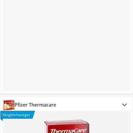
Pfizer Thermacare
Vergleichssieger