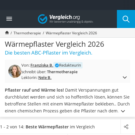
Die beliebtesten Vergleiche nach Kategorie
Vergleich
Drogerie
Inhalator
Thermotherapie
Wärmepflaster Vergleich 2026
Haarschneider
Rollator
Wärmepflaster Vergleich 2026
Braun Rasierer
Die besten ABC-Pflaster im Vergleich.
Katzenklappe (Chip)
Rasierer
Von:
Franziska B.
Redakteurin
Masturbator
schreibt über:
Thermotherapie
Massagepistole
Lektorin:
Nele B.
Epilierer
Reisehaartrockner
Pflaster rauf und Wärme los!
Damit Verspannungen gut
Eiweißpulver
durchblutet werden und sich so hoffentlich lösen, können Sie
Magnesiumpräparat
betroffene Stellen mit einem Wärmepflaster bekleben.. Durch
Katzenklappe
einen chemischen Prozess geben die Pflaster nach dem
Nackenmassagegerät
Öffnen bis zu 12 Stunden lang Wärme ab.
Achten Sie auf die
Zeckenschutz Katze
Größe der Pflaster. Bei einer großflächigen Verspannung im
1 - 2 von 14:
Beste Wärmepflaster
im Vergleich
leichter Haartrockner
Rücken benötigen Sie auch ein größeres Pflaster als bei einer