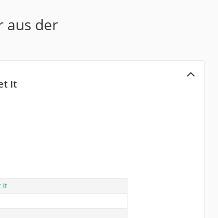
r aus der
t It
 It