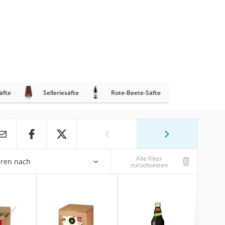
äfte
Selleriesäfte
Rote-Beete-Säfte
Alle Filter
eren nach
zurücksetzen