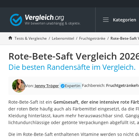
Kategorien
Die beliebtesten V
Lebensmittel
Tests & Vergleiche
Lebensmittel
Fruchtgetränke
Rote-Bete-Saft 
Schwarzkümmelöl
Rote-Bete-Saft Vergleich 202
Knäckebrot
Schwarzkümmelöl-
Die besten Randensäfte im Vergleich.
Manukahonig
Eiklar
Fachbereich:
Fruchtgetränke
R
Von:
Jenny Tröger
Expertin
Astronautenkost
Rote-Bete-Saft ist ein
Gemüsesaft, der eine intensive rote Fär
Balsamico-Essig
der roten Bete häufig auch als Färbemittel eingesetzt, da die Fl
Schwarzkümmelöl 
Kleidung hinterlässt, kaum mehr herauswaschbar sind. Gängige
lichtundurchlässige oder getönte Verpackungen abgefüllt ist, 
Sardinen
Honig
Die im Rote-Bete-Saft enthaltenen Vitamine werden so nicht d