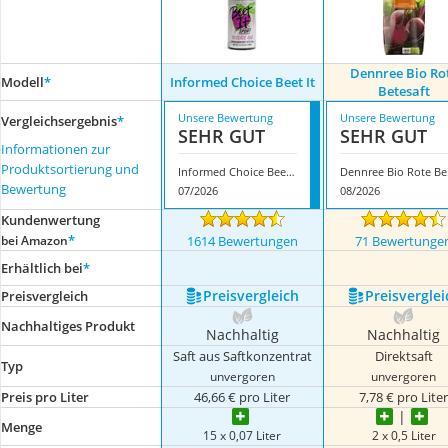
Dennree Bio Ro
Modell
*
Informed Choice Beet It
Betesaft
Unsere Bewertung
Unsere Bewertung
Vergleichsergebnis
*
SEHR GUT
SEHR GUT
Informationen zur
Produktsortierung und
Informed Choice Beet It
Den
Bewertung
07/2026
08/2026
Kundenwertung
*
bei Amazon
1614 Bewertungen
71 Bewertunge
Erhältlich bei
*
Preis­vergleich
Preis­verglei
Preis­vergleich
Nachhaltiges Produkt
Nachhaltig
Nachhaltig
Saft aus Saftkonzentrat
Direktsaft
Typ
unvergoren
unvergoren
Preis pro Liter
46,66 € pro Liter
7,78 € pro Lite
Menge
15 x 0,07 Liter
2 x 0,5 Liter