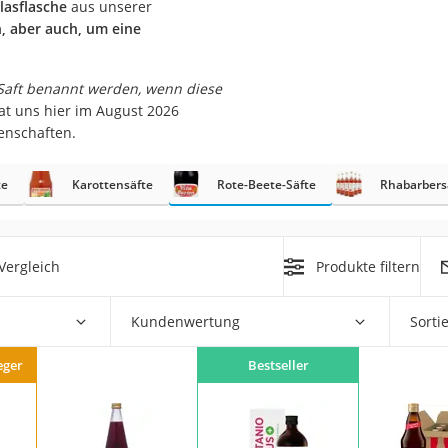
lasflasche
aus unserer
n, aber auch, um eine
 Saft benannt werden, wenn diese
rakt
t uns hier im August 2026
enschaften.
te
Karottensäfte
Rote-Beete-Säfte
Rhabarbers
Vergleich
Produkte filtern
zusatz
Kundenwertung
Sorti
eger
Bestseller