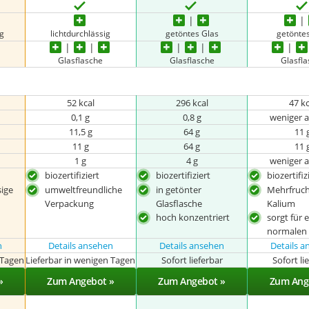
ig
lichtdurchlässig
getöntes Glas
getönte
Glasflasche
Glasflasche
Glasfl
52 kcal
296 kcal
47 k
0,1 g
0,8 g
weniger al
11,5 g
64 g
11 
11 g
64 g
11 
1 g
4 g
weniger al
biozertifiziert
biozertifiziert
biozertifiz
sige
umweltfreundliche
in getönter
Mehrfruch
Verpackung
Glasflasche
Kalium
hoch konzentriert
sorgt für 
normalen 
n
Details ansehen
Details ansehen
Details 
 Tagen
Lieferbar in wenigen Tagen
Sofort lieferbar
Sofort li
»
Zum Angebot »
Zum Angebot »
Zum Ang