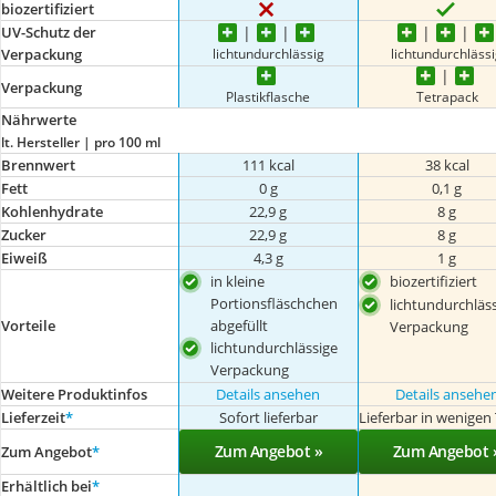
biozertifiziert
UV-Schutz der
lichtundurchlässig
lichtundurchläss
Verpackung
Verpackung
Plastikflasche
Tetrapack
Nährwerte
lt. Hersteller | pro 100 ml
Brennwert
111 kcal
38 kcal
Fett
0 g
0,1 g
Kohlenhydrate
22,9 g
8 g
Zucker
22,9 g
8 g
Eiweiß
4,3 g
1 g
in kleine
biozertifiziert
Portionsfläschchen
lichtundurchläs
abgefüllt
Vorteile
Verpackung
lichtundurchlässige
Verpackung
Weitere Produktinfos
Details ansehen
Details ansehe
Lieferzeit
*
Sofort lieferbar
Lieferbar in wenigen
Zum Angebot »
Zum Angebot 
Zum Angebot
*
Erhältlich bei
*