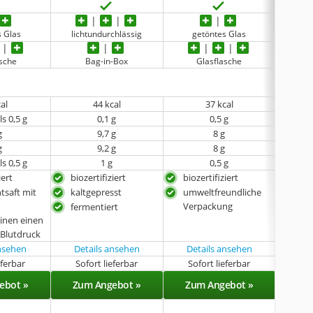
s Glas
lichtundurchlässig
getöntes Glas
li
asche
Bag-in-Box
Glasflasche
cal
44 kcal
37 kcal
s 0,5 g
0,1 g
0,5 g
g
9,7 g
8 g
g
9,2 g
8 g
s 0,5 g
1 g
0,5 g
iert
biozertifiziert
biozertifiziert
im 
tsaft mit
kaltgepresst
umweltfreundliche
umw
Verpackung
Ver
fermentiert
einen einen
fru
Blutdruck
ansehen
Details ansehen
Details ansehen
eferbar
Sofort lieferbar
Sofort lieferbar
Sof
ebot »
Zum Angebot »
Zum Angebot »
Zu