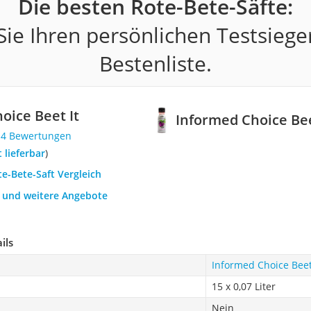
Die besten Rote-Bete-Säfte:
ie Ihren persönlichen Testsiege
Bestenliste.
oice Beet It
Informed Choice Bee
14 Bewertungen
t lieferbar
)
te-Bete-Saft Vergleich
h und weitere Angebote
ils
Informed Choice Beet
15 x 0,07 Liter
Nein