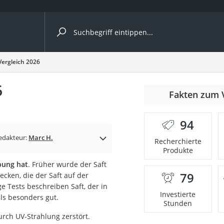
ergleiche nach Kategorie
Vergleich 2026
6
Fakten zum 
Kapseln
94
edakteur:
Marc H.
Recherchierte
Produkte
bung hat
. Früher wurde der Saft
79
ecken, die der Saft auf der
bio
 Tests beschreiben Saft, der in
Investierte
als besonders gut.
Stunden
urch UV-Strahlung zerstört.