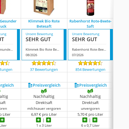
 Gesunder
Klimmek Bio Rote
Rabenhorst Rote-Beete-
Bleichh
ruck
Betesaft
Saft
tung
Unsere Bewertung
Unsere Bewertung
Unsere
UT
SEHR GUT
SEHR GUT
SEH
Rabenhorst Gesunder Blutdruck
Klimmek Bio Rote Betesaft
Rabenhorst Rote-Beete-Saft
08/2026
07/2026
08/202
rtungen
37 Bewertungen
854 Bewertungen
55 
ergleich
Preis­vergleich
Preis­vergleich
P
ltig
Nachhaltig
Nachhaltig
N
saft
Direktsaft
Direktsaft
oren
milchsauer vergoren
unvergoren
o Liter
6,97 € pro Liter
5,70 € pro Liter
7,7
Liter
1 x 3 Liter
6 x 0,7 Liter
6