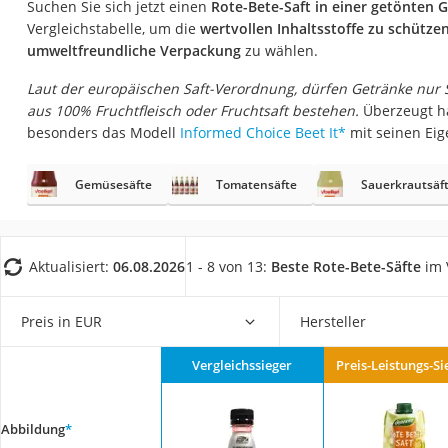
Suchen Sie sich jetzt einen
Rote-Bete-Saft in einer getönten G
Gemüsebrühe
Vergleichstabelle, um die
wertvollen Inhaltsstoffe zu schütze
Eiskaffee-Pulver
umweltfreundliche Verpackung
zu wählen.
Irischer Whiskey
Laut der europäischen Saft-Verordnung, dürfen Getränke nur
Grapefruitkernext
aus 100% Fruchtfleisch oder Fruchtsaft bestehen.
Überzeugt ha
besonders das Modell
Informed Choice Beet It
*
mit seinen Eig
Matcha-Set
Sojasauce
Gemüsesäfte
Tomatensäfte
Sauerkrautsäf
MCT-Öl
Trüffelöl
Aktualisiert:
06.08.2026
1 - 8 von 13:
Beste Rote-Bete-Säfte
im 
Erythrit
Müsli ohne Zucker
Preis in EUR
Hersteller
Service
Vergleichssieger
Preis-Leistungs-Si
Abbildung
*