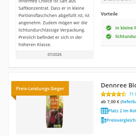
Informed Choice ist Saft aus
Saftkonzentrat. Dass er in kleine
Vorteile
Portionsfläschchen abgefüllt ist, ist
angenehm. Zudem mögen wir die
in kleine
lichtundurchlässige Verpackung.
lichtundu
Preislich befindet er sich in der
höheren Klasse.
07/2026
Dennree Bio
Preis-Leistungs-Sieger
71
ab 7,00 €
(
Liefer
Platz 2 im Ro
Preisvergleic