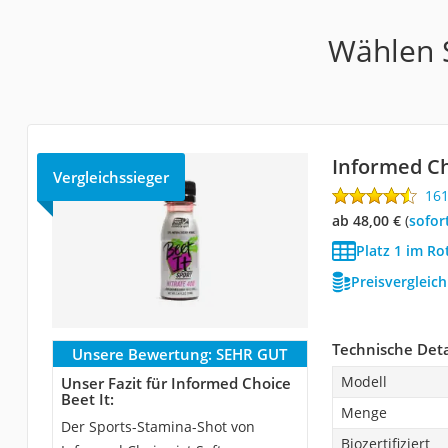
Wählen S
Informed Ch
Vergleichssieger
16
ab 48,00 €
(
Sofor
Platz 1 im Ro
Preisvergleic
Technische Deta
Unsere Bewertung:
SEHR GUT
Modell
Unser Fazit für Informed Choice
Beet It:
Menge
Der Sports-Stamina-Shot von
Biozertifiziert