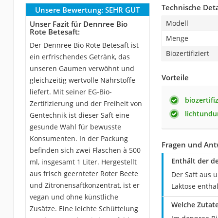
Technische Deta
Unsere Bewertung:
SEHR GUT
Modell
Unser Fazit für Dennree Bio
Rote Betesaft:
Menge
Der Dennree Bio Rote Betesaft ist
Biozertifiziert
ein erfrischendes Getränk, das
unseren Gaumen verwöhnt und
Vorteile
gleichzeitig wertvolle Nährstoffe
liefert. Mit seiner EG-Bio-
biozertifi
Zertifizierung und der Freiheit von
lichtundu
Gentechnik ist dieser Saft eine
gesunde Wahl für bewusste
Konsumenten. In der Packung
Fragen und Ant
befinden sich zwei Flaschen à 500
Enthält der d
ml, insgesamt 1 Liter. Hergestellt
aus frisch geernteter Roter Beete
Der Saft aus 
und Zitronensaftkonzentrat, ist er
Laktose entha
vegan und ohne künstliche
Welche Zutate
Zusätze. Eine leichte Schüttelung