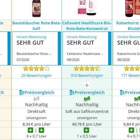
te
Beutelsbacher Rote-Bete-
Cellavent Healthcare Bio-
Rabenhorst
Saft
Rote-Bete-Konzentrat
Blutd
Unsere Bewertung
Unsere Bewertung
Unsere Bewer
SEHR GUT
SEHR GUT
SEHR G
nree Bio Rote Betesaft
Beutelsbacher Rote-Bete-Saft
Cellavent Healthcare Bio-Rote-Bete-Konzentrat
07/2026
08/2026
08/2026
n
29 Bewertungen
316 Bewertungen
171 Bewe
mehr anzeigen
ch
Preis­vergleich
Preis­vergleich
Preis­v
Nachhaltig
Nachhaltig
Nachha
Direktsaft
Saft aus Saftkonzentrat
Direkt
unvergoren
unvergoren
unverg
r
8,34 € pro Liter
49,78 € pro Liter
6,84 € pr
6 x 0,7 Liter
1 x 0,5 Liter
6 x 0,7 