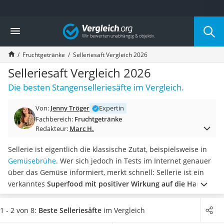
Die beliebtesten Vergleiche nach Kategorie
Vergleich
Lebensmittel
Schwarzkümmelöl
Fruchtgetränke
Selleriesaft Vergleich 2026
Knäckebrot
Schwarzkümmelöl-Kapseln
Selleriesaft Vergleich 2026
Manukahonig
Die besten Stangenselleriesäfte im Vergleich.
Eiklar
Astronautenkost
Von:
Jenny Tröger
Expertin
Balsamico-Essig
Fachbereich:
Fruchtgetränke
Schwarzkümmelöl bio
Redakteur:
Marc H.
Sardinen
Honig
Sellerie ist eigentlich die klassische Zutat, beispielsweise in
Gemüsebrühe
Gemüsebrühe
. Wer sich jedoch in Tests im Internet genauer
Eiskaffee-Pulver
über das Gemüse informiert, merkt schnell: Sellerie ist ein
Irischer Whiskey
verkanntes
Superfood mit positiver Wirkung auf die Haut,
Grapefruitkernextrakt
den Blutdruck, die Schilddrüse und die Verdauung
. In Form
Matcha-Set
von Selleriesaft kommt das Superfood verzehrfertig auf den
1 - 2 von 8:
Beste Selleriesäfte
im Vergleich
Sojasauce
Tisch.
Wählen Sie jetzt einen
Selleriesaft, der in Flaschen