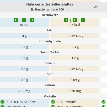
Nährwerte des Selleriesaftes
lt. Hersteller | pro 100 ml
Brennwert
10 kcal
14 kcal
Fett
0 g
unter 0,5 g
Kohlenhydrate
1,7 g
2,3 g
Davon Zucker
1,7 g
1,2 g
Eiweiß
0,5 g
unter 0,5 g
Salz
0,2 g
0,09 g
Kalium
250 mg
230 mg
Vorteile
aus 100 % Sellerie
Bio-Produkt
Bio-Produkt
mit 3 % Limette