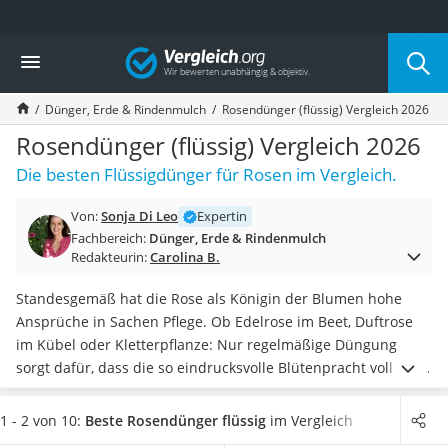
Die beliebtesten Vergleiche nach Kategorie
Vergleich
Baumarkt
Tresor feuerfest
Dünger, Erde & Rindenmulch
Rosendünger (flüssig) Vergleich 2026
Makita-Akku-Rasenmäher
Kappsäge
Rosendünger (flüssig) Vergleich 2026
Smartes Türschloss
Die besten Flüssigdünger für Rosen im Vergleich.
Akku-Rasentrimmer
Feuchtigkeitsmessgerät
Von:
Sonja Di Leo
Expertin
Split-Klimaanlage 2 Innengeräte
Fachbereich:
Dünger, Erde & Rindenmulch
Pelletofen
Redakteurin:
Carolina B.
Bohrmaschine
Tiefbrunnenpumpe
Standesgemäß hat die Rose als Königin der Blumen hohe
Fliesenschneider
Ansprüche in Sachen Pflege. Ob Edelrose im Beet, Duftrose
Hochdruckreiniger
im Kübel oder Kletterpflanze: Nur regelmäßige Düngung
Doppelschleifer
sorgt dafür, dass die so eindrucksvolle Blütenpracht voll zur
Überwachungskamera
Geltung kommen kann.
Tests unter Pflanzenexperten und
Benzinrasenmäher mit Elektrostart
Hobbyzüchtern haben gezeigt:
Flüssigdünger führt der Rose
1 - 2 von 10:
Beste Rosendünger flüssig
im Vergleich
Akku-Laubsauger
besonders schnell Nährstoffe zu
. Er muss jedoch annähernd