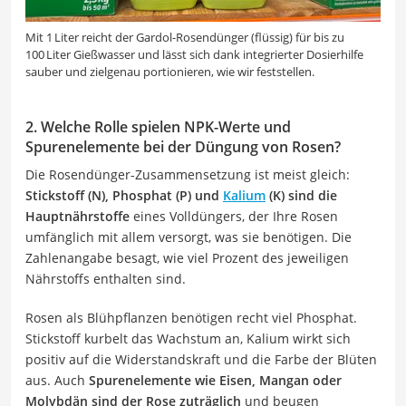
Mit 1 Liter reicht der Gardol-Rosendünger (flüssig) für bis zu
100 Liter Gießwasser und lässt sich dank integrierter Dosierhilfe
sauber und zielgenau portionieren, wie wir feststellen.
2. Welche Rolle spielen NPK-Werte und
Spurenelemente bei der Düngung von Rosen?
Die Rosendünger-Zusammensetzung ist meist gleich:
Stickstoff (N), Phosphat (P) und
Kalium
(K) sind die
Hauptnährstoffe
eines Volldüngers, der Ihre Rosen
umfänglich mit allem versorgt, was sie benötigen. Die
Zahlenangabe besagt, wie viel Prozent des jeweiligen
Nährstoffs enthalten sind.
Rosen als Blühpflanzen benötigen recht viel Phosphat.
Stickstoff kurbelt das Wachstum an, Kalium wirkt sich
positiv auf die Widerstandskraft und die Farbe der Blüten
aus. Auch
Spurenelemente wie Eisen, Mangan oder
Molybdän sind der Rose zuträglich
und beugen