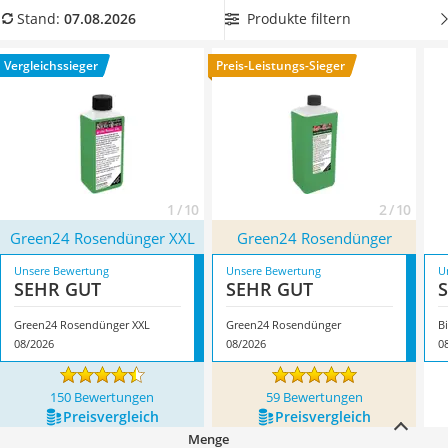
Löschdecke
wöchentlich verabreicht werden. Damit Sie nicht ständig
Produkte filtern
Stand:
07.08.2026
Multimeter
Nachschub besorgen müssen, achten Sie beim Kauf auf die
Winterharte Palmen
Ergiebigkeit des Produkts. Überzeugt hat uns hier im August
Vergleichssieger
Preis-Leistungs-Sieger
Gasdurchlauferhitzer
2026 besonders das Modell
Green24 Rosendünger XXL
*
mit
Service
seinen Eigenschaften.
1 / 10
2 / 10
Green24 Rosendünger XXL
Green24 Rosendünger
Unsere Bewertung
Unsere Bewertung
U
SEHR GUT
SEHR GUT
Green24 Rosendünger XXL
Green24 Rosendünger
B
08/2026
08/2026
0
150 Bewertungen
59 Bewertungen
Preis­vergleich
Preis­vergleich
Menge