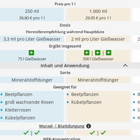
Preis pro 1 l
250 ml
1.000 ml
39,80 € pro 1 l
29,95 € pro 1 l
Dosis
Herstellerempfehlung während Hauptblüte
3,3 ml pro Liter Gießwasser
2 ml pro Liter Gießwasser
2
Ergibt insgesamt
75 l Gießwasser
500 l Gießwasser
Inhalt und Anwendung
Sorte
Mineralstoffdünger
Mineralstoffdünger
Geeignet für
•
•
•
Beetpflanzen
Beetpflanzen
B
•
•
•
groß wachsende Rosen
Kübelpflanzen
K
•
•
Kletterrosen
S
•
•
Kübelpflanzen
K
Wurzel- | Blattdüngung
NPK-Konzentration