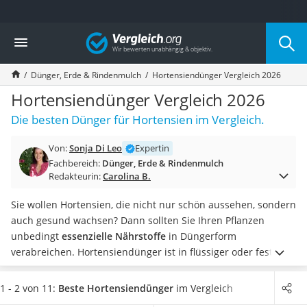
Die beliebtesten Vergleiche nach Kategorie
Vergleich
Baumarkt
Tresor feuerfest
Dünger, Erde & Rindenmulch
Hortensiendünger Vergleich 2026
Makita-Akku-Rasenmäher
Kappsäge
Hortensiendünger Vergleich 2026
Smartes Türschloss
Die besten Dünger für Hortensien im Vergleich.
Akku-Rasentrimmer
Feuchtigkeitsmessgerät
Von:
Sonja Di Leo
Expertin
Split-Klimaanlage 2 Innengeräte
Fachbereich:
Dünger, Erde & Rindenmulch
Pelletofen
Redakteurin:
Carolina B.
Bohrmaschine
Tiefbrunnenpumpe
Sie wollen Hortensien, die nicht nur schön aussehen, sondern
Fliesenschneider
auch gesund wachsen? Dann sollten Sie Ihren Pflanzen
Hochdruckreiniger
unbedingt
essenzielle Nährstoffe
in Düngerform
Doppelschleifer
verabreichen.
Hortensiendünger ist in flüssiger oder fester
Überwachungskamera
Form erhältlich. Flüssiger Dünger wird in der Flasche, fester
Benzinrasenmäher mit Elektrostart
Dünger entweder als Pulver oder Granulat bzw.
1 - 2 von 11:
Beste Hortensiendünger
im Vergleich
Akku-Laubsauger
Düngestäbchen
in der Box geliefert. Wählen Sie jetzt einen