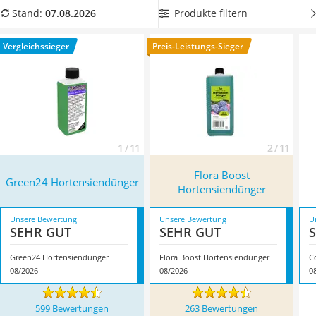
Löschdecke
Hortensiendünger als
Kurzeit- oder Langzeitdünger aus
Produkte filtern
Stand:
07.08.2026
Multimeter
unserer Vergleichstabelle.
Laut Tests im Internet sehen Sie
Winterharte Palmen
damit schnell ein verbessertes Wachstum. Überzeugt hat uns
Vergleichssieger
Preis-Leistungs-Sieger
Gasdurchlauferhitzer
hier im August 2026 besonders das Modell
Green24
Service
Hortensiendünger
*
mit seinen Eigenschaften.
1 / 11
2 / 11
Flora Boost
Green24 Hortensiendünger
Hortensiendünger
Unsere Bewertung
Unsere Bewertung
U
SEHR GUT
SEHR GUT
Green24 Hortensiendünger
Flora Boost Hortensiendünger
08/2026
08/2026
0
599 Bewertungen
263 Bewertungen