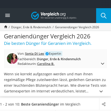
Die beliebtesten Vergleiche nach Kategorie
Vergleich
Baumarkt
Tresor feuerfest
Dünger, Erde & Rindenmulch
Geraniendünger Vergleich 2026
Makita-Akku-Rasenmäher
Kappsäge
Geraniendünger Vergleich 2026
Smartes Türschloss
Die besten Dünger für Geranien im Vergleich.
Akku-Rasentrimmer
Feuchtigkeitsmessgerät
Von:
Sonja Di Leo
Expertin
Split-Klimaanlage 2 Innengeräte
Fachbereich:
Dünger, Erde & Rindenmulch
Pelletofen
Redakteurin:
Carolina B.
Bohrmaschine
Tiefbrunnenpumpe
Wenn sie korrekt aufgezogen werden und man ihnen
Fliesenschneider
regelmäßige Pflege zuteilwerden lässt, gedeihen Geranien zu
Hochdruckreiniger
einer leuchtenden Blütenpracht heran. Wie diverse Tests von
Doppelschleifer
Gartenexperten im Internet verdeutlichen, leistet
Überwachungskamera
Geraniendünger hierbei hilfreiche Unterstützung. Achten Sie
Benzinrasenmäher mit Elektrostart
insbesondere darauf, dass
Stickstoff, Phosphor und Kalium
1 - 2 von 10:
Beste Geraniendünger
im Vergleich
Akku-Laubsauger
zu den Inhaltsstoffen des Düngemittels gehören und