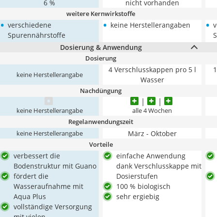
6 %
nicht vorhanden
weitere Kernwirkstoffe
•
•
•
verschiedene
keine Herstellerangaben
v
Spurennährstoffe
S
Dosierung & Anwendung
Dosierung
4 Verschlusskappen pro 5 l
1
keine Herstellerangabe
Wasser
Nachdüngung
keine Herstellerangabe
alle 4 Wochen
Regelanwendungszeit
März - Oktober
keine Herstellerangabe
Vorteile
verbessert die
einfache Anwendung
Bodenstruktur mit Guano
dank Verschlusskappe mit
fördert die
Dosierstufen
Wasseraufnahme mit
100 % biologisch
Aqua Plus
sehr ergiebig
vollständige Versorgung
mit vielen