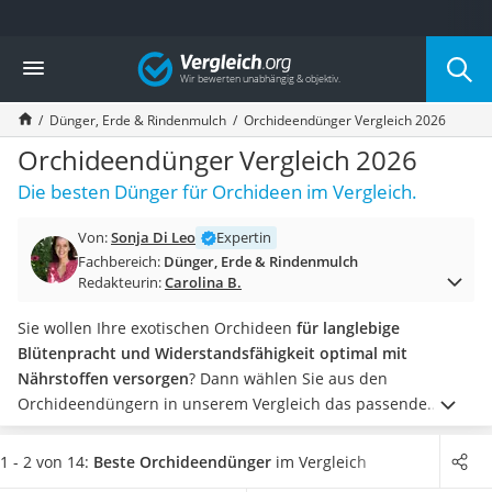
Die beliebtesten Vergleiche nach Kategorie
Vergleich
Baumarkt
Tresor feuerfest
Dünger, Erde & Rindenmulch
Orchideendünger Vergleich 2026
Makita-Akku-Rasenmäher
Kappsäge
Orchideendünger Vergleich 2026
Smartes Türschloss
Die besten Dünger für Orchideen im Vergleich.
Akku-Rasentrimmer
Feuchtigkeitsmessgerät
Von:
Sonja Di Leo
Expertin
Split-Klimaanlage 2 Innengeräte
Fachbereich:
Dünger, Erde & Rindenmulch
Pelletofen
Redakteurin:
Carolina B.
Bohrmaschine
Tiefbrunnenpumpe
Sie wollen Ihre exotischen Orchideen
für langlebige
Fliesenschneider
Blütenpracht und Widerstandsfähigkeit optimal mit
Hochdruckreiniger
Nährstoffen versorgen
? Dann wählen Sie aus den
Doppelschleifer
Orchideendüngern in unserem Vergleich das passende
Überwachungskamera
Produkt aus. Beliebt in Online-Tests sind verschiedene
Benzinrasenmäher mit Elektrostart
Düngemittel wie Stäbchen, Flüssigdünger und Sprays.
So
1 - 2 von 14:
Beste Orchideendünger
im Vergleich
Akku-Laubsauger
pflegen Sie Blüten, Blätter und Wurzeln Ihrer Orchideen mit