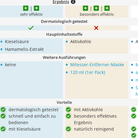
Ergebnis
sehr effektiv
besonders effektiv
Dermatologisch getestet
Hauptinhaltsstoffe
•
•
•
Kieselsäure
Aktivkohle
A
•
Hamamelis-Extrakt
Weitere Ausführungen
•
•
•
keine
Mitesser-Entferner-Maske
M
•
•
120 ml (1er Pack)
a
•
n
•
S
N
Vorteile
dermatologisch getestet
mit Aktivkohle
schnell und einfach zu
besonders effektives
bedienen
Ergebnis
mit Kieselsäure
natürlich reinigend