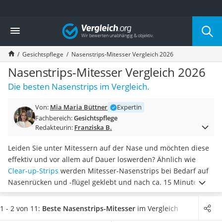
Die beliebtesten Vergleiche nach Kategorie
Vergleich
Drogerie
Inhalator
Gesichtspflege
Nasenstrips-Mitesser Vergleich 2026
Haarschneider
Rollator
Nasenstrips-Mitesser Vergleich 2026
Braun Rasierer
Die besten Nasenstrips im Vergleich.
Katzenklappe (Chip)
Rasierer
Von:
Mia Maria Büttner
Expertin
Masturbator
Fachbereich:
Gesichtspflege
Massagepistole
Redakteurin:
Franziska B.
Epilierer
Reisehaartrockner
Leiden Sie unter Mitessern auf der Nase und möchten diese
Eiweißpulver
effektiv und vor allem auf Dauer loswerden? Ähnlich wie
Magnesiumpräparat
Clear-up-Strips
werden Mitesser-Nasenstrips bei Bedarf auf
Katzenklappe
Nasenrücken und -flügel geklebt und nach ca. 15 Minuten
Nackenmassagegerät
mitsamt
Mitessern, überschüssigem Talg, Schmutz und
Zeckenschutz Katze
Hautunreinheiten entfernt
. Laut Online-Tests werden die
1 - 2 von 11:
Beste Nasenstrips-Mitesser
im Vergleich
leichter Haartrockner
verstopften Poren mit einer magnetähnlichen Kraft von