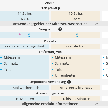
Anzahl
Preis pro Strip
14 Strips
10 Strips
1,30 €
0,85 €
Anwendungsgebiet der Mitesser-Nasenstrips
Geeignet für
Hauttyp
normale bis fettige Haut
normale Haut
Entfernung von
•
•
•
Mitessern
Mitessern
M
•
•
•
Schmutz
Schmutz
•
•
•
Talg
Talg
T
•
•
Unreinheiten
U
Empfohlene Anwendung
1 Mal wöchentlich
keine Herstellerangabe
Anwendungsdauer
10 Minuten
10 bis 15 Minuten
Allgemeine Produktinformationen