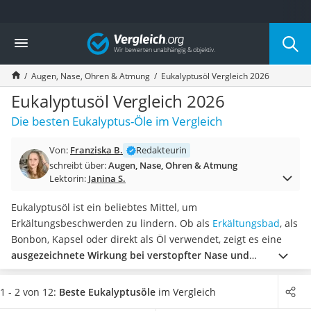
Die beliebtesten Vergleiche nach Kategorie
Vergleich
Drogerie
Inhalator
Augen, Nase, Ohren & Atmung
Eukalyptusöl Vergleich 2026
Haarschneider
Rollator
Eukalyptusöl Vergleich 2026
Braun Rasierer
Die besten Eukalyptus-Öle im Vergleich
Katzenklappe (Chip)
Rasierer
Von:
Franziska B.
Redakteurin
Masturbator
schreibt über:
Augen, Nase, Ohren & Atmung
Massagepistole
Lektorin:
Janina S.
Epilierer
Reisehaartrockner
Eukalyptusöl ist ein beliebtes Mittel, um
Eiweißpulver
Erkältungsbeschwerden zu lindern. Ob als
Erkältungsbad
, als
Magnesiumpräparat
Bonbon, Kapsel oder direkt als Öl verwendet, zeigt es eine
Katzenklappe
ausgezeichnete Wirkung bei verstopfter Nase und
Nackenmassagegerät
festsitzendem Schleim
im Rachen. Achten Sie bei der
Zeckenschutz Katze
Verwendung stets darauf, das Öl gut verdünnt zu nutzen, da
1 - 2 von 12:
Beste Eukalyptusöle
im Vergleich
leichter Haartrockner
es sonst zu starken Reizungen kommen kann.
Wählen Sie aus