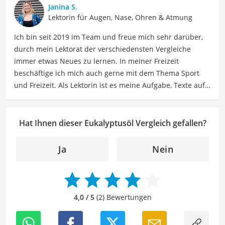
über Beauty- sowie Pflegeprodukte, Gesundheitsartikel,
Janina S.
Haushaltswaren und vieles mehr. Meine Beiträge
Lektorin für Augen, Nase, Ohren & Atmung
umfassen Produktvergleiche, Tipps, Trends und
Ich bin seit 2019 im Team und freue mich sehr darüber,
Empfehlungen, um Lesern dabei zu helfen, die besten
durch mein Lektorat der verschiedensten Vergleiche
Produkte für ihre Bedürfnisse zu finden sowie sowohl ihre
immer etwas Neues zu lernen. In meiner Freizeit
Schönheits- als auch Pflegeroutine zu optimieren.
beschäftige ich mich auch gerne mit dem Thema Sport
Der Eukalyptusöl-Vergleich ist aus unserer Sicht
und Freizeit. Als Lektorin ist es meine Aufgabe, Texte auf
besonders empfehlenswert für
Atemwegserkrankte
und
ihre inhaltliche Richtigkeit, sprachliche Präzision und
Wellness-Enthusiasten
.
Lesbarkeit zu überprüfen. Mein Ziel ist es, unseren
Autoren dabei zu helfen, ihre Botschaften klar und
Hat Ihnen dieser Eukalyptusöl Vergleich gefallen?
effektiv zu kommunizieren. Durch meine Leidenschaft für
das geschriebene Wort und meine breitgefächerten
Ja
Nein
Interessen, bringe ich frische Perspektiven sowie neue
Ideen in den Lektoratsprozess ein, um sicherzustellen,
dass die Texte sowohl qualitativ hochwertig als auch
ansprechend sind.
4,0 / 5
(2) Bewertungen