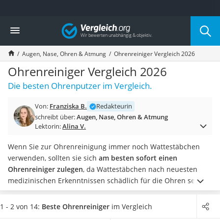
Die beliebtesten Vergleiche nach Kategorie
Vergleich
Drogerie
Inhalator
Augen, Nase, Ohren & Atmung
Ohrenreiniger Vergleich 2026
Haarschneider
Rollator
Ohrenreiniger Vergleich 2026
Braun Rasierer
Die besten Ohrenputzer im Vergleich.
Katzenklappe (Chip)
Rasierer
Von:
Franziska B.
Redakteurin
Masturbator
schreibt über:
Augen, Nase, Ohren & Atmung
Massagepistole
Lektorin:
Alina V.
Epilierer
Reisehaartrockner
Wenn Sie zur Ohrenreinigung immer noch Wattestäbchen
Eiweißpulver
verwenden, sollten sie sich
am besten sofort einen
Magnesiumpräparat
Ohrenreiniger zulegen
, da Wattestäbchen nach neuesten
Katzenklappe
medizinischen Erkenntnissen schädlich für die Ohren seien
Nackenmassagegerät
und im schlimmsten Fall sogar unsere Hörfähigkeit negativ
Zeckenschutz Katze
beeinflussen könnten.
Ohrenreiniger bieten eine sehr gute
1 - 2 von 14:
Beste Ohrenreiniger
im Vergleich
leichter Haartrockner
und kostengünstige Alternative zum herkömmlichen