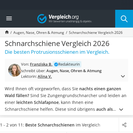
Die beliebtesten Vergleiche nach Kategorie
Vergleich
Drogerie
Inhalator
Augen, Nase, Ohren & Atmung
Schnarchschiene Vergleich 2026
Haarschneider
Rollator
Schnarchschiene Vergleich 2026
Braun Rasierer
Die besten Protrusionsschienen im Vergleich.
Katzenklappe (Chip)
Rasierer
Von:
Franziska B.
Redakteurin
Masturbator
schreibt über:
Augen, Nase, Ohren & Atmung
Massagepistole
Lektorin:
Alina V.
Epilierer
Reisehaartrockner
Wird Ihnen oft vorgeworfen, dass Sie
nachts einen ganzen
Eiweißpulver
Wald fällen?
Sind Sie Zungengrundschnarcher und leiden an
Magnesiumpräparat
einer
leichten Schlafapnoe
, kann Ihnen eine
Katzenklappe
Schnarchschiene helfen. Diese sind übrigens
auch als
Nackenmassagegerät
Beißschiene gegen Zähneknirschen verwendbar.
Komfort ist
Zeckenschutz Katze
beim Schlafen das A und O.
Biblock-Orthesen sind
1 - 2 von 11:
Beste Schnarchschienen
im Vergleich
leichter Haartrockner
komfortabler als Monoblock-Schienen
, da sie ein wenig