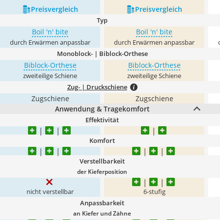
Preis­vergleich
Preis­vergleich
Typ
Boil 'n' bite
Boil 'n' bite
durch Erwärmen anpassbar
durch Erwärmen anpassbar
Monoblock- | Biblock-Orthese
Biblock-Orthese
Biblock-Orthese
zweiteilige Schiene
zweiteilige Schiene
Zug- | Druckschiene
Zugschiene
Zugschiene
Anwendung & Tragekomfort
Effektivität
Komfort
Verstellbarkeit
der Kieferposition
nicht verstellbar
6-stufig
Anpassbarkeit
an Kiefer und Zähne