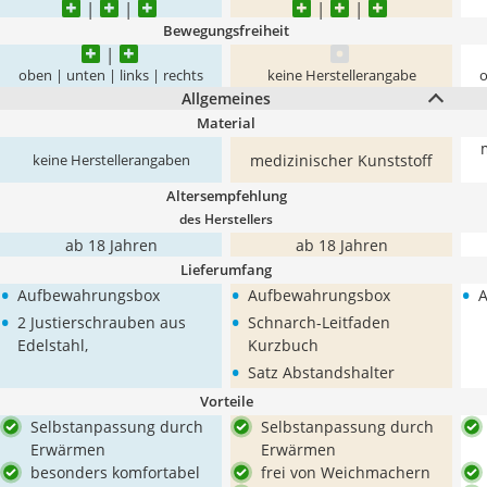
Bewegungsfreiheit
oben | unten | links | rechts
keine Herstellerangabe
o
Allgemeines
Material
medizinischer Kunststoff
keine Herstellerangaben
Altersempfehlung
des Herstellers
ab 18 Jahren
ab 18 Jahren
Lieferumfang
•
•
•
Aufbewahrungsbox
Aufbewahrungsbox
•
•
2 Justierschrauben aus
Schnarch-Leitfaden
Edelstahl,
Kurzbuch
•
Satz Abstandshalter
Vorteile
Selbstanpassung durch
Selbstanpassung durch
Erwärmen
Erwärmen
besonders komfortabel
frei von Weichmachern