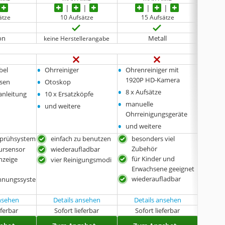
ätze
10 Aufsätze
15 Aufsätze
on
Metall
Kuns
keine Herstellerangabe
•
•
•
bel
Ohrreiniger
Ohrenreiniger mit
Ohrre
•
•
1920P HD-Kamera
üsen
Otoskop
10 x A
•
•
•
8 x Aufsätze
anleitung
10 x Ersatzköpfe
USB-C
•
•
•
manuelle
und weitere
Wasse
Ohrreinigungsgeräte
•
Benut
•
und weitere
Sprühsystem
einfach zu benutzen
besonders viel
ein
Zubehör
ursensor
wiederaufladbar
IPX
für Kinder und
nzeige
vier Reinigungsmodi
sanf
Erwachsene geeignet
-
Was
wiederaufladbar
nnungssyste
ansehen
Details ansehen
Details ansehen
eferbar
Sofort lieferbar
Sofort lieferbar
Sof