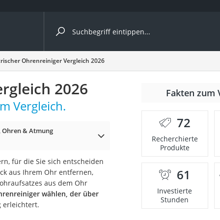
ergleiche nach Kategorie
trischer Ohrenreiniger Vergleich 2026
ergleich 2026
Fakten zum 
m Vergleich.
72
, Ohren & Atmung
p)
Recherchierte
Produkte
rn, für die Sie sich entscheiden
61
k aus Ihrem Ohr entfernen,
Bohraufsatzes aus dem Ohr
Investierte
hrenreiniger wählen, der über
Stunden
erleichtert.