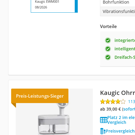
Kaugic EWM001
Bohrfunktion
08/2026
Vibrationsfunkt
Vorteile
integrier
intellige
Dreifach-
Kaugic Ohrr
Preis-Leistungs-Sieger
11
ab 39,00 €
(
Sofor
Platz 2 im el
Vergleich
Preisvergleic