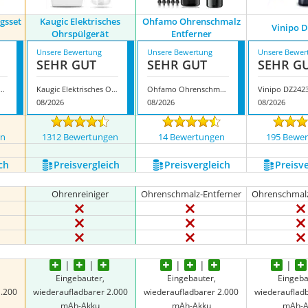
gsset
Kaugic Elektrisches
Ohfamo Ohrenschmalz
Vinipo 
Ohrspülgerät
Entferner
Unsere Bewertung
Unsere Bewertung
Unsere Bewer
SEHR GUT
SEHR GUT
SEHR G
Ohrreinigungsset ‎E382
Kaugic Elektrisches Ohrspülgerät
Ohfamo Ohrenschmalz Entferner
Vinipo DZ242
08/2026
08/2026
08/2026
en
1312 Bewertungen
14 Bewertungen
195 Bewe
ch
Preis­vergleich
Preis­vergleich
Preis­v
Ohrenreiniger
Ohrenschmalz-Entferner
Ohrenschmalz
Eingebauter,
Eingebauter,
Eingeba
1.200
wiederaufladbarer 2.000
wiederaufladbarer 2.000
wiederauflad
mAh-Akku
mAh-Akku
mAh-A