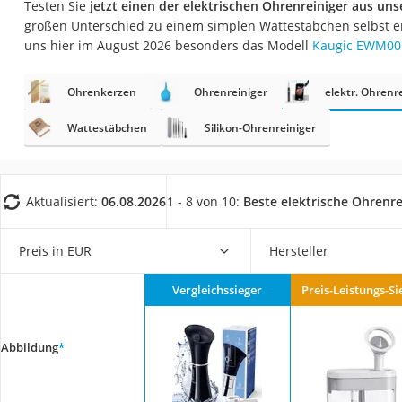
Testen Sie
jetzt einen der elektrischen Ohrenreiniger aus uns
Eiweißpulver
großen Unterschied zu einem simplen Wattestäbchen selbst e
Magnesiumpräpar
uns hier im August 2026 besonders das Modell
Kaugic EWM00
Katzenklappe
Ohrenkerzen
Ohrenreiniger
elektr. Ohrenr
Nackenmassagege
Zeckenschutz Katz
Wattestäbchen
Silikon-Ohrenreiniger
leichter Haartrock
Philips-Sonicare-
Aktualisiert:
06.08.2026
1 - 8 von 10:
Beste elektrische Ohrenre
Schildkrötenhaus
Mineralfutter Pfer
Preis in EUR
Hersteller
Massagegerät
Vergleichssieger
Preis-Leistungs-Si
Service
Abbildung
*