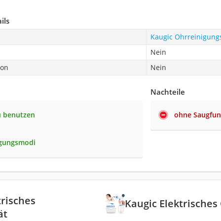
ils
Kaugic Ohrreinigungs
Nein
ion
Nein
Nachteile
u benutzen
ohne Saugfun
igungsmodi
trisches
Kaugic Elektrisches
ät