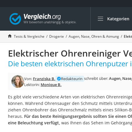
Kategorien
Die beliebtesten V
Drogerie
Tests & Vergleiche
Drogerie
Augen, Nase, Ohren & Atmung
Elek
Inhalator
Elektrischer Ohrenreiniger V
Haarschneider
Rollator
Die besten elektrischen Ohrenputzer i
Braun Rasierer
schreibt über:
Augen, Nase
Von:
Franziska B.
Redakteurin
Katzenklappe (Chi
Lektorin:
Monique B.
Rasierer
Es gibt viele verschiedene Arten von elektrischen Ohrenreinige
Masturbator
können. Während Ohrensauger den Schmutz mittels Unterdruc
Massagepistole
ziehen Ohrenbohrer das Ohrenschmalz mittels eines Silikon-
heraus.
Für das beste Reinigungsergebnis sollten Sie einen O
Epilierer
eine Beleuchtung verfügt,
was Ihnen das Sehen im Gehörgang 
Reisehaartrockner