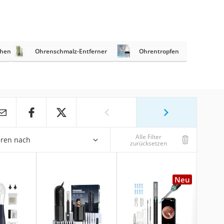
chen
Ohrenschmalz-Entferner
Ohrentropfen
Alle Filter
eren nach
zurücksetzen
Neu