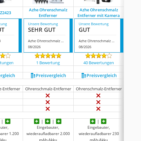
Azhe Ohrenschmalz
Azhe Ohrenschmalz
Aoogit
DZ2423
Entferner
Entferner mit Kamera
En
tung
Unsere Bewertung
Unsere Bewertung
Unsere
UT
SEHR GUT
GUT
GUT
3
Azhe Ohrenschmalz Entferner
Azhe Ohrenschmalz Entferner mit Kamera
08/2026
08/2026
08/202
rtungen
1 Bewertung
40 Bewertungen
128
ergleich
Preis­vergleich
Preis­vergleich
P
-Entferner
Ohrenschmalz-Entferner
Ohrenschmalz-Entferner
Oh
uter,
Eingebauter,
Eingebauter,
E
barer 1.200
wiederaufladbarer 2.000
wiederaufladbarer 230
wieder
kku
mAh-Akku
mAh-Akku