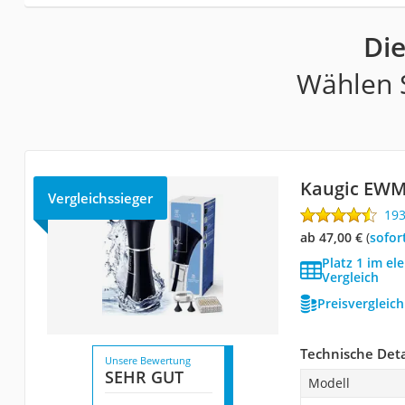
Die
Wählen S
Kaugic EW
Vergleichssieger
19
ab 47,00 €
(
Sofor
Platz 1 im el
Vergleich
Preisvergleic
Technische Deta
Unsere Bewertung
SEHR GUT
Modell