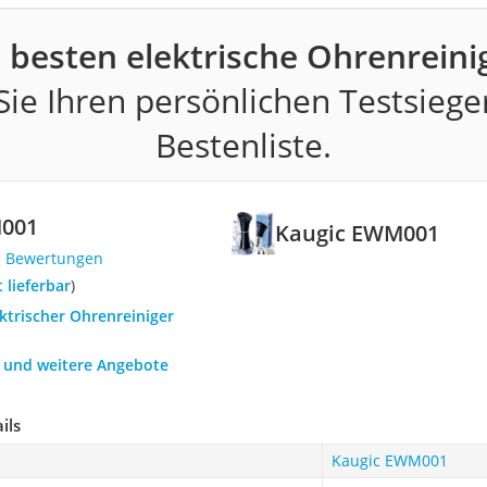
 besten elektrische Ohrenreini
ie Ihren persönlichen Testsiege
Bestenliste.
M001
Kaugic EWM001
3 Bewertungen
t lieferbar
)
ektrischer Ohrenreiniger
h und weitere Angebote
ils
Kaugic EWM001