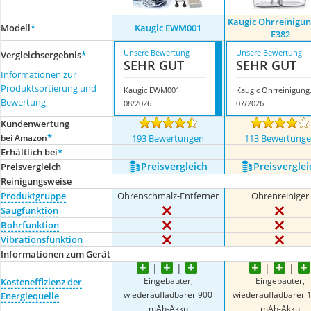
Kaugic Ohrreinigun
Modell
*
Kaugic EWM001
‎E382
Unsere Bewertung
Unsere Bewertung
Vergleichsergebnis
*
SEHR GUT
SEHR GUT
Informationen zur
Produktsortierung und
Kaugic EWM001
Kaugic 
Bewertung
08/2026
07/2026
Kundenwertung
*
bei Amazon
193 Bewertungen
113 Bewertung
Erhältlich bei
*
Preis­vergleich
Preis­verglei
Preis­vergleich
Reinigungsweise
Produktgruppe
Ohrenschmalz-Entferner
Ohrenreiniger
Saugfunktion
Bohrfunktion
Vibrationsfunktion
Informationen zum Gerät
Eingebauter,
Eingebauter,
Kosteneffizienz der
wiederaufladbarer 900
wiederaufladbarer 
Energiequelle
mAh-Akku
mAh-Akku