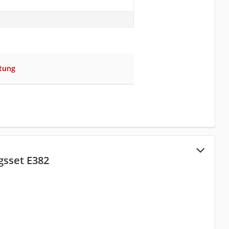
tung
sset ‎E382