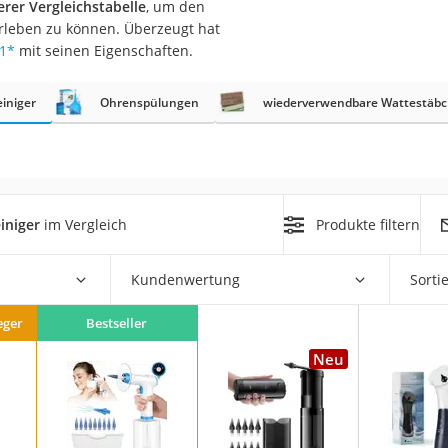
erer Vergleichstabelle
, um den
rleben zu können. Überzeugt hat
at
1
*
mit seinen Eigenschaften.
einiger
Ohrenspülungen
wiederverwendbare Wattestäb
rät
e
ner
Zahnbürste
iniger
im Vergleich
Produkte filtern
d
Kundenwertung
Sorti
eger
Bestseller
Neu