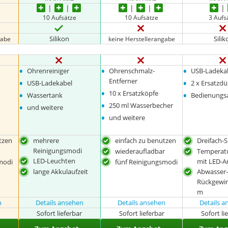
10 Aufsätze
10 Aufsätze
3 Aufs
Silikon
Silik
gabe
keine Herstellerangabe
•
•
•
Ohrenreiniger
Ohrenschmalz-
USB-Ladeka
•
•
Entferner
USB-Ladekabel
2 x Ersatzd
•
•
•
10 x Ersatzköpfe
Wassertank
Bedienungs
•
•
250 ml Wasserbecher
und weitere
•
und weitere
tzen
mehrere
einfach zu benutzen
Dreifach-
Reinigungsmodi
wiederaufladbar
Temperat
LED-Leuchten
mit LED-A
modi
fünf Reinigungsmodi
lange Akkulaufzeit
Abwasser
Rückgewi
m
n
Details ansehen
Details ansehen
Details 
r
Sofort lieferbar
Sofort lieferbar
Sofort li