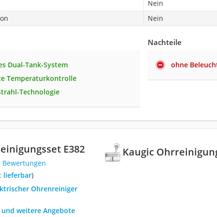
Nein
ion
Nein
Nachteile
tes Dual-Tank-System
ohne Beleuch
nte Temperaturkontrolle
Strahl-Technologie
einigungsset ‎E382
Kaugic Ohrreinigung
3 Bewertungen
t lieferbar
)
ektrischer Ohrenreiniger
h und weitere Angebote