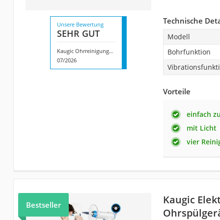
Technische Deta
Unsere Bewertung
SEHR GUT
Modell
Kaugic Ohrreinigungsset ‎E382
Bohrfunktion
07/2026
Vibrationsfunkt
Vorteile
einfach z
mit Licht
vier Rein
Kaugic Elek
Bestseller
Ohrspülger