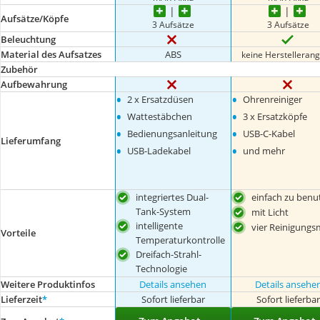
Aufsätze/Köpfe
3 Aufsätze
3 Aufsätze
Beleuchtung
Material des Aufsatzes
ABS
keine Herstelleran
Zubehör
Aufbewahrung
•
•
2 x Ersatzdüsen
Ohrenreiniger
•
•
Wattestäbchen
3 x Ersatzköpfe
•
•
Bedienungsanleitung
USB-C-Kabel
Lieferumfang
•
•
USB-Ladekabel
und mehr
integriertes Dual-
einfach zu benu
Tank-System
mit Licht
intelligente
vier Reinigungs
Vorteile
Temperaturkontrolle
Dreifach-Strahl-
Technologie
Weitere Produktinfos
Details ansehen
Details ansehe
Lieferzeit
*
Sofort lieferbar
Sofort lieferba