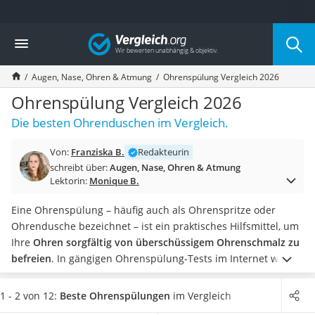
Die beliebtesten Vergleiche nach Kategorie
Vergleich
Drogerie
Inhalator
Augen, Nase, Ohren & Atmung
Ohrenspülung Vergleich 2026
Haarschneider
Rollator
Ohrenspülung Vergleich 2026
Braun Rasierer
Die besten Ohrenduschen im Vergleich.
Katzenklappe (Chip)
Rasierer
Von:
Franziska B.
Redakteurin
Masturbator
schreibt über:
Augen, Nase, Ohren & Atmung
Massagepistole
Lektorin:
Monique B.
Epilierer
Reisehaartrockner
Eine Ohrenspülung – häufig auch als Ohrenspritze oder
Eiweißpulver
Ohrendusche bezeichnet – ist ein praktisches Hilfsmittel, um
Magnesiumpräparat
Ihre
Ohren sorgfältig von überschüssigem Ohrenschmalz zu
Katzenklappe
befreien
. In gängigen Ohrenspülung-Tests im Internet wird
Nackenmassagegerät
unter anderem auf das Fassungsvermögen der
Zeckenschutz Katze
Ohrenduschen eingegangen.
Produkte in die Sie
200 ml
1 - 2 von 12:
Beste Ohrenspülungen
im Vergleich
leichter Haartrockner
Wasser einfüllen können sind besonders vorteilhaft, da Sie