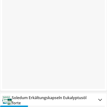
Soledum Erkältungskapseln Eukalyptusöl
forte