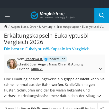
Die beliebtesten Vergleiche nach Kategorie
Vergleich
Drogerie
Inhalator
Augen, Nase, Ohren & Atmung
Erkältungskapseln Eukalyptusöl Vergleich 2026
Haarschneider
Rollator
Erkältungskapseln Eukalyptusöl
Braun Rasierer
Vergleich 2026
Katzenklappe (Chip)
Die besten Eukalyptusöl-Kapseln im Vergleich.
Rasierer
Masturbator
Von:
Franziska B.
Redakteurin
Massagepistole
schreibt über:
Augen, Nase, Ohren & Atmung
Epilierer
Lektorin:
Alina V.
Reisehaartrockner
Eiweißpulver
Eine Erkältung beziehungsweise
ein grippaler Infekt kann Sie
Magnesiumpräparat
schnell einmal aus der Bahn werfen
. Schließlich sorgen
Katzenklappe
Husten, Schnupfen und der bei vielen bekannte und
Nackenmassagegerät
verhasste Erkältungskopfschmerz dafür, dass der Alltag zum
Zeckenschutz Katze
Erliegen kommt. Mit Erkältungskapseln auf Eukalyptusöl-
leichter Haartrockner
Basis können Sie Ihre Heilung, zahlreichen Online-Tests
1 - 2 von 11:
Beste Erkältungskapseln Eukalyptusöl
im Vergleich