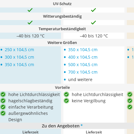
UV-Schutz
Witterungsbeständig
Temperaturbeständigkeit
–40 bis 120 °C
–40 bis 120 °C
Weitere Größen
•
•
•
250 x 104,5 cm
350 x 104,5 cm
1
•
•
•
300 x 104,5 cm
400 x 104,5 cm
1
•
•
350 x 104,5 cm
500 x 104,5 cm
•
700 x 104,5 cm
•
und weitere
Vorteile
hohe Lichtdurchlässigkeit
hohe Lichtdurchlässigkeit
hagelschlagbeständig
keine Vergilbung
einfache Verarbeitung
außergewöhnliches
Design
Zu den Angeboten
*
Lieferzeit
Lieferzeit