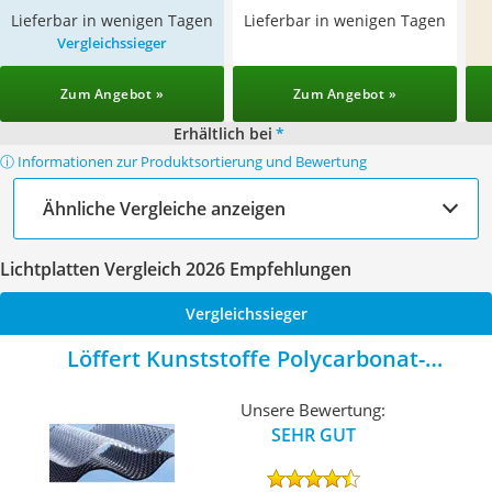
Lieferbar in wenigen Tagen
Lieferbar in wenigen Tagen
Vergleichssieger
Zum Angebot »
Zum Angebot »
Erhältlich bei
*
ⓘ Informationen zur Produktsortierung und Bewertung
Ähnliche Vergleiche anzeigen
Lichtplatten Vergleich 2026 Empfehlungen
Vergleichssieger
Löffert Kunststoffe Polycarbonat-
Wellplatte
Unsere Bewertung:
SEHR GUT