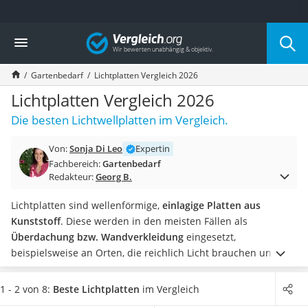
Die beliebtesten Vergleiche nach Kategorie
Vergleich
Baumarkt
Tresor feuerfest
Gartenbedarf
Lichtplatten Vergleich 2026
Makita-Akku-Rasenmäher
Kappsäge
Lichtplatten Vergleich 2026
Smartes Türschloss
Die besten Lichtwellplatten im Vergleich.
Akku-Rasentrimmer
Feuchtigkeitsmessgerät
Von:
Sonja Di Leo
Expertin
Split-Klimaanlage 2 Innengeräte
Fachbereich:
Gartenbedarf
Pelletofen
Redakteur:
Georg B.
Bohrmaschine
Tiefbrunnenpumpe
Lichtplatten sind wellenförmige,
einlagige Platten aus
Fliesenschneider
Kunststoff
. Diese werden in den meisten Fällen als
Hochdruckreiniger
Überdachung bzw. Wandverkleidung
eingesetzt,
Doppelschleifer
beispielsweise an Orten, die reichlich Licht brauchen und
Überwachungskamera
dennoch umzäunt werden müssen. Es ist wichtig, den
Benzinrasenmäher mit Elektrostart
Unterschied zwischen Well- und Stegplatten zu beachten. Im
1 - 2 von 8:
Beste Lichtplatten
im Vergleich
Akku-Laubsauger
Gegensatz zu Stegplatten, welche hohle Innenräume