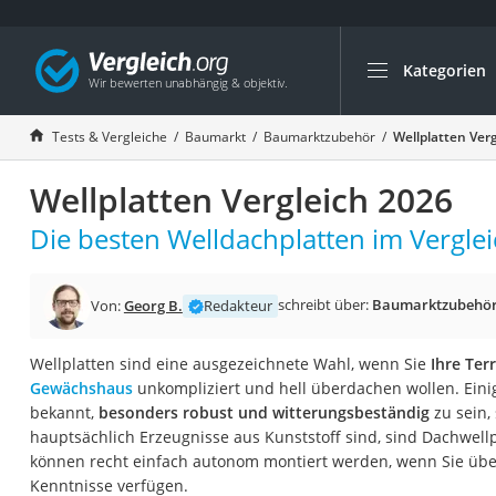
Kategorien
Die beliebtesten V
Baumarkt
Tests & Vergleiche
Baumarkt
Baumarktzubehör
Wellplatten Ver
Tresor feuerfest
Wellplatten Vergleich 2026
Makita-Akku-Rase
Kappsäge
Die besten Welldachplatten im Verglei
Smartes Türschlos
Akku-Rasentrimm
schreibt über:
Baumarktzubehö
Von:
Georg B.
Redakteur
Feuchtigkeitsmess
Wellplatten sind eine ausgezeichnete Wahl, wenn Sie
Ihre Ter
Split-Klimaanlage 
Gewächshaus
unkompliziert und hell überdachen wollen. Einig
Pelletofen
bekannt,
besonders robust und witterungsbeständig
zu sein,
hauptsächlich Erzeugnisse aus Kunststoff sind, sind Dachwell
Bohrmaschine
können recht einfach autonom montiert werden, wenn Sie übe
Tiefbrunnenpump
Kenntnisse verfügen.