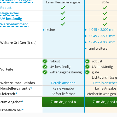
keien Herstellerangabe
86 %
Robust
Hagelsicher
UV-beständig
Wärmedämmend
•
•
keine
1.045 x 3.000 mm
•
1.045 x 3.500 mm
•
1.045 x 4.000 mm
Weitere Größen (B x L)
•
und weitere
robust
robust
UV-beständig
UV-beständig
Vorteile
witterungsbeständig
gute
Lichtdurchlässig
Weitere Produktinfos
Details ansehen
Details ansehe
Herstellergarantie
*
keine Angabe
keine Angabe
Lieferzeit
*
Sofort lieferbar
Lieferbar in wenigen
Zum Angebot »
Zum Angebot 
Zum Angebot
*
Erhältlich bei
*