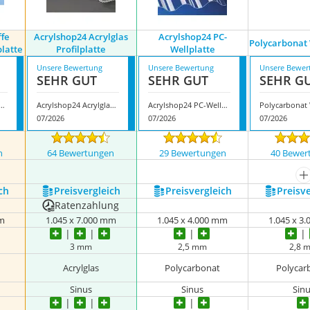
ffe
Acrylshop24 Acrylglas
Acrylshop24 PC-
Polycarbonat 
latte
Profilplatte
Wellplatte
Unsere Bewertung
Unsere Bewertung
Unsere Bewer
SEHR GUT
SEHR GUT
SEHR G
ststoffe Polycarbonat-Wellplatte
Acrylshop24 Acrylglas Profilplatte
Acrylshop24 PC-Wellplatte
07/2026
07/2026
07/2026
n
64 Bewertungen
29 Bewertungen
40 Bewer
m
ch
Preis­vergleich
Preis­vergleich
Preis­v
Ratenzahlung
mm
1.045 x 7.000 mm
1.045 x 4.000 mm
1.045 x 3
3 mm
2,5 mm
2,8 
Acrylglas
Polycarbonat
Polycar
Sinus
Sinus
Sin