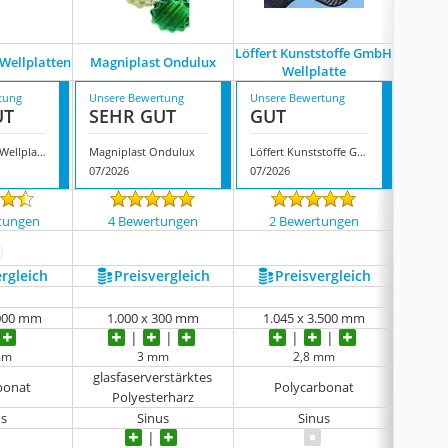
Löffert Kunststoffe GmbH
Acryls
Wellplatten
Magniplast Ondulux
Wellplatte
Profi
tung
Unsere Bewertung
Unsere Bewertung
Unsere
UT
SEHR GUT
GUT
GUT
Polycarbonat Wellplatten
Magniplast Ondulux
Löffert Kunststoffe GmbH Wellplatte
07/2026
07/2026
07/202
tungen
4 Bewertungen
2 Bewertungen
14 
ehr anzeigen
ergleich
Preis­vergleich
Preis­vergleich
P
.000 mm
1.000 x 300 mm
1.045 x 3.500 mm
1.0
mm
3 mm
2,8 mm
glasfaserverstärktes
bonat
Polycarbonat
Polyesterharz
us
Sinus
Sinus