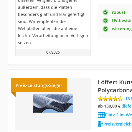
unserem Vergleich. Uns gefiel
außerdem, dass die Platten
robust
besonders glatt und klar gefertigt
UV-bestä
sind. Wir empfehlen die
Wellplatten allen, die auf eine
witterung
leichte Verarbeitung beim Verlegen
setzen.
07/2026
Löffert Kun
Preis-Leistungs-Sieger
Polycarbona
18
ab 130,00 €
(
Lie
Platz 2 im We
Preisvergleic