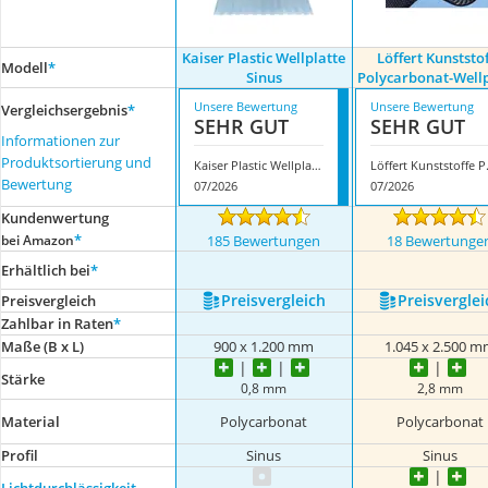
Kaiser Plastic Wellplatte
Löffert Kunststo
Modell
*
Sinus
Polycarbonat-Wellp
Unsere Bewertung
Unsere Bewertung
Vergleichsergebnis
*
SEHR GUT
SEHR GUT
Informationen zur
Produktsortierung und
Kaiser Plastic Wellplatte Sinus
Löffert Kun
Bewertung
07/2026
07/2026
Kundenwertung
*
bei Amazon
185 Bewertungen
18 Bewertunge
Erhältlich bei
*
Preis­vergleich
Preis­verglei
Preis­vergleich
Zahlbar in Raten
*
Maße (B x L)
900 x 1.200 mm
1.045 x 2.500 
Stärke
0,8 mm
2,8 mm
Material
Polycarbonat
Polycarbonat
Profil
Sinus
Sinus
Lichtdurchlässigkeit