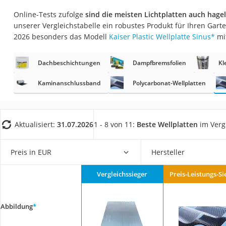
Fliesenschneider
Online-Tests zufolge
sind die meisten Lichtplatten auch hagel
Hochdruckreinige
unserer Vergleichstabelle ein robustes Produkt für Ihren Garte
2026 besonders das Modell
Kaiser Plastic Wellplatte Sinus
*
mi
Doppelschleifer
Überwachungska
Dachbeschichtungen
Dampfbremsfolien
Kl
Benzinrasenmäher 
Kaminanschlussband
Polycarbonat-Wellplatten
Akku-Laubsauger
Löschdecke
Multimeter
Aktualisiert:
31.07.2026
1 - 8 von 11:
Beste Wellplatten
im Verg
Winterharte Palm
Preis in EUR
Hersteller
Gasdurchlauferhit
Service
Vergleichssieger
Preis-Leistungs-Si
Abbildung
*