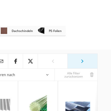
Dachschindeln
PE-Folien
Alle Filter
eren nach
zurücksetzen