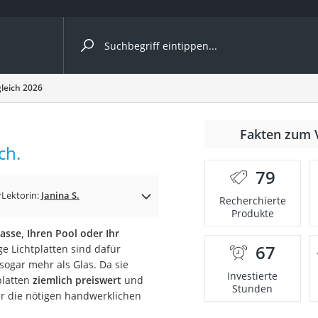
ergleiche nach Kategorie
gleich 2026
nmäher
Fakten zum 
ch.
s
79
er
r
Lektorin:
Janina S.
Recherchierte
Produkte
gerät
rasse, Ihren Pool oder Ihr
2 Innengeräte
67
e Lichtplatten sind dafür
 sogar mehr als Glas. Da sie
Investierte
platten
ziemlich preiswert
und
Stunden
r die nötigen handwerklichen
e