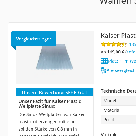
Wählen S
Kaiser Plast
Vergleichssieger
18
ab 149,00 €
(
Sof
Platz 1 im We
Preisvergleic
Technische Deta
Unsere Bewertung:
SEHR GUT
Modell
Unser Fazit für Kaiser Plastic
Wellplatte Sinus:
Material
Die Sinus-Wellplatten von Kaiser
Profil
plastic überzeugen mit einer
soliden Stärke von 0,8 mm in
Vorteile