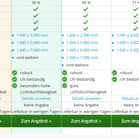
90 %
86 %
71 
•
•
•
1.045 x 3.500 mm
1.045 x 2.500 mm
1.045 x 3.5
•
•
•
1.045 x 5.000 mm
1.045 x 5.000 mm
1.045 x 4.0
•
•
•
1.045 x 7.000 mm
1.045 x 6.000 mm
1.045 x 5.0
•
•
und weitere
1.045 x 7.000 mm
•
und weitere
robust
robust
robust
UV-beständig
UV-beständig
UV-bestän
besonders hohe
gute
keit
Lichtdurchlässigkeit
Lichtdurchlässigkeit
n
Details ansehen
Details ansehen
Details 
keine Angabe
keine Angabe
keine A
 Tagen
Lieferbar in wenigen Tagen
Lieferbar in wenigen Tagen
Lieferbar in w
»
Zum Angebot »
Zum Angebot »
Zum Ang