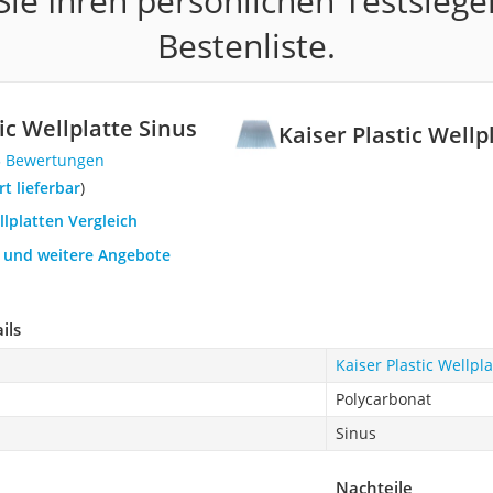
ie Ihren persönlichen Testsiege
Bestenliste.
ic Wellplatte Sinus
Kaiser Plastic Wellp
5 Bewertungen
ort lieferbar
)
llplatten Vergleich
h und weitere Angebote
ils
Kaiser Plastic Wellpl
Polycarbonat
Sinus
Nachteile