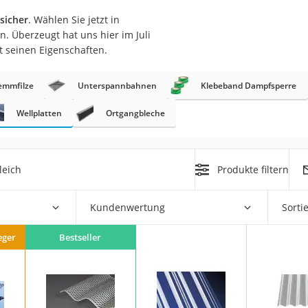
sicher
. Wählen Sie jetzt in
r
n. Überzeugt hat uns hier im Juli
t seinen Eigenschaften.
mera
emmfilze
Unterspannbahnen
Klebeband Dampfsperre
mit Elektrostart
Wellplatten
Ortgangbleche
leich
Produkte filtern
en
zer
Kundenwertung
Sorti
eger
Bestseller