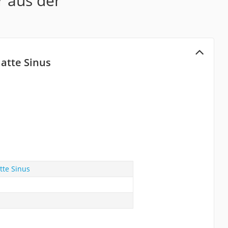
r aus der
latte Sinus
atte Sinus