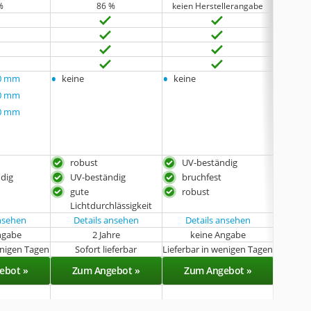
%
86 %
keien Herstellerangabe
•
•
•
00 mm
keine
keine
1.045
•
00 mm
1.045
•
00 mm
1.045
•
1.045
•
und w
robust
UV-beständig
rob
dig
UV-beständig
bruchfest
UV-
gute
robust
Lichtdurchlässigkeit
ansehen
Details ansehen
Details ansehen
Det
ngabe
2 Jahre
keine Angabe
k
enigen Tagen
Sofort lieferbar
Lieferbar in wenigen Tagen
Lieferba
ebot »
Zum Angebot »
Zum Angebot »
Zu