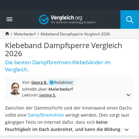
Die beliebtesten Vergleiche nach Kategorie
Vergleich
Baumarkt
Tresor feuerfest
Malerbedarf
Klebeband Dampfsperre Vergleich 2026
Makita-Akku-Rasenmäher
Kappsäge
Klebeband Dampfsperre Vergleich
Smartes Türschloss
2026
Akku-Rasentrimmer
Die besten Dampfbremsen-Klebebänder im
Feuchtigkeitsmessgerät
Vergleich.
Split-Klimaanlage 2 Innengeräte
Pelletofen
Von:
Georg B.
Redakteur
Bohrmaschine
schreibt über:
Malerbedarf
Tiefbrunnenpumpe
Lektorin:
Janina S.
Fliesenschneider
Hochdruckreiniger
Zwischen der Dämmschicht und der Innenwand eines Dachs
Doppelschleifer
sollte eine
Dampfbremsfolie
verlegt werden. Dies sorgt laut
Überwachungskamera
gängigen Tests im Internet dafür, dass sich
keine
Benzinrasenmäher mit Elektrostart
Feuchtigkeit im Dach ausbreitet, und kann die Bildung von
Akku-Laubsauger
Schimmel verhindern.
Um die Dampfbremsfolie zu verlegen,