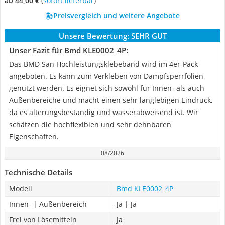
ab 44,00 €
(
Sofort lieferbar
)
Preisvergleich und weitere Angebote
Unsere Bewertung:
SEHR GUT
Unser Fazit für ‎Bmd KLE0002_4P:
Das BMD San Hochleistungsklebeband wird im 4er-Pack
angeboten. Es kann zum Verkleben von Dampfsperrfolien
genutzt werden. Es eignet sich sowohl für Innen- als auch
Außenbereiche und macht einen sehr langlebigen Eindruck,
da es alterungsbeständig und wasserabweisend ist. Wir
schätzen die hochflexiblen und sehr dehnbaren
Eigenschaften.
08/2026
Technische Details
Modell
‎Bmd KLE0002_4P
Innen- | Außenbereich
Ja | Ja
Frei von Lösemitteln
Ja