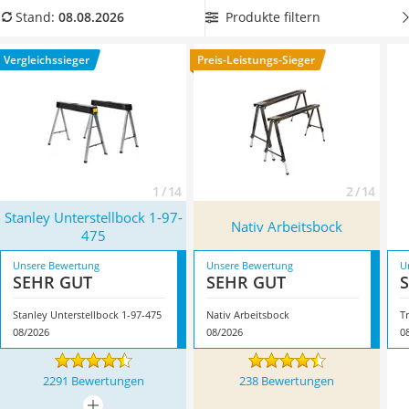
Löschdecke
umweltfreundlicher. Wählen Sie jetzt einen Arbeitsbock mit
Produkte filtern
Stand:
08.08.2026
Multimeter
verstellbaren Füßen, um selbst auf unebenem Untergrund
Winterharte Palmen
sicheren Halt zu haben. Überzeugt hat uns hier im August
Vergleichssieger
Preis-Leistungs-Sieger
Gasdurchlauferhitzer
2026 besonders das Modell
Stanley Unterstellbock 1-97-475
*
Service
mit seinen Eigenschaften.
1 / 14
2 / 14
Stanley Unterstellbock 1-97-
Nativ Arbeitsbock
475
Unsere Bewertung
Unsere Bewertung
U
SEHR GUT
SEHR GUT
Stanley Unterstellbock 1-97-475
Nativ Arbeitsbock
T
08/2026
08/2026
0
2291 Bewertungen
238 Bewertungen