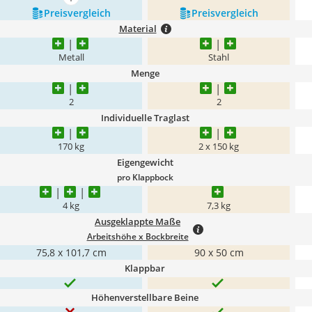
mehr anzeigen
Preis­vergleich
Preis­vergleich
Material
Metall
Stahl
Menge
2
2
Individuelle Traglast
170 kg
2 x 150 kg
Eigengewicht
pro Klappbock
4 kg
7,3 kg
Ausgeklappte Maße
Arbeitshöhe x Bockbreite
75,8 x 101,7 cm
90 x 50 cm
Klappbar
Höhenverstellbare Beine