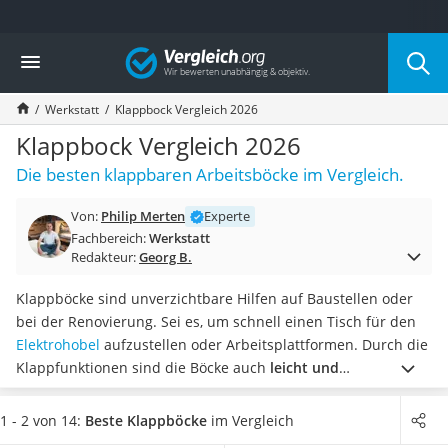
Die beliebtesten Vergleiche nach Kategorie
Vergleich
Baumarkt
Tresor feuerfest
Werkstatt
Klappbock Vergleich 2026
Makita-Akku-Rasenmäher
Kappsäge
Klappbock Vergleich 2026
Smartes Türschloss
Die besten klappbaren Arbeitsböcke im Vergleich.
Akku-Rasentrimmer
Feuchtigkeitsmessgerät
Von:
Philip Merten
Experte
Split-Klimaanlage 2 Innengeräte
Fachbereich:
Werkstatt
Pelletofen
Redakteur:
Georg B.
Bohrmaschine
Tiefbrunnenpumpe
Klappböcke sind unverzichtbare Hilfen auf Baustellen oder
Fliesenschneider
bei der Renovierung. Sei es, um schnell einen Tisch für den
Hochdruckreiniger
Elektrohobel
aufzustellen oder Arbeitsplattformen. Durch die
Doppelschleifer
Klappfunktionen sind die Böcke auch
leicht und
Überwachungskamera
platzsparend zu transportieren.
Tests im Internet zeigen,
Benzinrasenmäher mit Elektrostart
dass
Modelle aus Aluminium oder Stahl die größten
1 - 2 von 14:
Beste Klappböcke
im Vergleich
Akku-Laubsauger
Traglasten aushalten.
Holzböcke sind dagegen