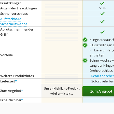
Ersatzklingen
5 Stk.
Anzahl der Ersatzklingen
Schnellverschluss
Aufsteckbare
Sicherheitskappe
Abrutschhemmender
Griff
Klinge austausc
5 Ersatzklingen 
im Lieferumfan
Vorteile
enthalten
Schnellwechselv
tung der Klinge
Drehverschluss
Weitere Produktinfos
Details ansehe
Lieferzeit
*
Sofort lieferba
Unser Highlight-Produkt
Zum Angebot
*
Zum Angebot 
wird ermittelt...
Erhältlich bei
*