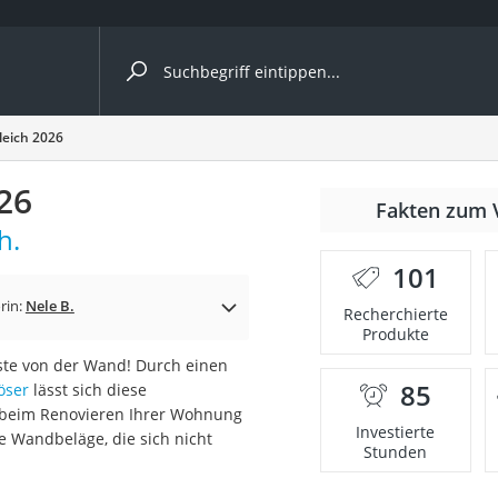
ergleiche nach Kategorie
leich 2026
26
nmäher
Fakten zum 
h.
s
101
er
rin:
Nele B.
Recherchierte
Produkte
gerät
ste von der Wand! Durch einen
2 Innengeräte
85
öser
lässt sich diese
beim Renovieren Ihrer Wohnung
Investierte
 Wandbeläge, die sich nicht
Stunden
e