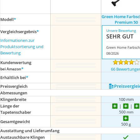
Green Home Farbsc
Modell
*
Premium 50
Unsere Bewertung
Vergleichsergebnis
*
SEHR GUT
Informationen zur
Produktsortierung und
G
Bewertung
08/2026
Kundenwertung
*
bei Amazon
66 Bewertunge
Erhältlich bei
*
Preis­verglei
Preis­vergleich
Abmessungen
Klingenbreite
100 mm
Länge der
500 mm
Tapetenschaber
Gesamtgewicht
500 g
Ausstattung und Lieferumfang
Austauschbare Klingen