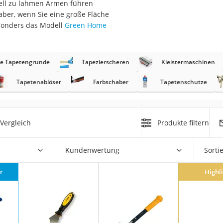
nell zu lahmen Armen führen
aber, wenn Sie eine große Fläche
r
esonders das Modell
Green Home
mera
e Tapetengrunde
Tapezierscheren
Kleistermaschinen
mit Elektrostart
Tapetenablöser
Farbschaber
Tapetenschutze
Vergleich
Produkte filtern
en
zer
Kundenwertung
Sorti
r
Highl