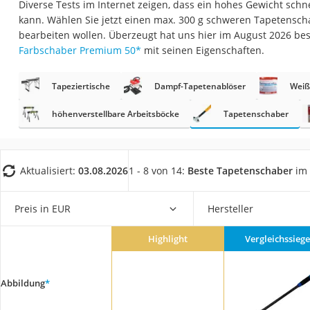
Diverse Tests im Internet zeigen, dass ein hohes Gewicht sch
Fliesenschneider
kann. Wählen Sie jetzt einen max. 300 g schweren Tapetensch
Hochdruckreinige
bearbeiten wollen. Überzeugt hat uns hier im August 2026 b
Farbschaber Premium 50
*
mit seinen Eigenschaften.
Doppelschleifer
Überwachungska
Tapeziertische
Dampf-Tapetenablöser
Weiß
Benzinrasenmäher 
höhenverstellbare Arbeitsböcke
Tapetenschaber
Akku-Laubsauger
Löschdecke
Multimeter
Aktualisiert:
03.08.2026
1 - 8 von 14:
Beste Tapetenschaber
im 
Winterharte Palm
Preis in EUR
Hersteller
Gasdurchlauferhit
Service
Highlight
Vergleichssiege
Abbildung
*