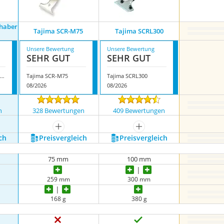
haber
Tajima SCR-M75
Tajima SCRL300
Unsere Bewertung
Unsere Bewertung
SEHR GUT
SEHR GUT
reen Home Farbschaber Premium 50
Tajima SCR-M75
Tajima SCRL300
08/2026
08/2026
n
328 Bewertungen
409 Bewertungen
mehr anzeigen
mehr anzeigen
ch
Preis­vergleich
Preis­vergleich
75 mm
100 mm
259 mm
300 mm
168 g
380 g