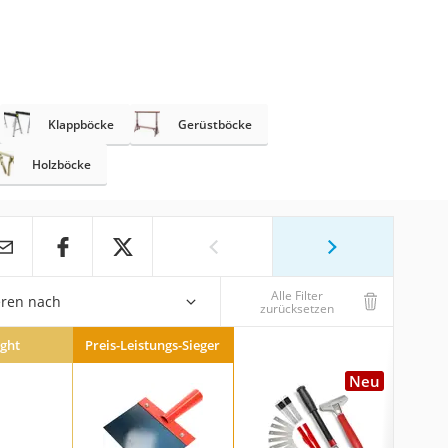
Klappböcke
Gerüstböcke
Holzböcke
Alle Filter
eren nach
zurücksetzen
ight
Preis-Leistungs-Sieger
Neu