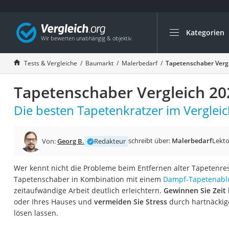
Kategorien
Die beliebtesten V
Baumarkt
Tests & Vergleiche
Baumarkt
Malerbedarf
Tapetenschaber Verg
Tresor feuerfest
Tapetenschaber Vergleich 20
Makita-Akku-Rase
Kappsäge
Die besten Tapetenkratzer im Vergleic
Smartes Türschlos
Akku-Rasentrimm
schreibt über:
Malerbedarf
Lekto
Von:
Georg B.
Redakteur
Feuchtigkeitsmess
Wer kennt nicht die Probleme beim Entfernen alter Tapetenre
Split-Klimaanlage 
Tapetenschaber in Kombination mit einem
Dampf-Tapetenabl
Pelletofen
zeitaufwändige Arbeit deutlich erleichtern.
Gewinnen Sie Zeit
oder Ihres Hauses und
vermeiden Sie Stress
durch hartnäckige
Bohrmaschine
lösen lassen.
Tiefbrunnenpump