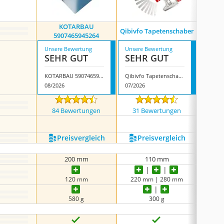
KOTARBAU
Qibivfo Tapetenschaber
Ehdis 
5907465945264
Unsere Bewertung
Unsere Bewertung
Unsere
SEHR GUT
SEHR GUT
SEH
KOTARBAU 5907465945264
Qibivfo Tapetenschaber
08/2026
07/2026
08/202
84 Bewertungen
31 Bewertungen
1111
Preis­vergleich
Preis­vergleich
P
200 mm
110 mm
120 mm
220 mm | 280 mm
215
580 g
300 g
keine 