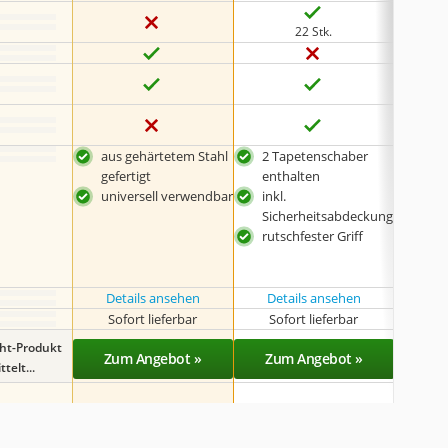
22 Stk.
aus gehärtetem Stahl
2 Tapetenschaber
mit 
gefertigt
enthalten
Ersa
universell verwendbar
inkl.
2er-
Sicherheitsabdeckung
ans
rutschfester Griff
Sic
Details ansehen
Details ansehen
Det
Sofort lieferbar
Sofort lieferbar
Sof
ght-Produkt
Zum Angebot »
Zum Angebot »
Zu
telt...