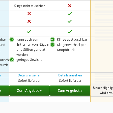
Klinge nicht tauschbar
hbar
kann auch zum
Klinge austauschbar
Entfernen von Nägeln
sind
Klingenwechsel per
und Stiften genutzt
g
Knopfdruck
werden
geringes Gewicht
orrich
 durch
n
Details ansehen
Details ansehen
r
Sofort lieferbar
Sofort lieferbar
Unser Highli
»
Zum Angebot »
Zum Angebot »
wird ermit