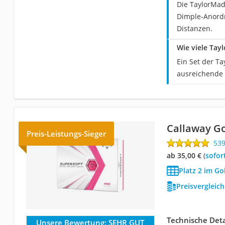
Die TaylorMade
Dimple-Anordn
Distanzen.
Wie viele Tay
Ein Set der Ta
ausreichende 
Callaway Go
Preis-Leistungs-Sieger
53
ab 35,00 €
(
Sofor
Platz 2 im Go
Preisvergleic
Technische Deta
Unsere Bewertung:
SEHR GUT