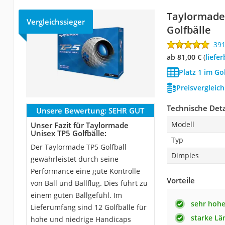
Taylormade
Vergleichssieger
Golfbälle
39
ab 81,00 €
(
Liefe
Platz 1 im Go
Preisvergleic
Technische Deta
Unsere Bewertung:
SEHR GUT
Modell
Unser Fazit für Taylormade
Unisex TP5 Golfbälle:
Typ
Der Taylormade TP5 Golfball
Dimples
gewährleistet durch seine
Performance eine gute Kontrolle
Vorteile
von Ball und Ballflug. Dies führt zu
einem guten Ballgefühl. Im
sehr hohe
Lieferumfang sind 12 Golfbälle für
starke Lä
hohe und niedrige Handicaps