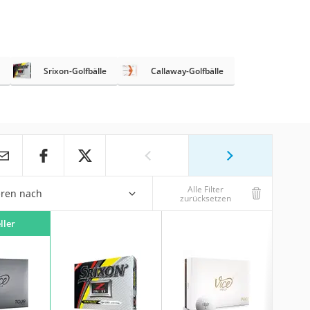
Srixon-Golfbälle
Callaway-Golfbälle
Alle Filter
eren nach
zurücksetzen
ller