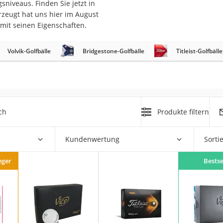
sniveaus. Finden Sie jetzt in
erren
erzeugt hat uns hier im August
llen
mit seinen Eigenschaften.
Volvik-Golfbälle
Bridgestone-Golfbälle
Titleist-Golfbälle
r
ch
Produkte filtern
rren
Kundenwertung
Sorti
eiten
eger
Bestse