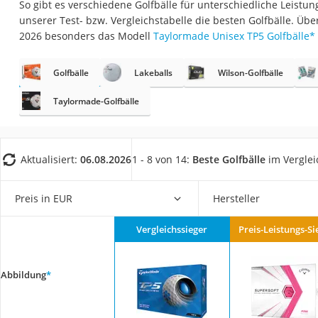
So gibt es verschiedene Golfbälle für unterschiedliche Leistung
Trekkingschuhe H
unserer Test- bzw. Vergleichstabelle die besten Golfbälle. Üb
Reisetasche mit Ro
2026 besonders das Modell
Taylormade Unisex TP5 Golfbälle
*
Klimmzugstation
Golfbälle
Lakeballs
Wilson-Golfbälle
Koffer
Nachtsichtgerät
Taylormade-Golfbälle
Faltschloss
Handgepäck-Koffe
Aktualisiert:
06.08.2026
1 - 8 von 14:
Beste Golfbälle
im Verglei
Vibrationsplatte
Wanderschuhe He
Preis in EUR
Hersteller
Sicherheitsweste R
Vergleichssieger
Preis-Leistungs-Si
Service
Abbildung
*