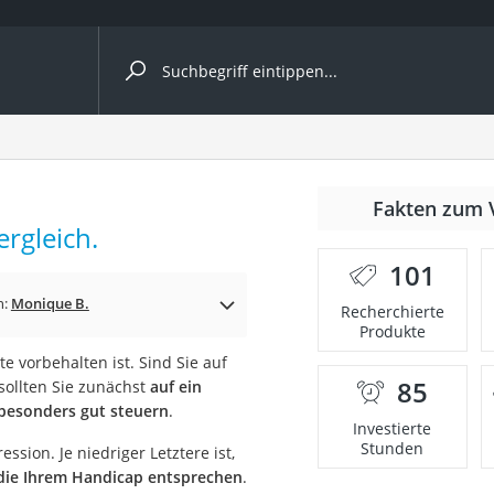
ergleiche nach Kategorie
Fakten zum 
ergleich.
er
101
n:
Monique B.
Recherchierte
Produkte
te vorbehalten ist. Sind Sie auf
85
 sollten Sie zunächst
auf ein
besonders gut steuern
.
Investierte
Stunden
ion. Je niedriger Letztere ist,
die Ihrem Handicap entsprechen
.