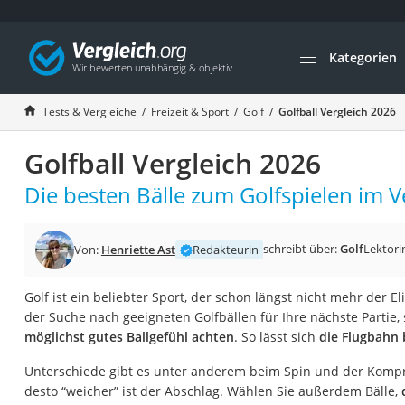
Kategorien
Die beliebtesten V
Freizeit & Sport
Tests & Vergleiche
Freizeit & Sport
Golf
Golfball Vergleich 2026
Gartentrampolin
Golfball Vergleich 2026
Trampolin
Metalldetektor
Die besten Bälle zum Golfspielen im V
Eufab-Fahrradträg
Trampolin 366 cm
schreibt über:
Golf
Lektori
Von:
Henriette Ast
Redakteurin
Fahrradschloss
Golf ist ein beliebter Sport, der schon längst nicht mehr der Eli
Aluminium-Koffer
der Suche nach geeigneten Golfbällen für Ihre nächste Partie,
Futterboot
möglichst gutes Ballgefühl achten
. So lässt sich
die Flugbahn 
Air Bike
Unterschiede gibt es unter anderem beim Spin und der Kompress
E-Bike-Dreirad
desto “weicher” ist der Abschlag. Wählen Sie außerdem Bälle,