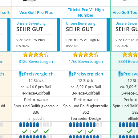
Titleist Pro V1 High
rsoft
Vice Golf Pro Plus
Vice Golf Tou
Number
Unsere Bewertung
Unsere Bewertung
Unsere Bewer
SEHR GUT
SEHR GUT
SEHR G
Callaway Golf Supersoft
Vice Golf Pro Plus
Titleist Pro V1 High Number
07/2026
08/2026
08/2026
en
3126 Bewertungen
1766 Bewertungen
3384 Bewe
ch
Preis­vergleich
Preis­vergleich
Preis­v
12 Stück
12 Stück
12 St
l
ca. 4,14 € pro Ball
ca. 8,92 € pro Ball
ca. 3,09 € 
l
4-Piece-Golfball
3-Piece-Golfball
3-Piece-G
Performance
Performance
Perfor
ühl
Spin- und Ballflugkontrolle
Spin- und Ballflugkontrolle
Spin- und Ballf
336
352
39
elliptisch
Tetraeder-Design
ellipt
9
10
1
2
3
4
5
6
7
8
9
10
1
2
3
4
5
6
7
8
9
10
1
2
3
4
5