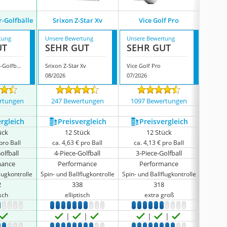
r-Golfbälle
Srixon Z-Star Xv
Vice Golf Pro
Keer
tung
Unsere Bewertung
Unsere Bewertung
Unsere
UT
SEHR GUT
SEHR GUT
SEH
Vice Golf Tour-Golfbälle
Srixon Z-Star Xv
Vice Golf Pro
Keercig
08/2026
07/2026
08/202
rtungen
247 Bewertungen
1097 Bewertungen
134
ergleich
Preis­vergleich
Preis­vergleich
P
ück
12 Stück
12 Stück
pro Ball
ca. 4,63 € pro Ball
ca. 4,13 € pro Ball
ca. 
olfball
4-Piece-Golfball
3-Piece-Golfball
keine 
mance
Performance
Performance
P
lugkontrolle
Spin- und Ballflugkontrolle
Spin- und Ballflugkontrolle
Spin- un
2
338
318
keine 
isch
elliptisch
extra groß
6
7
8
9
10
1
2
3
4
5
6
7
8
9
10
1
2
3
4
5
6
7
8
9
10
1
2