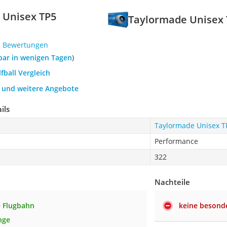
 Unisex TP5
Taylormade Unisex 
1 Bewertungen
rbar in wenigen Tagen
)
lfball Vergleich
h und weitere Angebote
ils
Taylormade Unisex TP
Performance
322
Nachteile
 Flugbahn
keine besonde
nge