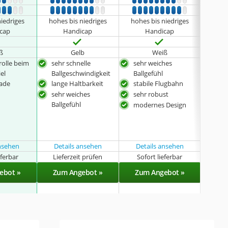
6
7
8
9
10
1
2
3
4
5
6
7
8
9
10
1
2
3
4
5
6
7
8
9
10
1
2
6
7
8
9
10
1
2
3
4
5
6
7
8
9
10
1
2
3
4
5
6
7
8
9
10
1
2
niedriges
hohes bis niedriges
hohes bis niedriges
hohe
cap
Handicap
Handicap
ß
Gelb
Weiß
rolle beim
sehr schnelle
sehr weiches
seh
el
Ballgeschwindigkeit
Ballgefühl
wei
rade
lange Haltbarkeit
stabile Flugbahn
sehr weiches
sehr robust
Ballgefühl
modernes Design
ansehen
Details ansehen
Details ansehen
Det
eferbar
Lieferzeit prüfen
Sofort lieferbar
Sof
ebot »
Zum Angebot »
Zum Angebot »
Zu