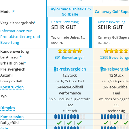
Taylormade Unisex TP5
Modell
*
Callaway Golf Supe
Golfbälle
Unsere Bewertung
Unsere Bewertung
Vergleichsergebnis
*
SEHR GUT
SEHR GUT
Informationen zur
Produktsortierung und
Taylormade Unisex TP5 Golfbälle
Bewertung
08/2026
07/2026
Kundenwertung
*
bei Amazon
391 Bewertungen
5399 Bewertung
Erhältlich bei
*
Preis­vergleich
Preis­verglei
Preis­vergleich
Anzahl
12 Stück
12 Stück
Preis pro Ball
ca. 6,75 € pro Ball
ca. 2,92 € pro Bal
Konstruktion
5-Piece-Golfball
2-Piece-Golfbal
Performance
Feel
Typ
Spin- und Ballflugkontrolle
weiches Schlaggef
322
332
Dimples
elliptisch
sechseckig
Kompression
1
2
3
4
5
6
7
8
9
10
1
2
3
4
5
6
7
8
Ballgefühl
Spin