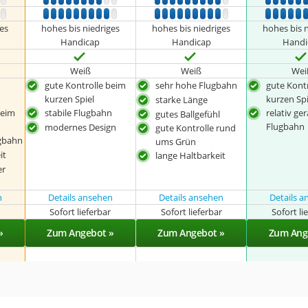
9
10
1
2
3
4
5
6
7
8
9
10
1
2
3
4
5
6
7
8
9
10
1
2
3
4
5
9
10
1
2
3
4
5
6
7
8
9
10
1
2
3
4
5
6
7
8
9
10
1
2
3
4
5
res
hohes bis niedriges
hohes bis niedriges
hohes bis 
Handicap
Handicap
Handi
Weiß
Weiß
Wei
gute Kontrolle beim
sehr hohe Flugbahn
gute Kont
kurzen Spiel
kurzen Spi
starke Länge
beim
stabile Flugbahn
relativ ge
gutes Ballgefühl
Flugbahn
modernes Design
gute Kontrolle rund
ugbahn
ums Grün
it
lange Haltbarkeit
er
n
Details ansehen
Details ansehen
Details 
r
Sofort lieferbar
Sofort lieferbar
Sofort li
»
Zum Angebot »
Zum Angebot »
Zum Ang