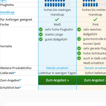
1
2
3
4
5
6
7
8
9
10
1
2
3
4
5
6
7
8
Flughöhe
1
2
3
4
5
6
7
8
9
10
1
2
3
4
5
6
7
8
hohes bis niedriges
hohes bis mittle
Handicap
Handicap
Handicap
für Anfänger geeignet
Farbe
Weiß
Pink
sehr hohe Flugbahn
sehr weiches
Ballgefühl
starke Länge
gute Kontrolle 
gutes Ballgefühl
kurzen Spiel
Vorteile
sehr gerade Fl
hohe Sichtbarke
auch in Gelb od
Weiß erhältlich
Weitere Produktinfos
Details ansehen
Details ansehe
Lieferzeit
*
Lieferbar in wenigen Tagen
Sofort lieferba
Zum Angebot »
Zum Angebot 
Zum Angebot
*
Erhältlich bei
*