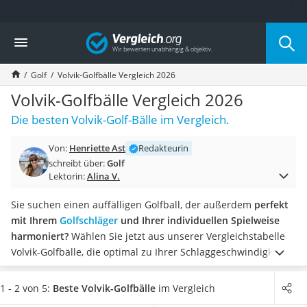
Die beliebtesten Vergleiche nach Kategorie
Vergleich
Freizeit & Sport
Gartentrampolin
Golf
Volvik-Golfbälle Vergleich 2026
Trampolin
Metalldetektor
Volvik-Golfbälle Vergleich 2026
Eufab-Fahrradträger
Die besten Volvik-Golf-Bälle im Vergleich.
Trampolin 366 cm
Fahrradschloss
Von:
Henriette Ast
Redakteurin
Aluminium-Koffer
schreibt über:
Golf
Futterboot
Lektorin:
Alina V.
Air Bike
E-Bike-Dreirad
Sie suchen einen auffälligen Golfball, der außerdem
perfekt
Trekkingschuhe Herren
mit Ihrem
Golfschläger
und Ihrer individuellen Spielweise
Reisetasche mit Rollen
harmoniert?
Wählen Sie jetzt aus unserer Vergleichstabelle
Klimmzugstation
Volvik-Golfbälle, die optimal zu Ihrer Schlaggeschwindigkeit
Koffer
passen, um eine maximale Schlaglänge zu erzielen. Stimmen
Nachtsichtgerät
Sie außerdem sowohl den Treffmoment als auch den
1 - 2 von 5:
Beste Volvik-Golfbälle
im Vergleich
Faltschloss
Ballaufbau auf Ihre Spieltechnik ab, wie diverse Tests im