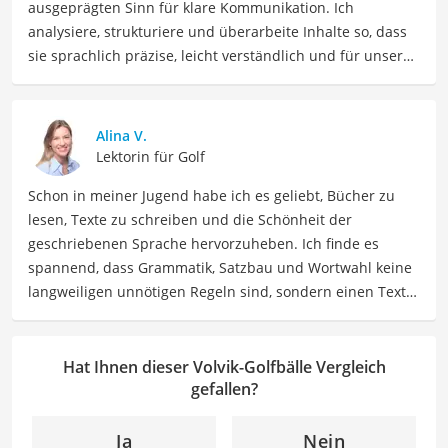
ausgeprägten Sinn für klare Kommunikation. Ich
analysiere, strukturiere und überarbeite Inhalte so, dass
sie sprachlich präzise, leicht verständlich und für unsere
Leser:innen informierend sind. Mein Schwerpunkt liegt
dabei unter anderem auf Freizeit-Themen. Auch privat
beschäftige ich mich gerne mit verschiedenen Hobbys
Alina V.
und Freizeitaktivitäten. Dieses Interesse spiegelt sich in
Lektorin für Golf
meinen Beiträgen wider, die sich mit Freizeitideen,
Schon in meiner Jugend habe ich es geliebt, Bücher zu
Reiseempfehlungen, Hobbytipps und Anregungen für die
lesen, Texte zu schreiben und die Schönheit der
Freizeitgestaltung befassen.
geschriebenen Sprache hervorzuheben. Ich finde es
Der Volvik-Golfbälle-Vergleich ist aus unserer Sicht
spannend, dass Grammatik, Satzbau und Wortwahl keine
besonders empfehlenswert für
Golfer
.
langweiligen unnötigen Regeln sind, sondern einen Text
zum Leben erwecken können. Deshalb habe ich es mir
zur Aufgabe gemacht, mein Know How und die Liebe zum
geschriebenen Wort als Lektorin bei VGL in unsere Texte
Hat Ihnen dieser Volvik-Golfbälle Vergleich
einfließen zu lassen. Mit meinem Auge für
gefallen?
Detailgenauigkeit und sprachliche Präzision unterstütze
ich unser Redaktionsteam dabei, qualitativ hochwertige
Ja
Nein