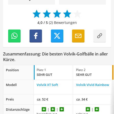
und fehlerfreie Inhalte zu liefern. Dabei liebe ich es,
meinen Wissensschatz immer mehr zu erweitern und
mich täglich mit den verschiedensten Themen
auseinanderzusetzen.
4,0 / 5
(2) Bewertungen
Zusammenfassung: Die besten Volvik-Golfbälle in aller
Kürze.
Position
Platz 1
Platz 2
SEHR GUT
SEHR GUT
Modell
Volvik XT Soft
Volvik Vivid Rainbow
Preis
ca.
52 €
ca.
34 €
Distanzschläge
besonders gut
sehr gut