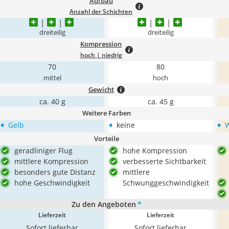
Aufbau
Anzahl der Schichten
dreiteilig
dreiteilig
Kompression
hoch | niedrig
70
80
mittel
hoch
Gewicht
ca. 40 g
ca. 45 g
Weitere Farben
•
•
•
Gelb
keine
Vorteile
geradliniger Flug
hohe Kompression
mittlere Kompression
verbesserte Sichtbarkeit
besonders gute Distanz
mittlere
hohe Geschwindigkeit
Schwunggeschwindigkeit
Zu den Angeboten
*
Lieferzeit
Lieferzeit
Sofort lieferbar
Sofort lieferbar