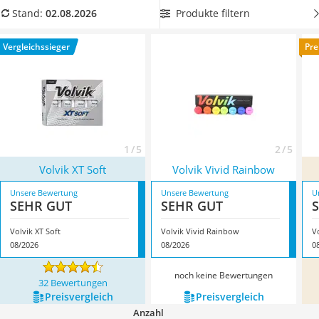
Handgepäck-Koffer
Internet empfehlen. Damit finden Sie den
besten Golfball für
Produkte filtern
Stand:
02.08.2026
Vibrationsplatte
Ihr Spiel
. Überzeugt hat uns hier im August 2026 besonders
Wanderschuhe Herren
das Modell
Volvik XT Soft
*
mit seinen Eigenschaften.
Vergleichssieger
Pre
Sicherheitsweste Reiten
Service
1 / 5
2 / 5
Volvik XT Soft
Volvik Vivid Rainbow
Unsere Bewertung
Unsere Bewertung
U
SEHR GUT
SEHR GUT
Volvik XT Soft
Volvik Vivid Rainbow
V
08/2026
08/2026
0
noch keine Bewertungen
32 Bewertungen
Preis­vergleich
Preis­vergleich
Anzahl