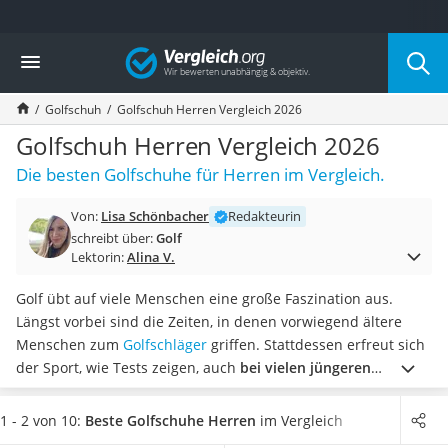
Die beliebtesten Vergleiche nach Kategorie
Vergleich
Freizeit & Sport
Gartentrampolin
Golfschuh
Golfschuh Herren Vergleich 2026
Trampolin
Metalldetektor
Golfschuh Herren Vergleich 2026
Eufab-Fahrradträger
Die besten Golfschuhe für Herren im Vergleich.
Trampolin 366 cm
Fahrradschloss
Von:
Lisa Schönbacher
Redakteurin
Aluminium-Koffer
schreibt über:
Golf
Futterboot
Lektorin:
Alina V.
Air Bike
E-Bike-Dreirad
Golf übt auf viele Menschen eine große Faszination aus.
Trekkingschuhe Herren
Längst vorbei sind die Zeiten, in denen vorwiegend ältere
Reisetasche mit Rollen
Menschen zum
Golfschläger
griffen. Stattdessen erfreut sich
Klimmzugstation
der Sport, wie Tests zeigen, auch
bei vielen jüngeren
Koffer
Menschen zunehmender Beliebtheit
.
In unserer
Nachtsichtgerät
Vergleichstabelle finden Sie
Herren-Golfschuhe mit und
1 - 2 von 10:
Beste Golfschuhe Herren
im Vergleich
Faltschloss
ohne Spikes
. Laut Online-Tests können Sie mit Herren-