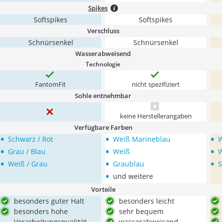
Spikes
Softspikes
Softspikes
Verschluss
Schnürsenkel
Schnürsenkel
Wasserabweisend
Technologie
FantomFit
nicht spezifiziert
Sohle entnehmbar
keine Herstellerangaben
Verfügbare Farben
•
•
•
Schwarz / Rot
Weiß Marineblau
W
•
•
•
Grau / Blau
Weiß
W
•
•
•
Weiß / Grau
Graublau
S
•
und weitere
Vorteile
besonders guter Halt
besonders leicht
besonders hohe
sehr bequem
Verarbeitungsqualität
wasserabweisend