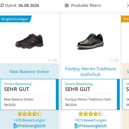
Handgepäck-Koffer
Golfschuhe, die über Spikes verfügen, bestens an Ihrem
Produkte filtern
Stand:
06.08.2026
Vibrationsplatte
Schwung arbeiten, um dem Hole-in-one schrittweise ein
Wanderschuhe Herren
Stück näherzukommen. Überzeugt hat uns hier im August
Vergleichssieger
Pre
Sicherheitsweste Reiten
2026 besonders das Modell
New Balance Striker
*
mit seinen
Service
Eigenschaften.
1 / 10
2 / 10
Footjoy Herren Traditions
New Balance Striker
S
Golfschuh
Unsere Bewertung
Unsere Bewertung
U
SEHR GUT
SEHR GUT
New Balance Striker
Footjoy Herren Traditions Golfschuh
S
08/2026
08/2026
0
1478 Bewertungen
1873 Bewertungen
Preis­vergleich
Preis­vergleich