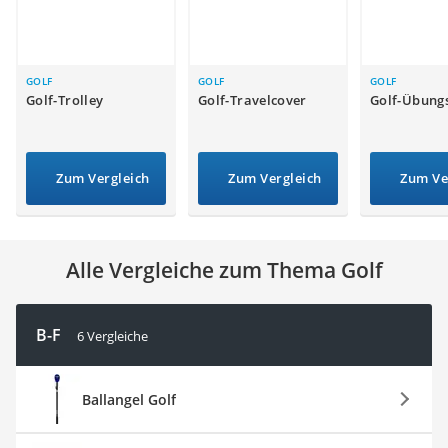
Handgepäck-Koffer
Vibrationsplatte
Wanderschuhe Herren
Sicherheitsweste Reiten
GOLF
GOLF
GOLF
Golf-Trolley
Golf-Travelcover
Golf-Übung
Service
Zum Vergleich
Zum Vergleich
Zum Ve
Alle Vergleiche zum Thema Golf
B-F
6 Vergleiche
Ballangel Golf