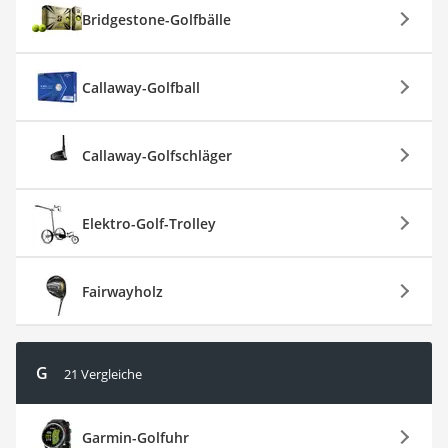
Bridgestone-Golfbälle
Callaway-Golfball
Callaway-Golfschläger
Elektro-Golf-Trolley
Fairwayholz
G
21 Vergleiche
Garmin-Golfuhr