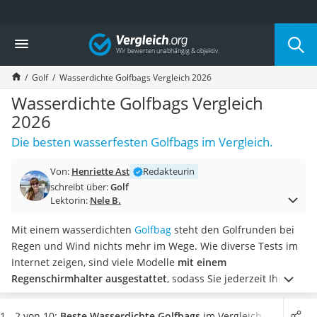
Die beliebtesten Vergleiche nach Kategorie
Vergleich
Freizeit & Sport
Gartentrampolin
Golf
Wasserdichte Golfbags Vergleich 2026
Trampolin
Metalldetektor
Wasserdichte Golfbags Vergleich
Eufab-Fahrradträger
2026
Trampolin 366 cm
Die besten wasserfesten Golfbags im Vergleich.
Fahrradschloss
Aluminium-Koffer
Von:
Henriette Ast
Redakteurin
Futterboot
schreibt über:
Golf
Air Bike
Lektorin:
Nele B.
E-Bike-Dreirad
Trekkingschuhe Herren
Mit einem wasserdichten
Golfbag
steht den Golfrunden bei
Reisetasche mit Rollen
Regen und Wind nichts mehr im Wege. Wie diverse Tests im
Klimmzugstation
Internet zeigen, sind viele Modelle
mit einem
Koffer
Regenschirmhalter ausgestattet
, sodass Sie jederzeit Ihren
Nachtsichtgerät
Regenschirm zur Hand haben und nicht nur Ihr Equipment,
Faltschloss
sonders auch Sie trocken bleiben.
Wählen Sie jetzt ein
1 - 2 von 10:
Beste Wasserdichte Golfbags
im Vergleich