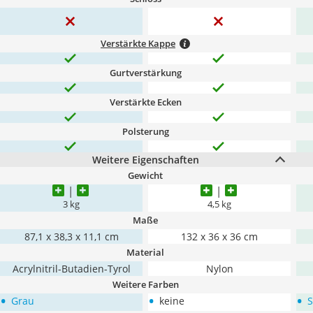
Verstärkte Kappe
Gurtverstärkung
Verstärkte Ecken
Polsterung
Weitere Eigenschaften
Gewicht
3 kg
4,5 kg
Maße
87,1 x 38,3 x 11,1 cm
132 x 36 x 36 cm
Material
Acrylnitril-Butadien-Tyrol
Nylon
Weitere Farben
•
•
•
Grau
keine
S