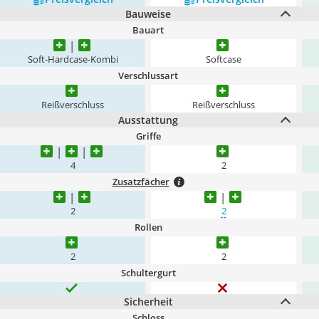
Bauweise
Bauart
Soft-Hardcase-Kombi
Softcase
Verschlussart
Reißverschluss
Reißverschluss
Ausstattung
Griffe
4
2
Zusatzfächer
2
2
Rollen
2
2
Schultergurt
Sicherheit
Schloss