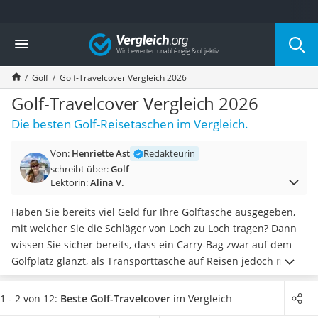
Die beliebtesten Vergleiche nach Kategorie
Vergleich
Freizeit & Sport
Gartentrampolin
Golf
Golf-Travelcover Vergleich 2026
Trampolin
Metalldetektor
Golf-Travelcover Vergleich 2026
Eufab-Fahrradträger
Die besten Golf-Reisetaschen im Vergleich.
Trampolin 366 cm
Fahrradschloss
Von:
Henriette Ast
Redakteurin
Aluminium-Koffer
schreibt über:
Golf
Futterboot
Lektorin:
Alina V.
Air Bike
E-Bike-Dreirad
Haben Sie bereits viel Geld für Ihre Golftasche ausgegeben,
Trekkingschuhe Herren
mit welcher Sie die Schläger von Loch zu Loch tragen? Dann
Reisetasche mit Rollen
wissen Sie sicher bereits, dass ein Carry-Bag zwar auf dem
Klimmzugstation
Golfplatz glänzt, als Transporttasche auf Reisen jedoch nur
Koffer
begrenzt geeignet ist. Ein Golf-Travelcover schafft Abhilfe. In
Nachtsichtgerät
diesen gepolsterten Taschen findet Ihre Ausrüstung Platz.
1 - 2 von 12:
Beste Golf-Travelcover
im Vergleich
Faltschloss
Dank verstärkter Ecken und einer zusätzlichen Polsterung