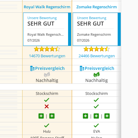
Royal Walk Regenschirm
Zomake Regenschirm
Mizu
Unsere Bewertung
Unsere Bewertung
Unsere
SEHR GUT
SEHR GUT
SEH
Royal Walk Regenschirm
Zomake Regenschirm
Mizuno
07/2026
07/2026
07/202
14670 Bewertungen
24466 Bewertungen
145
Preis­vergleich
Preis­vergleich
P
Nachhaltig
Nachhaltig
N
Stockschirm
Stockschirm
S
Holz
EVA