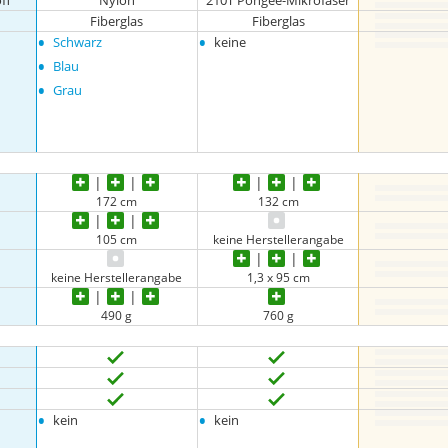
ff
Nylon
210T Pongee-Mikrofaser
Fiberglas
Fiberglas
•
•
Schwarz
keine
•
Blau
•
Grau
172 cm
132 cm
105 cm
keine Herstellerangabe
keine Herstellerangabe
1,3 x 95 cm
490 g
760 g
•
•
kein
kein