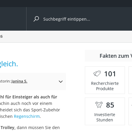
ergleiche nach Kategorie
26
Fakten zum 
leich.
er
101
ktorin:
Janina S.
Recherchierte
Produkte
l für Einsteiger als auch für
85
dachin auch noch vor einem
heidet sich das Sport-Zubehör
Investierte
sischen
Regenschirm
.
Stunden
Trolley,
dann müssen Sie den