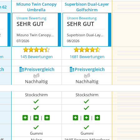
Mizuno Twin Canopy
Superbison Dual-Layer
m 62
Umbrella
Golfschirm
Unsere Bewertung
Unsere Bewertung
SEHR GUT
SEHR GUT
2
Mizuno Twin Canopy Umbrella
Superbison Dual-Layer Golfschirm
07/2026
08/2026
en
145 Bewertungen
1681 Bewertungen
ch
Preis­vergleich
Preis­vergleich
Nachhaltig
Nachhaltig
Stockschirm
Stockschirm
Gummi
Gummi