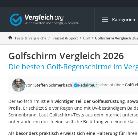
Kategorien
Die beliebtesten V
Freizeit & Sport
Tests & Vergleiche
Freizeit & Sport
Golf
Golfschirm Vergleich 20
Gartentrampolin
Golfschirm Vergleich 2026
Trampolin
Metalldetektor
Die besten Golf-Regenschirme im Verg
Eufab-Fahrradträg
Trampolin 366 cm
schreibt über:
Golf
Le
Von:
Steffen Schmerbach
Redakteur
Fahrradschloss
Der Golfschirm ist ein
wichtiger Teil der Golfausrüstung, sowoh
Aluminium-Koffer
Profis
. Er schützt Sie vor Regen und mit UV-beständigem Bal
Futterboot
Sonnenbrand. Laut Golfschirm-Tests aus dem Internet untersc
unter anderem durch eine seitliche Belüftung von einem klas
Air Bike
E-Bike-Dreirad
Als
besonders praktisch erweist sich eine Halterung für Ihren 