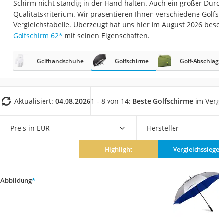
Schirm nicht ständig in der Hand halten. Auch ein großer Durc
Trekkingschuhe H
Qualitätskriterium. Wir präsentieren Ihnen verschiedene Golf
Reisetasche mit Ro
Vergleichstabelle. Überzeugt hat uns hier im August 2026 be
Golfschirm 62
*
mit seinen Eigenschaften.
Klimmzugstation
Koffer
Golfhandschuhe
Golfschirme
Golf-Abschla
Nachtsichtgerät
Faltschloss
Handgepäck-Koffe
Aktualisiert:
04.08.2026
1 - 8 von 14:
Beste Golfschirme
im Verg
Vibrationsplatte
Preis in EUR
Hersteller
Wanderschuhe He
Sicherheitsweste R
Highlight
Vergleichssiege
Service
Abbildung
*