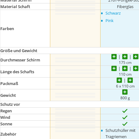
Material Schirm
210T-Pongee-Sto
Material Schaft
Fiberglas
•
Schwarz
•
Pink
Farben
Größe und Gewicht
Durchmesser Schirm
175 cm
Länge des Schafts
110 cm
Packmaß
6 x 110 cm
Gewicht
800 g
Schutz vor
Regen
Wind
Sonne
•
Schutzhüller mit
Zubehör
Tragriemen