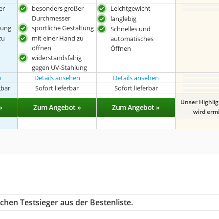
er
besonders großer
Leichtgewicht
Durchmesser
langlebig
tung
sportliche Gestaltung
Schnelles und
zu
mit einer Hand zu
automatisches
öffnen
Öffnen
widerstandsfähig
gegen UV-Stahlung
n
Details ansehen
Details ansehen
gbar
Sofort lieferbar
Sofort lieferbar
Unser Highli
»
Zum Angebot »
Zum Angebot »
wird ermit
chen Testsieger aus der Bestenliste.