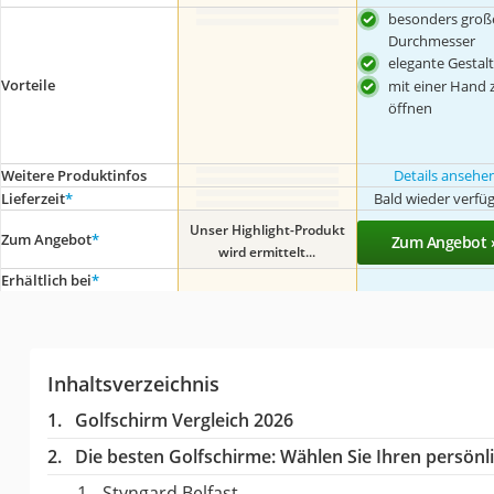
besonders groß
Durchmesser
elegante Gestal
Vorteile
mit einer Hand 
öffnen
Weitere Produktinfos
Details ansehe
Lieferzeit
*
Bald wieder verfü
Unser Highlight-Produkt
Zum Angebot
*
Zum Angebot 
wird ermittelt...
Erhältlich bei
*
Inhaltsverzeichnis
Golfschirm Vergleich 2026
Die besten Golfschirme:
Wählen Sie Ihren persönli
Styngard Belfast