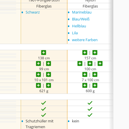
190T-Pongee-Stoff
Nylon
Fiberglas
Fiberglas
•
•
•
Schwarz
Marineblau
Blau
•
Blau/Weiß
•
Hellblau
•
Lila
•
weitere Farben
138 cm
157 cm
99 cm
100 cm
10 x 101 cm
7 x 100 cm
621 g
600 g
•
•
•
Schutzhüller mit
kein
kein
Tragriemen