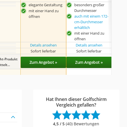
elegante Gestaltung
besonders großer
bes
Durchmesser
Dur
mit einer Hand zu
auch mit einem 172-
spor
öffnen
cm-Durchmesser
mit
erhältlich
öff
mit einer Hand zu
öffnen
Details ansehen
Details ansehen
Det
Sofort lieferbar
Sofort lieferbar
Sof
ght-Produkt
Zum Angebot »
Zum Angebot »
Zu
telt...
Hat Ihnen dieser Golfschirm
Vergleich gefallen?
4,5 / 5
(40) Bewertungen