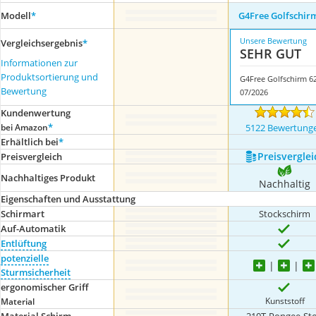
Modell
*
G4Free Golfschir
Unsere Bewertung
Vergleichsergebnis
*
SEHR GUT
Informationen zur
Produktsortierung und
G4Free Golfschirm 6
Bewertung
07/2026
Kundenwertung
*
bei Amazon
5122 Bewertung
Erhältlich bei
*
Preis­verglei
Preis­vergleich
Nachhaltiges Produkt
Nachhaltig
Eigenschaften und Ausstattung
Schirmart
Stockschirm
Auf-Automatik
Entlüftung
potenzielle
Sturmsicherheit
ergonomischer Griff
Kunststoff
Material