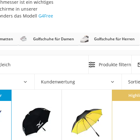
hmesser ist ein wichtiges
erren
schirme in unserer
llen
sonders das Modell
G4Free
gmatten
Golfschuhe für Damen
Golfschuhe für Herren
r
leich
Produkte filtern
Kundenwertung
Sorti
rren
eiten
r
Highl