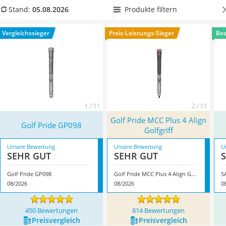
Handgepäck-Koffer
Erfahrene Golfer empfehlen unter anderem Griffe aus
Produkte filtern
Stand:
05.08.2026
Vibrationsplatte
Gummi oder Cord, da diese
auch bei hohen Temperaturen
Wanderschuhe Herren
oder Regen besonders rutschfest sind
. Überzeugt hat uns
Vergleichssieger
Preis-Leistungs-Sieger
Bes
Sicherheitsweste Reiten
hier im August 2026 besonders das Modell
Golf Pride GP098
*
Service
mit seinen Eigenschaften.
1 / 11
2 / 11
Golf Pride MCC Plus 4 Align
Golf Pride GP098
Golfgriff
Unsere Bewertung
Unsere Bewertung
U
SEHR GUT
SEHR GUT
Golf Pride GP098
Golf Pride MCC Plus 4 Align Golfgriff
S
08/2026
08/2026
0
450 Bewertungen
814 Bewertungen
Preis­vergleich
Preis­vergleich