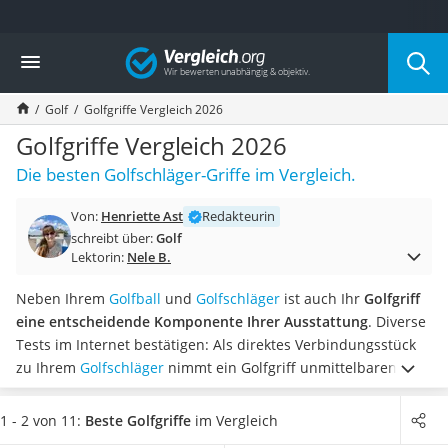
Die beliebtesten Vergleiche nach Kategorie
Vergleich
Freizeit & Sport
Gartentrampolin
Golf
Golfgriffe Vergleich 2026
Trampolin
Metalldetektor
Golfgriffe Vergleich 2026
Eufab-Fahrradträger
Die besten Golfschläger-Griffe im Vergleich.
Trampolin 366 cm
Fahrradschloss
Von:
Henriette Ast
Redakteurin
Aluminium-Koffer
schreibt über:
Golf
Futterboot
Lektorin:
Nele B.
Air Bike
E-Bike-Dreirad
Neben Ihrem
Golfball
und
Golfschläger
ist auch Ihr
Golfgriff
Trekkingschuhe Herren
eine entscheidende Komponente Ihrer Ausstattung
. Diverse
Reisetasche mit Rollen
Tests im Internet bestätigen: Als direktes Verbindungsstück
Klimmzugstation
zu Ihrem
Golfschläger
nimmt ein Golfgriff unmittelbaren
Koffer
Einfluss auf Ihr Spiel.
Wählen Sie jetzt aus unserer
Nachtsichtgerät
Vergleichstabelle einen Golfgriff mit einer hohen
1 - 2 von 11:
Beste Golfgriffe
im Vergleich
Faltschloss
Rutschfestigkeit und aus einem hochwertigen Material.