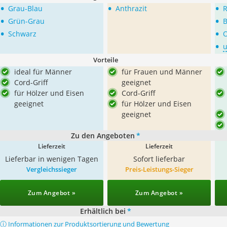
•
•
•
Grau-Blau
Anthrazit
R
•
•
Grün-Grau
B
•
•
Schwarz
•
u
Vorteile
ideal für Männer
für Frauen und Männer
Cord-Griff
geeignet
für Hölzer und Eisen
Cord-Griff
geeignet
für Hölzer und Eisen
geeignet
Zu den Angeboten
*
Lieferzeit
Lieferzeit
Lieferbar in wenigen Tagen
Sofort lieferbar
Vergleichssieger
Preis-Leistungs-Sieger
Zum Angebot »
Zum Angebot »
Erhältlich bei
*
ⓘ Informationen zur Produktsortierung und Bewertung