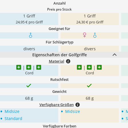
Anzahl
Preis pro Stück
1 Griff
1 Griff
24,95 € pro Griff
24,30 € pro Griff
Geeignet für
Für Schlägertyp
divers
divers
Eigenschaften der Golfgriffe
Material
Cord
Cord
Rutschfest
Gewicht
68 g
68 g
Verfügbare Größen
•
•
•
Midsize
Midsize
M
•
•
Standard
S
Verfügbare Farben