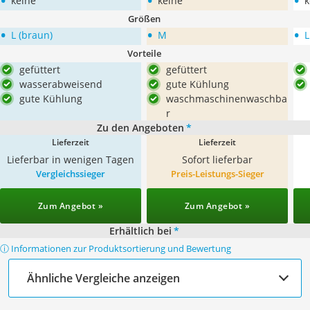
•
•
•
keine
keine
k
Größen
•
•
•
L (braun)
M
L
Vorteile
gefüttert
gefüttert
wasserabweisend
gute Kühlung
gute Kühlung
waschmaschinenwaschba
r
Zu den Angeboten
*
Lieferzeit
Lieferzeit
Lieferbar in wenigen Tagen
Sofort lieferbar
Vergleichssieger
Preis-Leistungs-Sieger
Zum Angebot »
Zum Angebot »
Erhältlich bei
*
ⓘ Informationen zur Produktsortierung und Bewertung
Ähnliche Vergleiche anzeigen