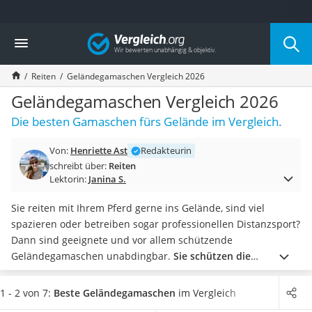
Die beliebtesten Vergleiche nach Kategorie
Vergleich
Freizeit & Sport
Gartentrampolin
Reiten
Geländegamaschen Vergleich 2026
Trampolin
Metalldetektor
Geländegamaschen Vergleich 2026
Eufab-Fahrradträger
Die besten Gamaschen fürs Gelände im Vergleich.
Trampolin 366 cm
Fahrradschloss
Von:
Henriette Ast
Redakteurin
Aluminium-Koffer
schreibt über:
Reiten
Futterboot
Lektorin:
Janina S.
Air Bike
E-Bike-Dreirad
Sie reiten mit Ihrem Pferd gerne ins Gelände, sind viel
Trekkingschuhe Herren
spazieren oder betreiben sogar professionellen Distanzsport?
Reisetasche mit Rollen
Dann sind geeignete und vor allem schützende
Klimmzugstation
Geländegamaschen unabdingbar.
Sie schützen die
Koffer
empfindlichen Röhrbeine der Pferde und können somit
Nachtsichtgerät
Stöße absorbieren.
Tests im Internet zeigen eine große
1 - 2 von 7:
Beste Geländegamaschen
im Vergleich
Faltschloss
Auswahl an vielseitigen Schützern für Ihren Liebling.
Wählen