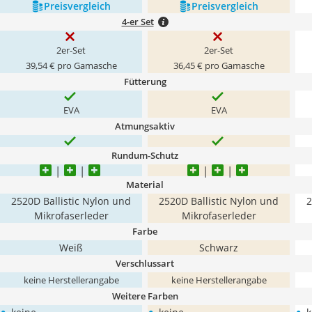
Preis­vergleich
Preis­vergleich
4-er Set
2er-Set
2er-Set
39,54 € pro Gamasche
36,45 € pro Gamasche
Fütterung
EVA
EVA
Atmungsaktiv
Rundum-Schutz
Material
2520D Ballistic Nylon und
2520D Ballistic Nylon und
2
Mikrofaserleder
Mikrofaserleder
Farbe
Weiß
Schwarz
Verschlussart
keine Herstellerangabe
keine Herstellerangabe
Weitere Farben