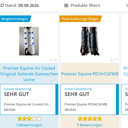
Handgepäck-Koffer
Sie jetzt aus unserer Vergleichstabelle Geländegamaschen
Produkte filtern
Stand:
08.08.2026
Vibrationsplatte
mit Rundum-Schutz für Ihr Pferd.
Passende
Hufglocken
Wanderschuhe Herren
bieten dazu noch einen intensiven Schutz für die Hufe.
Vergleichssieger
Preis-Leistungs-Sieger
Sicherheitsweste Reiten
Überzeugt hat uns hier im August 2026 besonders das
Service
Modell
Premier Equine Air Cooled Original Gelände-
Gamaschen vorne
*
mit seinen Eigenschaften.
1 / 7
2 / 7
Premier Equine Air Cooled
Pr
Original Gelände-Gamaschen
Premier Equine PEOACGFMB
C
vorne
Unsere Bewertung
Unsere Bewertung
U
SEHR GUT
SEHR GUT
Premier Equine Air Cooled Original Gelände-Gamaschen vorne
Premier Equine PEOACGFMB
08/2026
08/2026
0
5 Bewertungen
5 Bewertungen