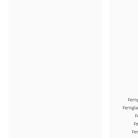
Trekkingschuhe H
Reisetasche mit Ro
Klimmzugstation
Koffer
Nachtsichtgerät
Faltschloss
Handgepäck-Koffe
Vibrationsplatte
Wanderschuhe He
Sicherheitsweste R
Fern
Service
Ferngl
F
F
Fe