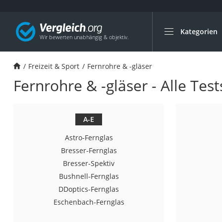
Kategorien
Die beliebtesten V
Freizeit & Sport
Freizeit & Sport
Fernrohre & -gläser
Gartentrampolin
Fernrohre & -gläser - Alle Tes
Trampolin
Metalldetektor
Eufab-Fahrradträg
A-E
Trampolin 366 cm
Astro-Fernglas
Fahrradschloss
Bresser-Fernglas
Bresser-Spektiv
Aluminium-Koffer
Bushnell-Fernglas
Futterboot
DDoptics-Fernglas
Air Bike
Eschenbach-Fernglas
E-Bike-Dreirad