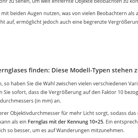
ohr zu sehen, um weit entfernte Objekte beobachten zu kö
n mit beiden Augen nutzen, was von vielen Beobachtern al
cht auf, ermöglicht jedoch auch eine begrenzte Vergrößeru
rnglases finden: Diese Modell-Typen stehen 
, so haben Sie die Wahl zwischen vielen verschiedenen Var
 Sie sofort, dass die Vergrößerung auf den Faktor 10 bezogen
vdurchmessers (in mm) an.
ßerer Objektivdurchmesser für mehr Licht sorgt, sodass das
ann als ein
Fernglas mit der Kennung 10×25
. Ein entsprec
t sich so besser, um es auf Wanderungen mitzunehmen.