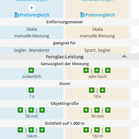
mehr anzeigen
Preis­vergleich
Preis­vergleich
Entfernungsmesser
Skala
Skala
manuelle Messung
manuelle Messung
geeignet für
Segler, Wanderer
Sport, Segler
Fernglas-Leistung
Genauigkeit der Messung
ordentlich
sehr hoch
Zoom
7 x
10 x
Objektivgröße
50 mm
50 mm
Sichtfeld auf 1.000 m
124 m
132 m