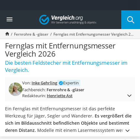
Die beliebtesten Vergleiche nach Kategorie
Vergleich
Freizeit & Sport
Gartentrampolin
Fernrohre & -gläser
Fernglas mit Entfernungsmesser Vergleich 2026
Trampolin
Metalldetektor
Fernglas mit Entfernungsmesser
Eufab-Fahrradträger
Vergleich 2026
Trampolin 366 cm
Die besten Feldstecher mit Entfernungsmesser im
Fahrradschloss
Vergleich.
Aluminium-Koffer
Futterboot
Von:
Inke Gehrling
Expertin
Air Bike
Fachbereich:
Fernrohre & -gläser
E-Bike-Dreirad
Redakteurin:
Henriette Ast
Trekkingschuhe Herren
Reisetasche mit Rollen
Ein Fernglas mit Entfernungsmesser ist das perfekte
Klimmzugstation
Werkzeug für Jäger, Segler und Wanderer.
Es vergrößert die
Koffer
sich im Bildausschnitt befindlichen Objekte und bestimmt
Nachtsichtgerät
deren Distanz.
Modelle mit einem Lasermesssystem werden
Faltschloss
Sie im Praxis-Test mit einer einfachen Handhabung und