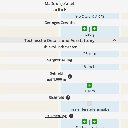
Maße ungefaltet
L x B x H
9,5 x 3,5 x 7 cm
Geringes Gewicht
230 g
Technische Details und Ausstattung
Objektdurchmesser
25 mm
Vergrößerung
8-fach
Sehfeld
auf 1.000 m
102 m
Sichtfeld
keine Herstellerangabe
Prismen-Typ
Dachkantprisma