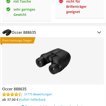
mit Tasche
nicht für
Brillenträger
sehr geringes
geeignet
Gewicht
Occer 888635
Preis-Leistungs-Sieger
Occer 888635
31775 Bewertungen
ab 37,00 €
(
Sofort lieferbar
)