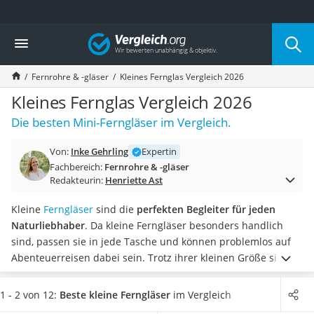
Die beliebtesten Vergleiche nach Kategorie
Vergleich
Freizeit & Sport
Gartentrampolin
Fernrohre & -gläser
Kleines Fernglas Vergleich 2026
Trampolin
Metalldetektor
Kleines Fernglas Vergleich 2026
Eufab-Fahrradträger
Die besten Mini-Ferngläser im Vergleich.
Trampolin 366 cm
Fahrradschloss
Von:
Inke Gehrling
Expertin
Aluminium-Koffer
Fachbereich:
Fernrohre & -gläser
Futterboot
Redakteurin:
Henriette Ast
Air Bike
E-Bike-Dreirad
Kleine
Ferngläser
sind die
perfekten Begleiter für jeden
Trekkingschuhe Herren
Naturliebhaber
. Da kleine Ferngläser besonders handlich
Reisetasche mit Rollen
sind, passen sie in jede Tasche und können problemlos auf
Klimmzugstation
Abenteuerreisen dabei sein. Trotz ihrer kleinen Größe sind
Koffer
diese Ferngläser sehr leistungsstark.
Diverse Online-Tests
Nachtsichtgerät
haben gezeigt, dass
kleine Ferngläser sogar in Hosentaschen
1 - 2 von 12:
Beste kleine Ferngläser
im Vergleich
Faltschloss
Platz finden
können. Wählen Sie jetzt aus unserer