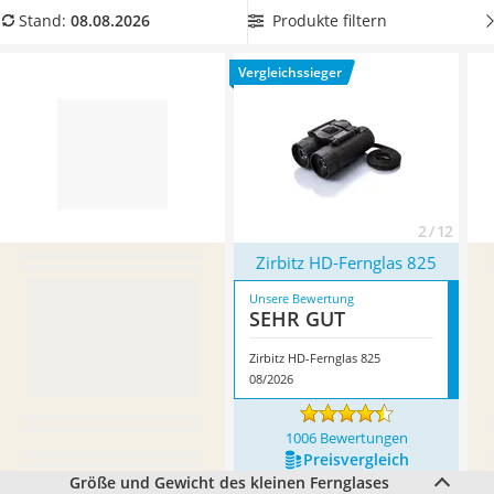
Handgepäck-Koffer
Vergleichstabelle ein kleines Fernglas aus, das besonders
Produkte filtern
Stand:
08.08.2026
Vibrationsplatte
kompakt ist. Überzeugt hat uns hier im August 2026
Wanderschuhe Herren
besonders das Modell
Zirbitz HD-Fernglas 825
*
mit seinen
Vergleichssieger
Sicherheitsweste Reiten
Eigenschaften.
Service
2 / 12
Zirbitz HD-Fernglas 825
Unsere Bewertung
SEHR GUT
Zirbitz HD-Fernglas 825
08/2026
1006 Bewertungen
Preis­vergleich
Größe und Gewicht des kleinen Fernglases