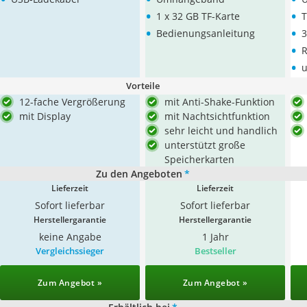
•
•
1 x 32 GB TF-Karte
T
•
•
Bedienungsanleitung
3
•
R
•
u
Vorteile
12-fache Vergrößerung
mit Anti-Shake-Funktion
mit Display
mit Nachtsichtfunktion
sehr leicht und handlich
unterstützt große
Speicherkarten
Zu den Angeboten
*
Lieferzeit
Lieferzeit
Sofort lieferbar
Sofort lieferbar
Herstellergarantie
Herstellergarantie
keine Angabe
1 Jahr
Vergleichssieger
Bestseller
Zum Angebot »
Zum Angebot »