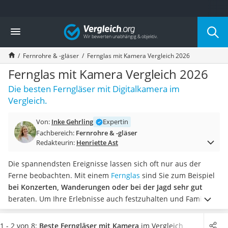
Die beliebtesten Vergleiche nach Kategorie
Vergleich
Freizeit & Sport
Gartentrampolin
Fernrohre & -gläser
Fernglas mit Kamera Vergleich 2026
Trampolin
Metalldetektor
Fernglas mit Kamera Vergleich 2026
Eufab-Fahrradträger
Die besten Ferngläser mit Digitalkamera im
Trampolin 366 cm
Vergleich.
Fahrradschloss
Aluminium-Koffer
Von:
Inke Gehrling
Expertin
Futterboot
Fachbereich:
Fernrohre & -gläser
Air Bike
Redakteurin:
Henriette Ast
E-Bike-Dreirad
Trekkingschuhe Herren
Die spannendsten Ereignisse lassen sich oft nur aus der
Reisetasche mit Rollen
Ferne beobachten. Mit einem
Fernglas
sind Sie zum Beispiel
Klimmzugstation
bei Konzerten, Wanderungen oder bei der Jagd sehr gut
Koffer
beraten. Um Ihre Erlebnisse auch festzuhalten und Familie
Nachtsichtgerät
und Freunden zeigen zu können, ist laut Tests im Internet ein
Faltschloss
Fernglas mit Kamera ideal.
Wählen Sie jetzt
ein Fernglas mit
1 - 2 von 8:
Beste Ferngläser mit Kamera
im Vergleich