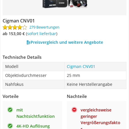
Cigman CNV01
279 Bewertungen
ab 153,00 €
(
Sofort lieferbar
)
Preisvergleich und weitere Angebote
Technische Details
Modell
Cigman CNV01
Objektivdurchmesser
25 mm
Nahfokus
Keine Herstellerangabe
Vorteile
Nachteile
mit
vergleichsweise
Nachtsichtfunktion
geringer
Vergrößerungsfakto
4K-HD Auflösung
r