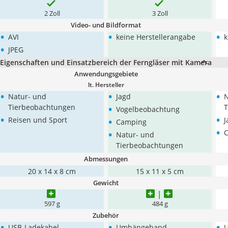
2 Zoll
3 Zoll
Video- und Bildformat
•
•
•
AVI
keine Herstellerangabe
k
•
JPEG
Eigenschaften und Einsatzbereich der Ferngläser mit Kamera
Anwendungsgebiete
lt. Hersteller
•
•
•
Natur- und
Jagd
N
•
Tierbeobachtungen
T
Vogelbeobachtung
•
•
•
Reisen und Sport
J
Camping
•
•
Natur- und
Tierbeobachtungen
Abmessungen
20 x 14 x 8 cm
15 x 11 x 5 cm
Gewicht
597 g
484 g
Zubehör
•
•
•
USB-Ladekabel
Umhängeband