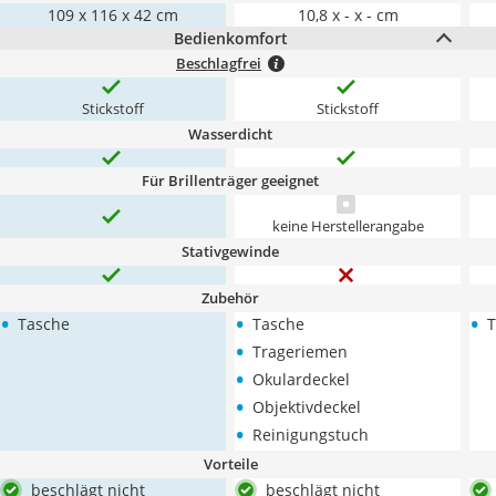
109 x 116 x 42 cm
10,8 x - x - cm
Bedienkomfort
Beschlagfrei
Stickstoff
Stickstoff
Wasserdicht
Für Brillenträger geeignet
keine Herstellerangabe
Stativgewinde
Zubehör
•
•
•
Tasche
Tasche
T
•
Trageriemen
•
Okulardeckel
•
Objektivdeckel
•
Reinigungstuch
Vorteile
beschlägt nicht
beschlägt nicht