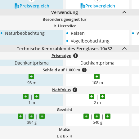
mehr anzeigen
mehr anzeigen
Preis­vergleich
Preis­vergleich
Verwendung
Besonders geeignet für
lt. Hersteller
•
•
•
Naturbeobachtung
Reisen
V
•
Vogelbeobachtung
Technische Kennzahlen des Fernglases 10x32
Prismatyp
Dachkantprisma
Dachkantprisma
Sehfeld auf 1.000 m
98 m
108 m
Nahfokus
1 m
2 m
Gewicht
394 g
540 g
Maße
L x B x H