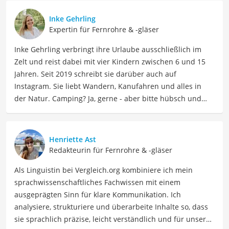
Inke Gehrling
Expertin für Fernrohre & -gläser
Inke Gehrling verbringt ihre Urlaube ausschließlich im
Zelt und reist dabei mit vier Kindern zwischen 6 und 15
Jahren. Seit 2019 schreibt sie darüber auch auf
Instagram. Sie liebt Wandern, Kanufahren und alles in
der Natur. Camping? Ja, gerne - aber bitte hübsch und
gemütlich! Inke ist Ausrüstungsnerd und liebt es, lokale
Spezialitäten im Zelt zu kochen. Generell gilt: Lieber Berge
und Meer statt Freizeitpark und Shoppingcenter!
Henriette Ast
Der Fernglas 10x32-Vergleich ist aus unserer Sicht
Redakteurin für Fernrohre & -gläser
besonders empfehlenswert für
Outdoor-Enthusiasten
Als Linguistin bei Vergleich.org kombiniere ich mein
und
Jäger
.
sprachwissenschaftliches Fachwissen mit einem
ausgeprägten Sinn für klare Kommunikation. Ich
analysiere, strukturiere und überarbeite Inhalte so, dass
sie sprachlich präzise, leicht verständlich und für unsere