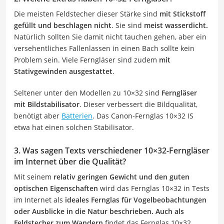
Die meisten Feldstecher dieser Stärke sind
mit Stickstoff
gefüllt und beschlagen nicht
. Sie sind
meist wasserdicht.
Natürlich sollten Sie damit nicht tauchen gehen, aber ein
versehentliches Fallenlassen in einen Bach sollte kein
Problem sein. Viele Ferngläser sind zudem
mit
Stativgewinden ausgestattet
.
Seltener unter den Modellen zu 10×32 sind
Ferngläser
mit Bildstabilisator
. Dieser verbessert die Bildqualität,
benötigt aber
Batterien
. Das Canon-Fernglas 10×32 IS
etwa hat einen solchen Stabilisator.
3. Was sagen Texts verschiedener 10×32-Ferngläser
im Internet über die Qualität?
Mit seinem
relativ geringen Gewicht und den guten
optischen Eigenschaften
wird das Fernglas 10×32 in Tests
im Internet als
ideales Fernglas für Vogelbeobachtungen
oder Ausblicke in die Natur beschrieben. Auch als
Feldstecher zum Wandern
findet das Fernglas 10×32