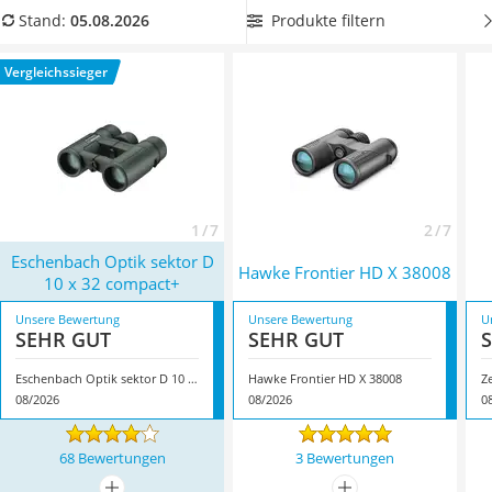
Handgepäck-Koffer
und Naturbeobachtungen
. Für jederzeit beste Sicht wählen
Produkte filtern
Stand:
05.08.2026
Vibrationsplatte
Sie jetzt aus unserem 10x32-Fernglas-Vergleich ein
Wanderschuhe Herren
beschlagfreies Modell. Überzeugt hat uns hier im August
Vergleichssieger
Sicherheitsweste Reiten
2026 besonders das Modell
Eschenbach Optik sektor D 10 x
Service
32 compact+
*
mit seinen Eigenschaften.
1 / 7
2 / 7
Eschenbach Optik sektor D
Hawke Frontier HD X 38008
10 x 32 compact+
Unsere Bewertung
Unsere Bewertung
U
SEHR GUT
SEHR GUT
Eschenbach Optik sektor D 10 x 32 compact+
Hawke Frontier HD X 38008
Z
08/2026
08/2026
0
68 Bewertungen
3 Bewertungen