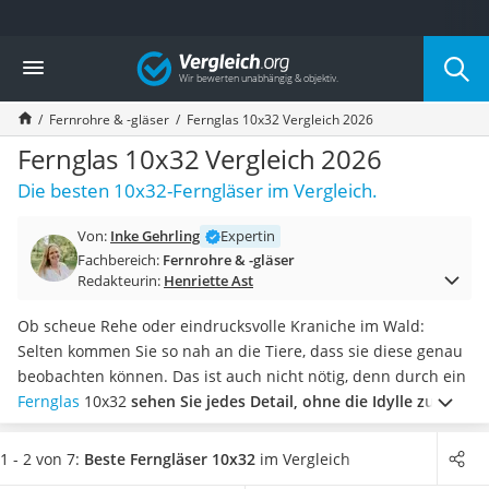
Die beliebtesten Vergleiche nach Kategorie
Vergleich
Freizeit & Sport
Gartentrampolin
Fernrohre & -gläser
Fernglas 10x32 Vergleich 2026
Trampolin
Metalldetektor
Fernglas 10x32 Vergleich 2026
Eufab-Fahrradträger
Die besten 10x32-Ferngläser im Vergleich.
Trampolin 366 cm
Fahrradschloss
Von:
Inke Gehrling
Expertin
Aluminium-Koffer
Fachbereich:
Fernrohre & -gläser
Futterboot
Redakteurin:
Henriette Ast
Air Bike
E-Bike-Dreirad
Ob scheue Rehe oder eindrucksvolle Kraniche im Wald:
Trekkingschuhe Herren
Selten kommen Sie so nah an die Tiere, dass sie diese genau
Reisetasche mit Rollen
beobachten können. Das ist auch nicht nötig, denn durch ein
Klimmzugstation
Fernglas
10x32
sehen Sie jedes Detail, ohne die Idylle zu
Koffer
stören
.
Tests im Internet ergaben: Unter den in vielfältiger
Nachtsichtgerät
Auswahl verfügbaren mittelgroßen Ferngläsern ist das
1 - 2 von 7:
Beste Ferngläser 10x32
im Vergleich
Faltschloss
Modell 10x32 der beliebteste
Feldstecher für die Jagd, Vogel-