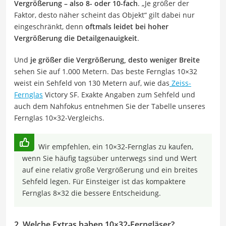
Vergrößerung – also 8- oder 10-fach
. „Je größer der
Faktor, desto näher scheint das Objekt“ gilt dabei nur
eingeschränkt, denn
oftmals leidet bei hoher
Vergrößerung die Detailgenauigkeit
.
Und
je größer die Vergrößerung, desto weniger Breite
sehen Sie auf 1.000 Metern. Das beste Fernglas 10×32
weist ein Sehfeld von 130 Metern auf, wie das
Zeiss-
Fernglas
Victory SF. Exakte Angaben zum Sehfeld und
auch dem Nahfokus entnehmen Sie der Tabelle unseres
Fernglas 10×32-Vergleichs.
Wir empfehlen, ein 10×32-Fernglas zu kaufen,
wenn Sie häufig tagsüber unterwegs sind und Wert
auf eine relativ große Vergrößerung und ein breites
Sehfeld legen. Für Einsteiger ist das kompaktere
Fernglas 8×32 die bessere Entscheidung.
2. Welche Extras haben 10×32-Ferngläser?