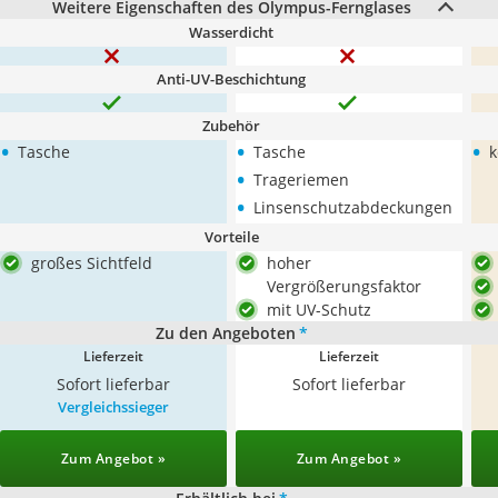
Weitere Eigenschaften des Olympus-Fernglases
Wasserdicht
Anti-UV-Beschichtung
Zubehör
•
•
•
Tasche
Tasche
k
•
Trageriemen
•
Linsenschutzabdeckungen
Vorteile
großes Sichtfeld
hoher
Vergrößerungsfaktor
mit UV-Schutz
Zu den Angeboten
*
Lieferzeit
Lieferzeit
Sofort lieferbar
Sofort lieferbar
Vergleichssieger
Zum Angebot »
Zum Angebot »