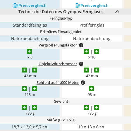
mehr anzeigen
Preis­vergleich
Preis­vergleich
Technische Daten des Olympus-Fernglases
Fernglas-Typ
Standardfernglas
Profifernglas
Primäres Einsatzgebiet
Naturbeobachtung
Naturbeobachtung
Vergrößerungsfaktor
x 8
x 10
Objektivdurchmesser
42 mm
42 mm
Sehfeld auf 1.000 Meter
113 m
93 m
Gewicht
780 g
785 g
Maße (B x H x T)
18,7 x 13,0 x 5,7 cm
19 x 13 x 6 cm