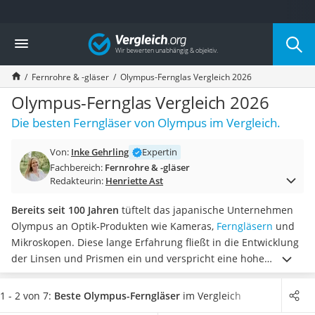
Die beliebtesten Vergleiche nach Kategorie
Vergleich
Freizeit & Sport
Gartentrampolin
Fernrohre & -gläser
Olympus-Fernglas Vergleich 2026
Trampolin
Metalldetektor
Olympus-Fernglas Vergleich 2026
Eufab-Fahrradträger
Die besten Ferngläser von Olympus im Vergleich.
Trampolin 366 cm
Fahrradschloss
Von:
Inke Gehrling
Expertin
Aluminium-Koffer
Fachbereich:
Fernrohre & -gläser
Futterboot
Redakteurin:
Henriette Ast
Air Bike
E-Bike-Dreirad
Bereits seit 100 Jahren
tüftelt das japanische Unternehmen
Trekkingschuhe Herren
Olympus an Optik-Produkten wie Kameras,
Ferngläsern
und
Reisetasche mit Rollen
Mikroskopen. Diese lange Erfahrung fließt in die Entwicklung
Klimmzugstation
der Linsen und Prismen ein und verspricht eine hohe
Koffer
Qualität.
Auch etliche Fernglas-Tests im Internet
Nachtsichtgerät
unterstreichen, dass Olympus
weltweit zu den besten
1 - 2 von 7:
Beste Olympus-Ferngläser
im Vergleich
Faltschloss
Herstellern von Ferngläsern zählt
. Schaffen Sie sich den