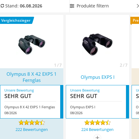
Handgepäck-Koffer
Feldstecher für Wassersport-Aktivitäten an, wählen Sie jetzt
Produkte filtern
Stand:
06.08.2026
Vibrationsplatte
ein Olympus-Fernglas aus unserer Vergleichstabelle, das
Wanderschuhe Herren
wasserdicht ist. Überzeugt hat uns hier im August 2026
Vergleichssieger
Pre
Sicherheitsweste Reiten
besonders das Modell
Olympus 8 X 42 EXPS 1 Fernglas
*
mit
Service
seinen Eigenschaften.
1 / 7
2 / 7
Olympus 8 X 42 EXPS 1
Olympus EXPS I
Fernglas
Unsere Bewertung
Unsere Bewertung
U
SEHR GUT
SEHR GUT
Olympus 8 X 42 EXPS 1 Fernglas
Olympus EXPS I
O
08/2026
08/2026
0
222 Bewertungen
224 Bewertungen