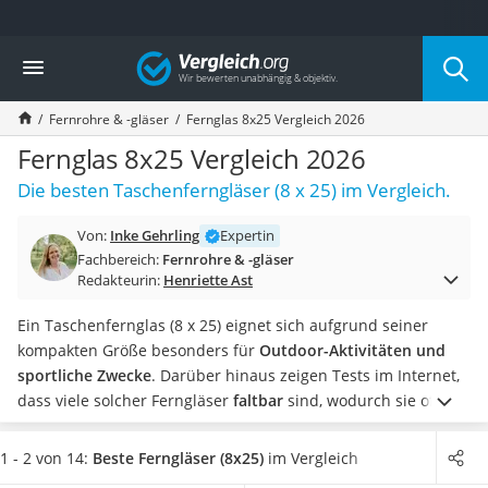
Die beliebtesten Vergleiche nach Kategorie
Vergleich
Freizeit & Sport
Gartentrampolin
Fernrohre & -gläser
Fernglas 8x25 Vergleich 2026
Trampolin
Metalldetektor
Fernglas 8x25 Vergleich 2026
Eufab-Fahrradträger
Die besten Taschenferngläser (8 x 25) im Vergleich.
Trampolin 366 cm
Fahrradschloss
Von:
Inke Gehrling
Expertin
Aluminium-Koffer
Fachbereich:
Fernrohre & -gläser
Futterboot
Redakteurin:
Henriette Ast
Air Bike
E-Bike-Dreirad
Ein Taschenfernglas (8 x 25) eignet sich aufgrund seiner
Trekkingschuhe Herren
kompakten Größe besonders für
Outdoor-Aktivitäten und
Reisetasche mit Rollen
sportliche Zwecke
. Darüber hinaus zeigen Tests im Internet,
Klimmzugstation
dass viele solcher Ferngläser
faltbar
sind, wodurch sie oft
Koffer
sogar in die Hosentasche passen.
Wählen Sie jetzt aus der
Nachtsichtgerät
Tabelle ein
wasserdichtes Fernglas
, um Ihre Beobachtungen
1 - 2 von 14:
Beste Ferngläser (8x25)
im Vergleich
Faltschloss
auch bei Regen durchführen zu können. Schießen Sie gern