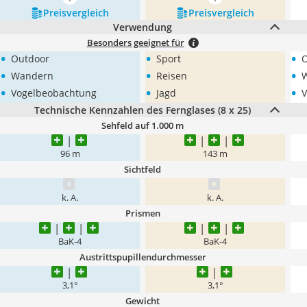
mehr anzeigen
mehr anzeigen
Preis­vergleich
Preis­vergleich
Verwendung
Besonders geeignet für
•
•
•
Outdoor
Sport
O
•
•
•
Wandern
Reisen
•
•
•
Vogelbeobachtung
Jagd
V
Technische Kennzahlen des Fernglases (8 x 25)
Sehfeld auf 1.000 m
96 m
143 m
Sichtfeld
k. A.
k. A.
Prismen
BaK-4
BaK-4
Austrittspupillendurchmesser
3,1°
3,1°
Gewicht