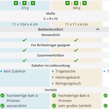
272 g
300 g
Maße
(L x B x H)
11 x 10,4 x 4 cm
11 x 11 x 4 cm
Bedienkomfort
Wasserdicht
Für Brillenträger geeignet
Zusammenfaltbar
Zubehör im Lieferumfang
•
•
•
kein Zubehör
Tragetasche
T
•
Halstrageband
•
Reinigungstuch
Vorteile
hochwertige BaK-4-
hochwertige BaK-4-
Prismen
Prismen
wasserdicht
sehr großes Sehfeld