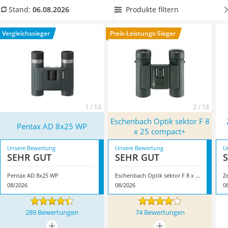
Handgepäck-Koffer
Fotos in der Natur
? Dann könnte auch unser Vergleich für
Produkte filtern
Stand:
06.08.2026
Vibrationsplatte
Outdoor-Kameras
interessant für Sie sein. Überzeugt hat uns
Wanderschuhe Herren
hier im August 2026 besonders das Modell
Pentax AD 8x25
Vergleichssieger
Preis-Leistungs-Sieger
Sicherheitsweste Reiten
WP
*
mit seinen Eigenschaften.
Service
1 / 14
2 / 14
Eschenbach Optik sektor F 8
Pentax AD 8x25 WP
x 25 compact+
Unsere Bewertung
Unsere Bewertung
U
SEHR GUT
SEHR GUT
Pentax AD 8x25 WP
Eschenbach Optik sektor F 8 x 25 compact+
Z
08/2026
08/2026
0
289 Bewertungen
74 Bewertungen