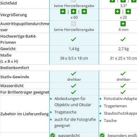
Sichtfeld
keine Herstellerangabe
3,3°
Vergrößerung
x 60
x 20
Austrittspupillendurchme
keine Herstellerangabe
4 mm
sser
Hochwertige BaK4-
Prismen
Gewicht
1,4 kg
2,7 kg
Maße
39 x 9,5 x 18 cm
31 x 25 x 10 c
(L x B x H)
Bedienkomfort
Stativ-Gewinde
drehbar
drehbar
Wasserdicht
Für Brillenträger geeignet
•
•
Abdeckungen für
Fotostativ-Adapte
•
Objektiv und Okular
Trageriemen
•
•
Tragetasche
Staubschutzkapp
Zubehör im Lieferumfang
•
•
auch für die Fotografie
Tasche
geeignet
wasserdicht
besonders groß