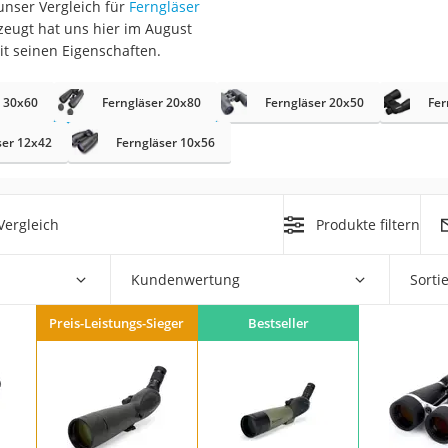
unser Vergleich für
Ferngläser
erren
rzeugt hat uns hier im August
llen
it seinen Eigenschaften.
r 30x60
Ferngläser 20x80
Ferngläser 20x50
Fer
ser 12x42
Ferngläser 10x56
r
Vergleich
Produkte filtern
rren
Kundenwertung
Sorti
eiten
Preis-Leistungs-Sieger
Bestseller