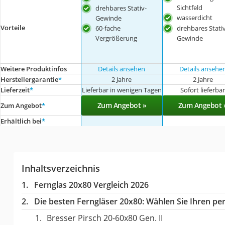
Sichtfeld
drehbares Stativ-
wasserdicht
Gewinde
Vorteile
60-fache
drehbares Stativ
Vergrößerung
Gewinde
Weitere Produktinfos
Details ansehen
Details ansehe
Herstellergarantie
*
2 Jahre
2 Jahre
Lieferzeit
*
Lieferbar in wenigen Tagen
Sofort lieferba
Zum Angebot »
Zum Angebot 
Zum Angebot
*
Erhältlich bei
*
Inhaltsverzeichnis
Fernglas 20x80 Vergleich 2026
Die besten Ferngläser 20x80:
Wählen Sie Ihren per
Bresser Pirsch 20-60x80 Gen. II