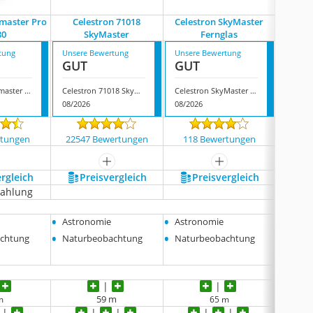
ymaster Pro
Celestron 71018
Celestron SkyMaster
Es
80
SkyMaster
Fernglas
tung
Unsere Bewertung
Unsere Bewertung
Unsere
GUT
GUT
GUT
Celestron Skymaster Pro 20x80
Celestron 71018 SkyMaster
Celestron SkyMaster Fernglas
Esslnb
08/2026
08/2026
08/202
rtungen
22547 Bewertungen
118 Bewertungen
30 
mehr anzeigen
mehr anzeigen
ergleich
Preis­vergleich
Preis­vergleich
P
zahlung
•
•
•
Astronomie
Astronomie
Vogel
•
•
•
chtung
Naturbeobachtung
Naturbeobachtung
Reise
•
Stern
59 m
m
65 m