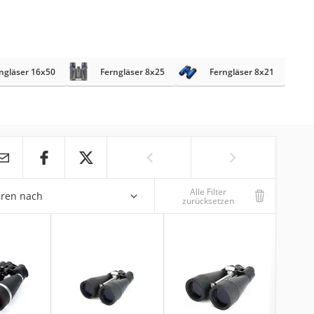
ngläser 16x50
Ferngläser 8x25
Ferngläser 8x21
Alle Filter
eren nach
zurücksetzen