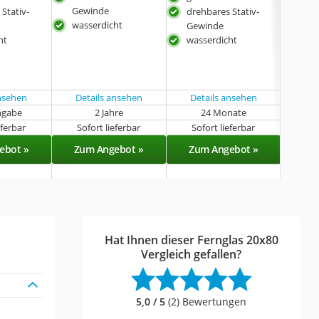
Gewinde
Sich
Stativ-
drehbares Stativ-
wasserdicht
was
Gewinde
ht
wasserdicht
dreh
Gew
ansehen
Details ansehen
Details ansehen
ngabe
2 Jahre
24 Monate
k
eferbar
Sofort lieferbar
Sofort lieferbar
Sof
ebot »
Zum Angebot »
Zum Angebot »
Zu
Hat Ihnen dieser Fernglas 20x80
Vergleich gefallen?
5,0 / 5
(2) Bewertungen