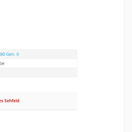
80 Gen. II
abe
es Sehfeld