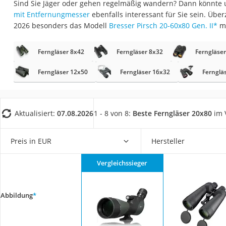
Sind Sie Jäger oder gehen regelmäßig wandern? Dann könnte 
Trekkingschuhe H
mit Entfernungmesser
ebenfalls interessant für Sie sein. Übe
Reisetasche mit Ro
2026 besonders das Modell
Bresser Pirsch 20-60x80 Gen. II
*
m
Klimmzugstation
Ferngläser 8x42
Ferngläser 8x32
Ferngläse
Koffer
Nachtsichtgerät
Ferngläser 12x50
Ferngläser 16x32
Fernglä
Faltschloss
Handgepäck-Koffe
Aktualisiert:
07.08.2026
1 - 8 von 8:
Beste Ferngläser 20x80
im 
Vibrationsplatte
Wanderschuhe He
Preis in EUR
Hersteller
Sicherheitsweste R
Vergleichssieger
Service
Abbildung
*