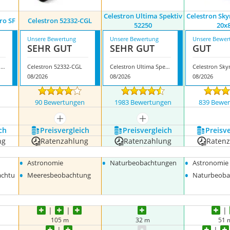
Celestron Ultima Spektiv
Celestron Sk
ro SF
Celestron 52332-CGL
52250
20x
Unsere Bewertung
Unsere Bewertung
Unsere Bewer
SEHR GUT
SEHR GUT
GUT
Bresser Spezial Astro SF
Celestron 52332-CGL
Celestron Ultima Spektiv 52250
08/2026
08/2026
08/2026
n
90 Bewertungen
1983 Bewertungen
839 Bewe
nzeigen
mehr anzeigen
mehr anzeigen
ch
Preis­vergleich
Preis­vergleich
Preis­v
ng
Ratenzahlung
Ratenzahlung
Raten
•
•
•
Astronomie
Naturbeobachtungen
Astronomie
•
•
achtu
Meeresbeobachtung
Naturbeoba
105 m
32 m
51 