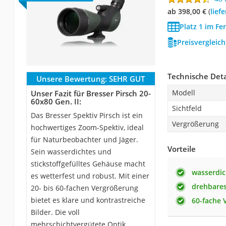
ab 398,00 €
(
Lie
Platz 1 im Fe
Preisvergleic
Technische Deta
Unsere Bewertung:
SEHR GUT
Modell
Unser Fazit für Bresser Pirsch 20-
60x80 Gen. II:
Sichtfeld
Das Bresser Spektiv Pirsch ist ein
Vergrößerung
hochwertiges Zoom-Spektiv, ideal
für Naturbeobachter und Jäger.
Vorteile
Sein wasserdichtes und
stickstoffgefülltes Gehäuse macht
wasserdic
es wetterfest und robust. Mit einer
drehbares
20- bis 60-fachen Vergrößerung
bietet es klare und kontrastreiche
60-fache 
Bilder. Die voll
mehrschichtvergütete Optik,