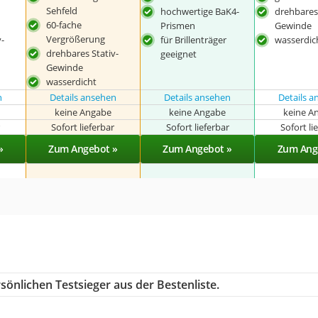
Sehfeld
hochwertige BaK4-
drehbares 
60-fache
Prismen
Gewinde
Vergrößerung
-
für Brillenträger
wasserdic
drehbares Stativ-
geeignet
Gewinde
wasserdicht
n
Details ansehen
Details ansehen
Details 
keine Angabe
keine Angabe
keine A
r
Sofort lieferbar
Sofort lieferbar
Sofort li
»
Zum Angebot »
Zum Angebot »
Zum Ang
sönlichen Testsieger aus der Bestenliste.