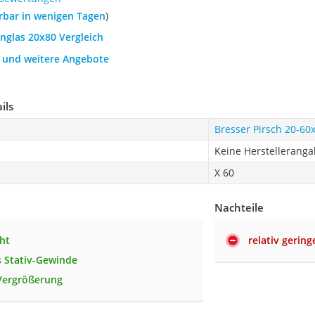
ferbar in wenigen Tagen
)
rnglas 20x80 Vergleich
h und weitere Angebote
ils
Bresser Pirsch 20-60x
Keine Herstellerang
X 60
Nachteile
ht
relativ gering
 Stativ-Gewinde
Vergrößerung