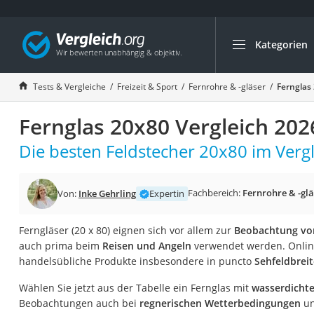
Kategorien
Die beliebtesten V
Freizeit & Sport
Tests & Vergleiche
Freizeit & Sport
Fernrohre & -gläser
Fernglas
Gartentrampolin
Fernglas 20x80 Vergleich 202
Trampolin
Metalldetektor
Die besten Feldstecher 20x80 im Vergl
Eufab-Fahrradträg
Trampolin 366 cm
Fachbereich:
Fernrohre & -glä
Von:
Inke Gehrling
Expertin
Fahrradschloss
Ferngläser (20 x 80) eignen sich vor allem zur
Beobachtung vo
Aluminium-Koffer
auch prima beim
Reisen und Angeln
verwendet werden. Online
Futterboot
handelsübliche Produkte insbesondere in puncto
Sehfeldbreit
Air Bike
Wählen Sie jetzt aus der Tabelle ein Fernglas mit
wasserdichte
E-Bike-Dreirad
Beobachtungen auch bei
regnerischen Wetterbedingungen
un