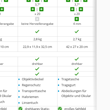
°
3,7°
3,7°
0
x 20
x 20
llerangabe
keine Herstellerangabe
4 mm
kg
2,8 kg
2,7 kg
x 10 cm
‎22,9 x 11,9 x 32,5 cm
42 x 27 x 20 cm
32 x
bar
drehbar
drehbar
•
•
•
Objektivdeckel
Tragetasche
Tasch
•
•
•
Regenschutz
Tragegurt
Abdec
•
•
Objek
n für
Transporttasche
Abdeckungen für
•
•
d Okular
Objektiv und Okular
Trage
Halsriemen
•
•
uch
Reini
Linsentuch
hfeld
drehbares Stativ-
großes Sehfeld
bes