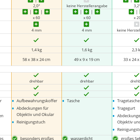
2,0°
keine Herstellerangabe
3,2
x 60
x 60
x 2
4 mm
4 mm
keine Herste
1,4 kg
1,6 kg
2,3 
m
58 x 38 x 24 cm
49 x 9 x 19 cm
33 x 24 
drehbar
drehbar
dreh
•
•
•
r
Aufbewahrungskoffer
Tasche
Tragetasche
•
•
Abdeckungen für
Tragegurt
•
Objektiv und Okular
en
Abdeckunge
•
Reinigungstuch
Objektiv un
•
Reinigungst
es
besonders großes
wasserdicht
großes Se