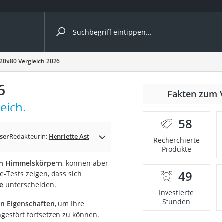
ergleiche nach Kategorie
 20x80 Vergleich 2026
6
Fakten zum 
eich.
er
58
ser
Redakteurin:
Henriette Ast
Recherchierte
Produkte
n Himmelskörpern
, können aber
49
-Tests zeigen, dass sich
e
unterscheiden.
Investierte
Stunden
n Eigenschaften
, um Ihre
gestört fortsetzen zu können.