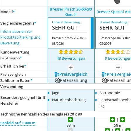
Bresser Pirsch 20-60x80
Modell
*
Bresser Spezial Ast
Gen. II
Unsere Bewertung
Unsere Bewertung
Vergleichsergebnis
*
SEHR GUT
SEHR GUT
Informationen zur
Produktsortierung und
Bresser Pirsch 20-60x80 Gen. II
Bewertung
08/2026
08/2026
Kundenwertung
*
bei Amazon
48 Bewertungen
9 Bewertunge
Erhältlich bei
*
mehr anzeigen
mehr a
Preis­vergleich
Preis­verglei
Preis­vergleich
Ratenzahlung
Ratenzahlu
Zahlbar in Raten
*
Verwendung
•
•
Jagd
Astronomie
Besonders geeignet für lt.
•
•
Naturbeobachtung
Landschaftsbeob
Hersteller
ng
Technische Kennzahlen des Fernglases 20 x 80
Sehfeld auf 1.000 m
38 m
58 m