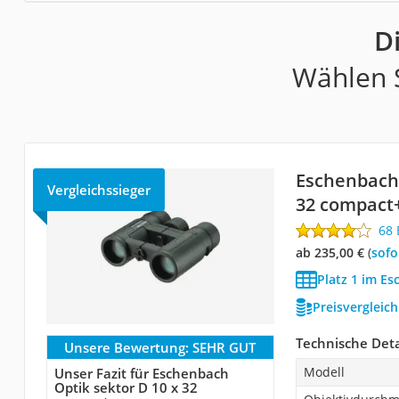
D
Wählen S
Eschenbach 
Vergleichssieger
32 compact
68
ab 235,00 €
(
Sof
Platz 1 im Es
Preisvergleic
Technische Deta
Unsere Bewertung:
SEHR GUT
Modell
Unser Fazit für Eschenbach
Optik sektor D 10 x 32