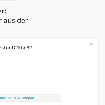
r:
r aus der
ktor D 10 x 32
tor D 10 x 32 compact+