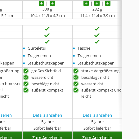
 g
300 g
282 g
x 5,2 cm
10,4 x 11,3 x 4,3 cm
11,4 x 11,4 x 3,9 cm
1
•
•
•
Gürteletui
Tasche
Gürtel
•
•
•
n
Trageriemen
Trageriemen
Trage
•
•
•
zkappen
Staubschutzkappen
Staubschutzkappen
Staub
rgrößerung
großes Sichtfeld
starke Vergrößerung
seh
Geh
er
wasserdicht
beschlägt nicht
äuß
urchmesser
beschlägt nicht
wasserdicht
und 
ht
äußerst kompakt
äußerst kompakt und
Mon
nicht
leicht
was
besc
ansehen
Details ansehen
Details ansehen
hre
5 Jahre
5 Jahre
eferbar
Sofort lieferbar
Sofort lieferbar
Sof
ebot »
Zum Angebot »
Zum Angebot »
Zu