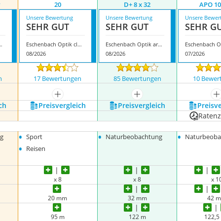
w
20
D+ 8 x 32
APO 10
Unsere Bewertung
Unsere Bewertung
Unsere Bewer
SEHR GUT
SEHR GUT
SEHR G
rophy F 8 x 25 ED Ww
Eschenbach Optik club 8 x 20
Eschenbach Optik arena D+ 8 x 32
08/2026
08/2026
07/2026
n
17 Bewertungen
85 Bewertungen
10 Bewer
nzeigen
mehr anzeigen
mehr anzeigen
m
ch
Preis­vergleich
Preis­vergleich
Preis­v
Raten
•
•
•
g
Sport
Naturbeobachtung
Naturbeoba
•
Reisen
x 8
x 8
x 1
20 mm
32 mm
42 
95 m
122 m
122,5