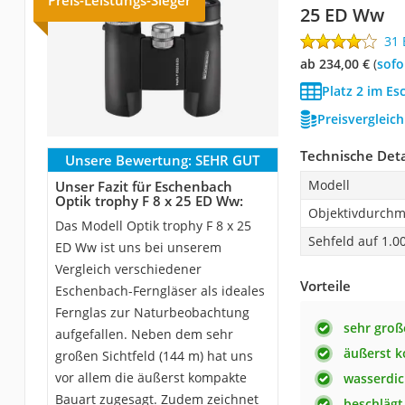
25 ED Ww
31
ab 234,00 €
(
Sof
Platz 2 im Es
Preisvergleic
Technische Deta
Unsere Bewertung:
SEHR GUT
Modell
Unser Fazit für Eschenbach
Optik trophy F 8 x 25 ED Ww:
Objektivdurchm
Das Modell Optik trophy F 8 x 25
Sehfeld auf 1.0
ED Ww ist uns bei unserem
Vergleich verschiedener
Vorteile
Eschenbach-Ferngläser als ideales
Fernglas zur Naturbeobachtung
sehr groß
aufgefallen. Neben dem sehr
äußerst 
großen Sichtfeld (144 m) hat uns
vor allem die äußerst kompakte
wasserdic
Bauart zugesagt. Zudem zeichnet
beschlägt