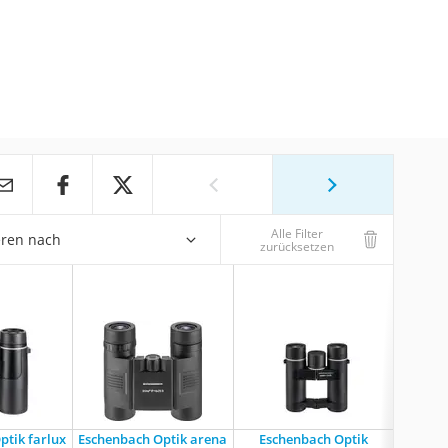
Alle Filter
eren nach
zurücksetzen
ptik farlux
Eschenbach Optik arena
Eschenbach Optik
Esch