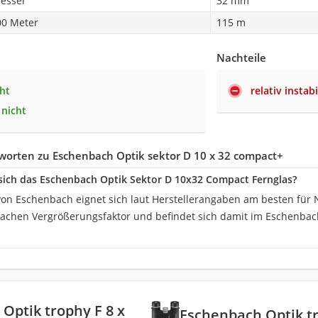
esser
32 mm
00 Meter
115 m
Nachteile
ht
relativ instab
 nicht
worten zu Eschenbach Optik sektor D 10 x 32 compact+
sich das Eschenbach Optik Sektor D 10x32 Compact Fernglas?
von Eschenbach eignet sich laut Herstellerangaben am besten für
fachen Vergrößerungsfaktor und befindet sich damit im Eschenbac
Optik trophy F 8 x
Eschenbach Optik t