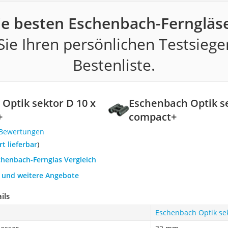
ie besten Eschenbach-Ferngläse
ie Ihren persönlichen Testsiege
Bestenliste.
Optik sektor D 10 x
Eschenbach Optik se
+
compact+
 Bewertungen
ort lieferbar
)
chenbach-Fernglas Vergleich
h und weitere Angebote
ils
Eschenbach Optik sek