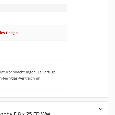
iles Design
 Naturbeobachtungen. Es verfügt
h-Fernglas-Vergleich im
rophy F 8 x 25 ED Ww