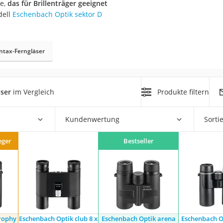
le,
das für Brillenträger geeignet
erren
dell
Eschenbach Optik sektor D
llen
ntax-Ferngläser
ser
im Vergleich
Produkte filtern
r
Kundenwertung
Sorti
rren
eger
Bestseller
eiten
rophy
Eschenbach Optik club 8 x
Eschenbach Optik arena
Eschenbach O