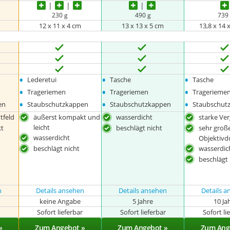
230 g
490 g
739
12 x 11 x 4 cm
13 x 13 x 5 cm
13,8 x 14 
•
•
•
Lederetui
Tasche
Tasche
•
•
•
Trageriemen
Trageriemen
Tragerieme
•
•
•
en
Staubschutzkappen
Staubschutzkappen
Staubschut
tfeld
äußerst kompakt und
wasserdicht
starke Ve
leicht
t
beschlägt nicht
sehr groß
wasserdicht
Objektivd
beschlägt nicht
wasserdic
beschlägt 
n
Details ansehen
Details ansehen
Details 
keine Angabe
5 Jahre
10 Ja
r
Sofort lieferbar
Sofort lieferbar
Sofort li
»
Zum Angebot »
Zum Angebot »
Zum Ang