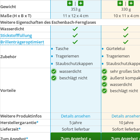
Gewicht
353 g
330 g
Maße (H x B x T)
11 x 12 x 4 cm
10 x 11 x 4 cm
Weitere Eigenschaften des Eschenbach-Fernglases
Wasserdicht
Stickstofffüllung
Brillenträgeroptimiert
•
•
Tasche
Gürteletui
•
•
Trageriemen
Trageriemen
Zubehör
•
•
Staubschutzkappen
Staubschutzkapp
wasserdicht
sehr großes Sich
beschlägt nicht
äußerst kompak
wasserdicht
Vorteile
beschlägt nicht
Weitere Produktinfos
Details ansehen
Details ansehe
Herstellergarantie
*
5 Jahre
10 Jahre
Lieferzeit
*
Sofort lieferbar
Sofort lieferba
Zum Angebot »
Zum Angebot 
Zum Angebot
*