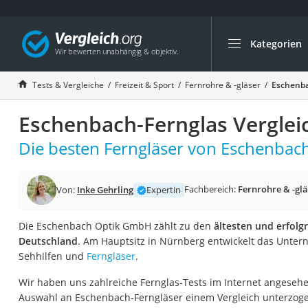
Kategorien
Die beliebtesten V
Freizeit & Sport
Tests & Vergleiche
Freizeit & Sport
Fernrohre & -gläser
Eschenba
Gartentrampolin
Eschenbach-Fernglas Verglei
Trampolin
Metalldetektor
Die besten Ferngläser von Eschenbach
Eufab-Fahrradträg
Trampolin 366 cm
Fachbereich:
Fernrohre & -glä
Von:
Inke Gehrling
Expertin
Fahrradschloss
Die Eschenbach Optik GmbH zählt zu den
ältesten und erfolg
Aluminium-Koffer
Deutschland
. Am Hauptsitz in Nürnberg entwickelt das Unter
Futterboot
Sehhilfen und
Ferngläser
.
Air Bike
Wir haben uns zahlreiche Fernglas-Tests im Internet angesehe
E-Bike-Dreirad
Auswahl an Eschenbach-Ferngläser einem Vergleich unterzogen