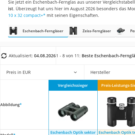
Sie jetzt ein Eschenbach-Fernglas aus unserer Vergleichstabel
Trekkingschuhe H
ist
. Überzeugt hat uns hier im August 2026 besonders das Mo
Reisetasche mit Ro
10 x 32 compact+
*
mit seinen Eigenschaften.
Klimmzugstation
Eschenbach-Ferngläser
Zeiss-Ferngläser
Pe
Koffer
Nachtsichtgerät
Faltschloss
Aktualisiert:
04.08.2026
1 - 8 von 11:
Beste Eschenbach-Fernglä
Handgepäck-Koffe
Vibrationsplatte
Preis in EUR
Hersteller
Wanderschuhe He
Vergleichssieger
Preis-Leistungs-Si
Sicherheitsweste R
Service
Abbildung
*
Eschenbach Optik sektor
Eschenbach Optik t