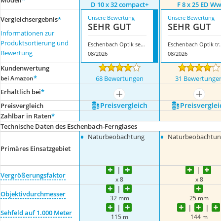
Modell
*
D 10 x 32 compact+
F 8 x 25 ED W
Unsere Bewertung
Unsere Bewertung
Vergleichsergebnis
*
SEHR GUT
SEHR GUT
Informationen zur
Produktsortierung und
Eschenbach Optik sektor D 10 x 32 compact+
Eschenbach Optik t
Bewertung
08/2026
08/2026
Kundenwertung
*
bei Amazon
68 Bewertungen
31 Bewertunge
Erhältlich bei
*
mehr anzeigen
mehr a
Preis­vergleich
Preis­verglei
Preis­vergleich
Zahlbar in Raten
*
Technische Daten des Eschenbach-Fernglases
•
•
Naturbeobachtung
Naturbeobachtun
Primäres Einsatzgebiet
Vergrößerungsfaktor
x 8
x 8
Objektivdurchmesser
32 mm
25 mm
Sehfeld auf 1.000 Meter
115 m
144 m