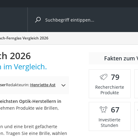
ergleiche nach Kategorie
ch-Fernglas Vergleich 2026
ch 2026
Fakten zum 
 im Vergleich.
er
79
ser
Redakteurin:
Henriette Ast
Recherchierte
Produkte
reichsten Optik-Herstellern in
67
nehmen Produkte wie Brillen,
Investierte
Stunden
n und eine breit gefächerte
. Tragen Sie eine Brille, wählen