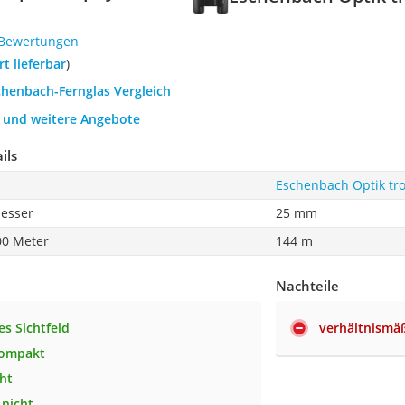
 Bewertungen
ort lieferbar
)
chenbach-Fernglas Vergleich
h und weitere Angebote
ils
Eschenbach Optik tr
esser
25 mm
00 Meter
144 m
Nachteile
es Sichtfeld
verhältnismäß
kompakt
ht
 nicht