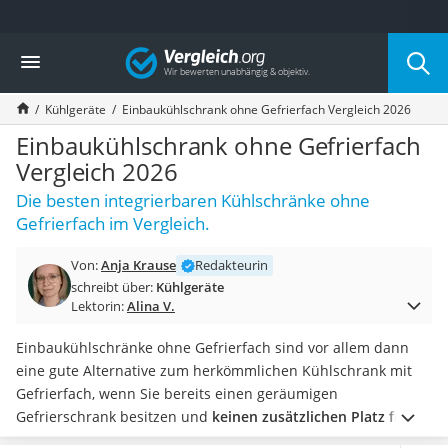
Die beliebtesten Vergleiche nach Kategorie
Vergleich
Haushalt
Wassersprudler
Kühlgeräte
Einbaukühlschrank ohne Gefrierfach Vergleich 2026
Zentralstaubsauger
Brotbackautomat
Einbaukühlschrank ohne Gefrierfach
Wischroboter
Vergleich 2026
Wäschespinne
Die besten integrierbaren Kühlschränke ohne
Industriestaubsauger
Gefrierfach im Vergleich.
Spülmaschinentabs
Akku-Staubsauger
Von:
Anja Krause
Redakteurin
Eierkocher
schreibt über:
Kühlgeräte
AEG-Waschmaschine
Lektorin:
Alina V.
Saug-Wisch-Roboter
Handstaubsauger
Einbaukühlschränke ohne Gefrierfach sind vor allem dann
Milchaufschäumer
eine gute Alternative zum herkömmlichen Kühlschrank mit
Kondenstrockner
Gefrierfach, wenn Sie bereits einen geräumigen
Reiskocher
Gefrierschrank besitzen und
keinen zusätzlichen Platz für
Heißwasserspender
Tiefkühlware benötigen
.
Achten Sie beim Blick in unsere