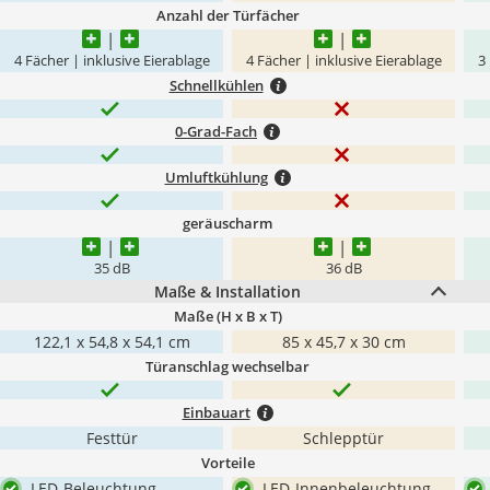
Anzahl der Türfächer
4 Fächer | inklusive Eierablage
4 Fächer | inklusive Eierablage
3
Schnellkühlen
0-Grad-Fach
Umluftkühlung
geräuscharm
35 dB
36 dB
Maße & Installation
Maße (H x B x T)
122,1 x‎ 54,8 x 54,1 cm
85 x 45,7 x 30 cm
Türanschlag wechselbar
Einbauart
Festtür
Schlepptür
Vorteile
LED-Beleuchtung
LED-Innenbeleuchtung