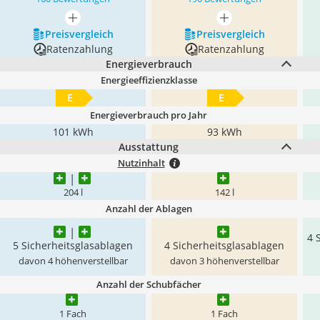
mehr anzeigen
mehr anzeigen
Preis­vergleich
Preis­vergleich
Ratenzahlung
Ratenzahlung
Energieverbrauch
Energieeffizienzklasse
E
E
Energieverbrauch pro Jahr
101 kWh
93 kWh
Ausstattung
Nutzinhalt
204 l
142 l
Anzahl der Ablagen
4 
5 Sicherheitsglasablagen
4 Sicherheitsglasablagen
davon 4 höhenverstellbar
davon 3 höhenverstellbar
Anzahl der Schubfächer
1 Fach
1 Fach