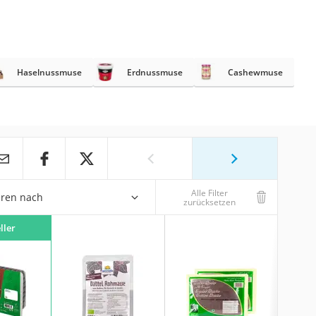
Haselnussmuse
Erdnussmuse
Cashewmuse
Alle Filter
eren nach
zurücksetzen
ller