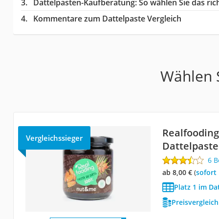
Dattelpasten-Kaufberatung
: So wählen Sie das ri
Kommentare zum Dattelpaste Vergleich
Wählen S
Realfoodin
Vergleichssieger
Dattelpaste
6 
ab 8,00 €
(
Sofort
Platz 1 im Da
Preisvergleic