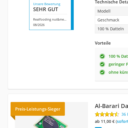
Technische Deta
Unsere Bewertung
SEHR GUT
Modell
Realfooding nut&me Dattelpaste
Geschmack
08/2026
100 % Datteln
Vorteile
100 % Dat
geringer 
ohne küns
Al-Barari D
Preis-Leistungs-Sieger
36
ab 11,00 €
(
Sofor