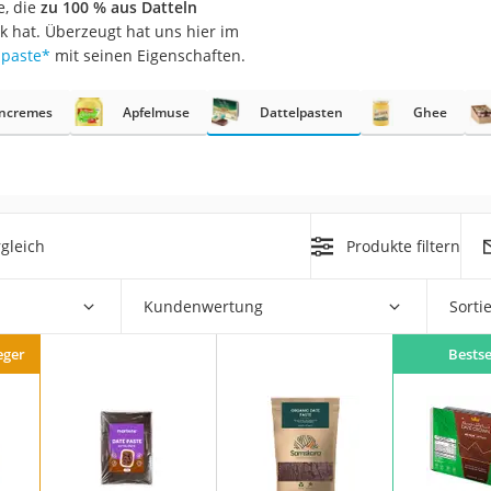
e, die
zu 100 % aus Datteln
 hat. Überzeugt hat uns hier im
lpaste
*
mit seinen Eigenschaften.
encremes
Apfelmuse
Dattelpasten
Ghee
rakt
gleich
Produkte filtern
Kundenwertung
Sorti
zusatz
eger
Bestse