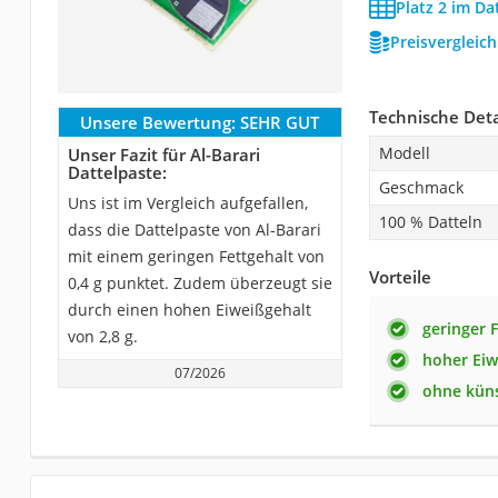
Platz 2 im Da
Preisvergleic
Technische Deta
Unsere Bewertung:
SEHR GUT
Modell
Unser Fazit für Al-Barari
Dattelpaste:
Geschmack
Uns ist im Vergleich aufgefallen,
100 % Datteln
dass die Dattelpaste von Al-Barari
mit einem geringen Fettgehalt von
Vorteile
0,4 g punktet. Zudem überzeugt sie
durch einen hohen Eiweißgehalt
geringer 
von 2,8 g.
hoher Eiw
07/2026
ohne küns