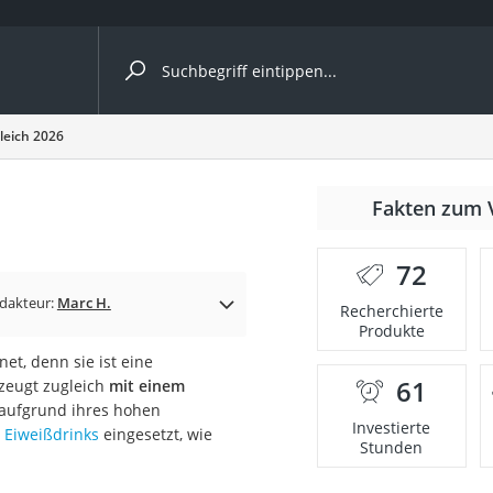
ergleiche nach Kategorie
leich 2026
Fakten zum 
Kapseln
72
dakteur:
Marc H.
Recherchierte
Produkte
et, denn sie ist eine
61
rzeugt zugleich
mit einem
bio
t aufgrund ihres hohen
Investierte
r
Eiweißdrinks
eingesetzt, wie
Stunden