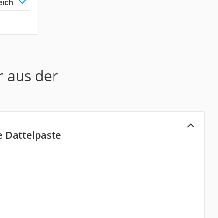
eich
r aus der
 Dattelpaste