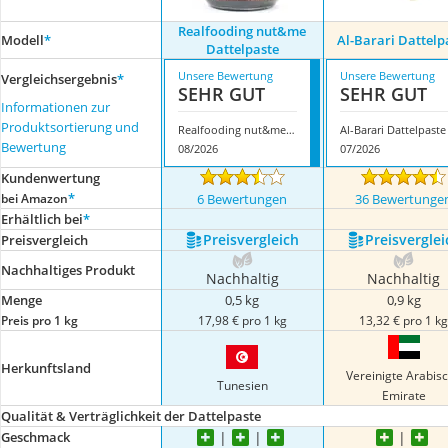
Realfooding nut&me
Modell
*
Al-Barari Dattelp
Dattelpaste
Unsere Bewertung
Unsere Bewertung
Vergleichsergebnis
*
SEHR GUT
SEHR GUT
Informationen zur
Produktsortierung und
Realfooding nut&me Dattelpaste
Al-Barari Dattelpaste
Bewertung
08/2026
07/2026
Kundenwertung
*
bei Amazon
6 Bewertungen
36 Bewertunge
Erhältlich bei
*
Preis­vergleich
Preis­verglei
Preis­vergleich
Nachhaltiges Produkt
Nachhaltig
Nachhaltig
Menge
0,5 kg
0,9 kg
Preis pro 1 kg
17,98 € pro 1 kg
13,32 € pro 1 k
Herkunftsland
Vereinigte Arabis
Tunesien
Emirate
Qualität & Verträglichkeit der Dattelpaste
Geschmack