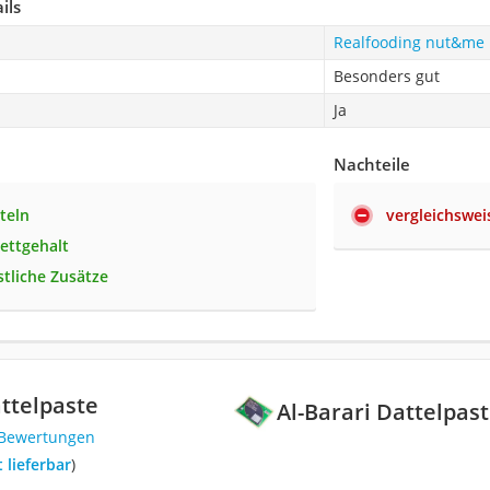
ils
Realfooding nut&me 
Besonders gut
Ja
Nachteile
teln
vergleichswei
Fettgehalt
tliche Zusätze
attelpaste
Al-Barari Dattelpas
 Bewertungen
t lieferbar
)