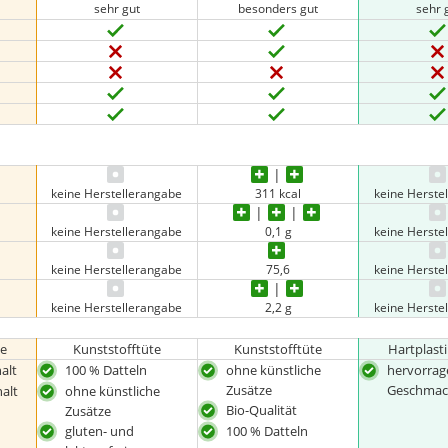
sehr gut
besonders gut
sehr 
keine Herstellerangabe
311 kcal
keine Herste
keine Herstellerangabe
0,1 g
keine Herste
keine Herstellerangabe
75,6
keine Herste
keine Herstellerangabe
2,2 g
keine Herste
le
Kunststofftüte
Kunststofftüte
Hartplast
alt
100 % Datteln
ohne künstliche
hervorrag
Zusätze
Geschmac
alt
ohne künstliche
Bio-Qualität
Zusätze
gluten- und
100 % Datteln