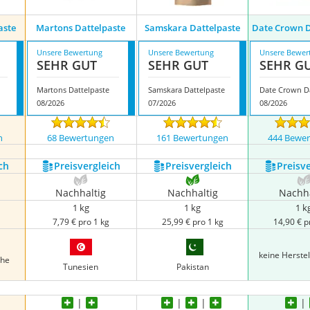
aste
Martons Dattelpaste
Samskara Dattelpaste
Date Crown D
Unsere Bewertung
Unsere Bewertung
Unsere Bewer
SEHR GUT
SEHR GUT
SEHR G
Martons Dattelpaste
Samskara Dattelpaste
08/2026
07/2026
08/2026
n
68 Bewertungen
161 Bewertungen
444 Bewe
ch
Preis­vergleich
Preis­vergleich
Preis­v
Nachhaltig
Nachhaltig
Nachha
1 kg
1 kg
1 k
g
7,79 € pro 1 kg
25,99 € pro 1 kg
14,90 € p
keine Herste
che
Tunesien
Pakistan