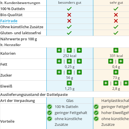
besonders gut
sehr gut
lt. Kundenbewertungen
100 % Datteln
Bio-Qualität
Fairtrade
Ohne künstliche Zusätze
Gluten- und laktosefrei
Nährwerte pro 100 g
lt. Hersteller
Kalorien
252 kcal
331 kcal
Fett
0,25 g
0,4 g
Zucker
56 g
73 g
Eiweiß
1,25 g
2,8 g
Auslieferungszustand der Dattelpaste
Art der Verpackung
Glas
Hartplastikscha
100 % Datteln
geringer Fettgeh
geringer Fettgehalt
hoher Eiweißgeh
ohne künstliche
ohne künstliche
Vorteile
Zusätze
Zusätze