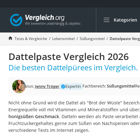
Kategorien
Die beliebtesten V
Lebensmittel
Tests & Vergleiche
Lebensmittel
Süßungsmittel
Dattelpaste Verg
Schwarzkümmelöl
Dattelpaste Vergleich 2026
Knäckebrot
Schwarzkümmelöl-
Die besten Dattelpürees im Vergleich.
Manukahonig
Eiklar
Fachbereich:
Süßungsmittel
Re
Von:
Jenny Tröger
Expertin
Astronautenkost
Nicht ohne Grund wird die Dattel als "Brot der Wüste" bezeichn
Balsamico-Essig
Energiequelle voll mit Vitaminen und Mineralstoffen und übe
Schwarzkümmelöl 
honigsüßen Geschmack
. Datteln werden als Paste verarbeite
Fruchtzuckergehaltes gerne zum Süßen von Nachspeisen ode
Sardinen
verschiedene Tests im Internet zeigen.
Honig