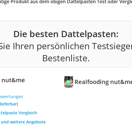
chtige Produkt aus dem obigen Dattelpasten Test oder Vergl
Die besten Dattelpasten:
ie Ihren persönlichen Testsiege
Bestenliste.
g nut&me
Realfooding nut&me
Bewertungen
 lieferbar
)
ttelpaste Vergleich
h und weitere Angebote