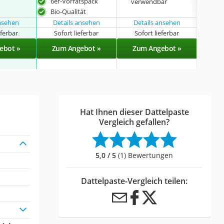
6er-Vorratspack
3kg
verwendbar
Bio-Qualität
ansehen
Details ansehen
Details ansehen
eferbar
Sofort lieferbar
Sofort lieferbar
Sof
ebot »
Zum Angebot »
Zum Angebot »
Zu
Hat Ihnen dieser Dattelpaste
Vergleich gefallen?
5,0 / 5
(1) Bewertungen
Dattelpaste-Vergleich teilen: