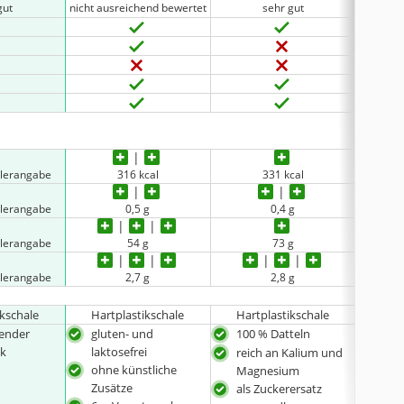
gut
nicht ausreichend bewertet
sehr gut
nicht au
llerangabe
316 kcal
331 kcal
llerangabe
0,5 g
0,4 g
llerangabe
54 g
73 g
llerangabe
2,7 g
2,8 g
ikschale
Hartplastikschale
Hartplastikschale
Ku
ender
gluten- und
100 % Datteln
glu
k
laktosefrei
lakt
reich an Kalium und
ohne künstliche
ohn
Magnesium
Zusätze
Zus
als Zuckerersatz