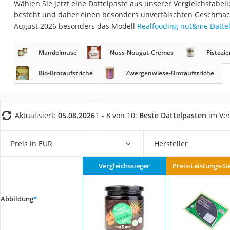
Wählen Sie jetzt eine Dattelpaste aus unserer Vergleichstabell
Gemüsebrühe
besteht und daher einen besonders unverfälschten Geschmack
Eiskaffee-Pulver
August 2026 besonders das Modell
Realfooding nut&me Datte
Irischer Whiskey
Mandelmuse
Nuss-Nougat-Cremes
Pistazi
Grapefruitkernext
Matcha-Set
Bio-Brotaufstriche
Zwergenwiese-Brotaufstriche
Sojasauce
MCT-Öl
Aktualisiert:
05.08.2026
1 - 8 von 10:
Beste Dattelpasten
im Ver
Trüffelöl
Erythrit
Preis in EUR
Hersteller
Müsli ohne Zucker
Vergleichssieger
Preis-Leistungs-Si
Service
Abbildung
*