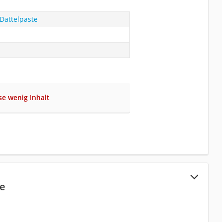
Dattelpaste
se wenig Inhalt
te