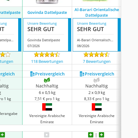
Al-Barari Orientalische
Sü
attelpaste
Govinda Dattelpaste
Dattelpaste
D
tung
Unsere Bewertung
Unsere Bewertung
Unsere
UT
SEHR GUT
SEHR GUT
GUT
Date Crown Dattelpaste
Govinda Dattelpaste
Al-Barari Orientalische Dattelpaste
07/2026
08/2026
07/202
rtungen
118 Bewertungen
7 Bewertungen
7 
ergleich
Preis­vergleich
Preis­vergleich
P
ltig
Nachhaltig
Nachhaltig
N
g
6 x 0,5 kg
2 x 0,9 kg
ro 1 kg
7,51 € pro 1 kg
8,33 € pro 1 kg
7,
llerangabe
Vereinigte Arabische
Vereinigte Arabische
Emirate
Emirate