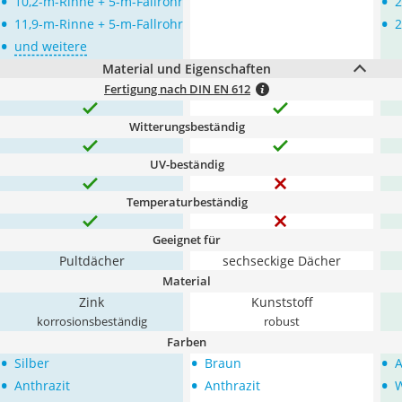
•
•
10,2-m-Rinne + 5-m-Fallrohr
2
•
•
11,9-m-Rinne + 5-m-Fallrohr
2
•
und weitere
Material und Eigenschaften
Fertigung nach DIN EN 612
Witterungsbeständig
UV-beständig
Temperaturbeständig
Geeignet für
Pultdächer
sechseckige Dächer
Material
Zink
Kunststoff
korrosionsbeständig
robust
Farben
•
•
•
Silber
Braun
A
•
•
•
Anthrazit
Anthrazit