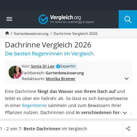
Die beliebtesten Vergleiche nach Kategorie
Vergleich
Baumarkt
Tresor feuerfest
Gartenbewässerung
Dachrinne Vergleich 2026
Makita-Akku-Rasenmäher
Kappsäge
Dachrinne Vergleich 2026
Smartes Türschloss
Die besten Regenrinnen im Vergleich.
Akku-Rasentrimmer
Feuchtigkeitsmessgerät
Von:
Sonja Di Leo
Expertin
Split-Klimaanlage 2 Innengeräte
Fachbereich:
Gartenbewässerung
Pelletofen
Redakteurin:
Monika Bremer
Bohrmaschine
Tiefbrunnenpumpe
Eine Dachrinne
fängt das Wasser von Ihrem Dach auf
und
Fliesenschneider
leitet es über ein Fallrohr ab. So lässt es sich beispielsweise
Hochdruckreiniger
in einer
Regentonne
sammeln und zum Bewässern Ihrer
Doppelschleifer
Pflanzen nutzen. Dachrinnen sind
in verschiedenen Formen
Überwachungskamera
erhältlich.
Gängige Dachrinnen-Tests im Internet zeigen, dass
Benzinrasenmäher mit Elektrostart
die meisten Dachrinnen-Sets
mit mindestens einem Fallrohr
1 - 2 von 7:
Beste Dachrinnen
im Vergleich
Akku-Laubsauger
ausgestattet sind. In unserer Produkttabelle finden Sie