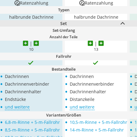
Ratenzahlung
Ratenzahlung
Typen
halbrunde Dachrinne
halbrunde Dachrinne
Set
Set-Umfang
Anzahl der Teile
10
13
Fallrohr
Bestandteile
•
•
•
Dachrinnen
Dachrinnen
D
•
•
•
Dachrinnenverbinder
Dachrinnenverbinder
D
•
•
•
Dachrinnenhalter
Dachrinnenhalter
D
•
•
•
Endstücke
Distanzkeile
D
•
•
•
und weitere
und weitere
u
Varianten/Größen
•
•
•
6,8-m-Rinne + 5-m-Fallrohr
10,5-m-Rinne + 5-m-Fallrohr
1
•
•
•
8,5-m-Rinne + 5-m-Fallrohr
14-m-Rinne + 5-m-Fallrohr
1