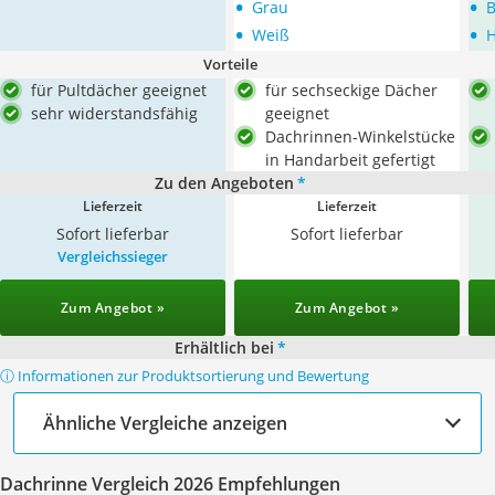
•
•
Grau
•
•
Weiß
H
Vorteile
für Pultdächer geeignet
für sechseckige Dächer
sehr widerstandsfähig
geeignet
Dachrinnen-Winkelstücke
in Handarbeit gefertigt
Zu den Angeboten
*
Lieferzeit
Lieferzeit
Sofort lieferbar
Sofort lieferbar
Vergleichssieger
Zum Angebot »
Zum Angebot »
Erhältlich bei
*
ⓘ Informationen zur Produktsortierung und Bewertung
Ähnliche Vergleiche anzeigen
Dachrinne Vergleich 2026 Empfehlungen