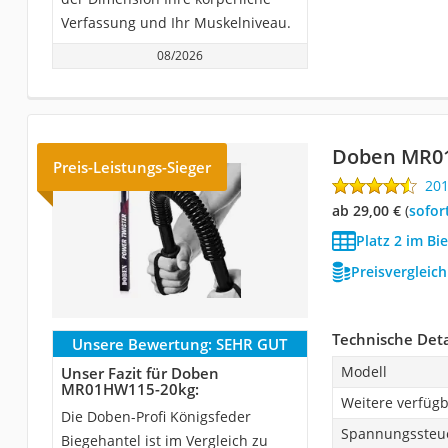
Verfassung und Ihr Muskelniveau.
08/2026
Doben MR0
Preis-Leistungs-Sieger
20
ab 29,00 €
(
Sofor
Platz 2 im Bi
Preisvergleic
Technische Deta
Unsere Bewertung:
SEHR GUT
Modell
Unser Fazit für Doben
MR01HW115-20kg:
Weitere verfüg
Die Doben-Profi Königsfeder
Spannungssteu
Biegehantel ist im Vergleich zu