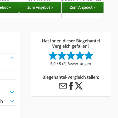
ebot »
Zum Angebot »
Zum Angebot »
Zu
Hat Ihnen dieser Biegehantel
Vergleich gefallen?
5,0 / 5
(2) Bewertungen
Biegehantel-Vergleich teilen:
ch