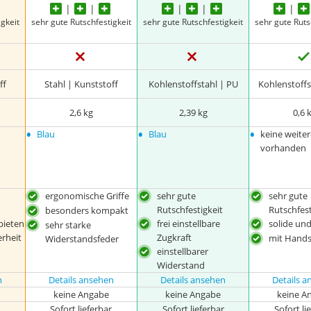
gkeit
sehr gute Rutschfestigkeit
sehr gute Rutschfestigkeit
sehr gute Ruts
ff
Stahl | Kunststoff
Kohlenstoffstahl | PU
Kohlenstoffs
2,6 kg
2,39 kg
0,6 
•
•
•
Blau
Blau
keine weite
vorhanden
ergonomische Griffe
sehr gute
sehr gute
Rutschfestigkeit
Rutschfest
besonders kompakt
bieten
frei einstellbare
solide un
sehr starke
erheit
Zugkraft
mit Hands
Widerstandsfeder
einstellbarer
Widerstand
n
Details ansehen
Details ansehen
Details 
keine Angabe
keine Angabe
keine A
r
Sofort lieferbar
Sofort lieferbar
Sofort li