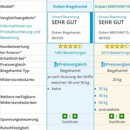
Modell
*
Doben Biegehantel
Doben MR01HW115
Unsere Bewertung
Unsere Bewertung
Vergleichsergebnis
*
SEHR GUT
SEHR GUT
Informationen zur
Produktsortierung und
Doben Biegehantel
Do
Bewertung
08/2026
08/2026
Kundenwertung
*
bei Amazon
1465 Bewertungen
2010 Bewertung
Erhältlich bei
*
Preis­vergleich
Preis­verglei
Preis­vergleich
Biegehantel-Typ
Biegehantel
Biegehantel
je nach Nutzung der Griffe
Widerstandsstärke
20 kg
zwischen 30 und 50 kg
•
•
keine
30 kg
•
40 kg
Weitere verfügbare
•
Widerstandsstärken
60 kg
•
und weitere
Spannungssteuerung
Stahlfeder
Stahlfeder
Rutschfestigkeit