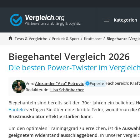
Kategorien
Die beliebtesten V
Freizeit & Sport
Tests & Vergleiche
Freizeit & Sport
Kraftsport
Biegehantel Vergl
Gartentrampolin
Biegehantel Vergleich 2026
Trampolin
Metalldetektor
Die besten Power-Twister im Vergleich
Eufab-Fahrradträg
Fachbereich:
Kraf
Von:
Alexander "Azo" Petrovic
Experte
Trampolin 366 cm
Redakteurin:
Lisa Schönbacher
Fahrradschloss
Biegehanteln sind bereits seit den 70er Jahren ein beliebtes H
Aluminium-Koffer
Hanteln
verfügen Sie über eine flexible Feder, womit man
die 
Futterboot
Brustmuskulatur effektiv stärken kann.
Air Bike
Um den optimalen Trainingsgrad zu erreichen, ist die
Auswahl
E-Bike-Dreirad
geeignetem Widerstand ausschlaggebend
. In unserer Verglei