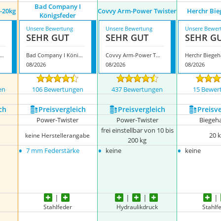
Bad Company I
-20kg
Covvy Arm-Power Twister
Herchr Bie
Königsfeder
Unsere Bewertung
Unsere Bewertung
Unsere Bewer
SEHR GUT
SEHR GUT
SEHR G
ben MR01HW115-20kg
Bad Company I Königsfeder
Covvy Arm-Power Twister
Herchr Biegeh
08/2026
08/2026
08/2026
en
106 Bewertungen
437 Bewertungen
15 Bewer
ch
Preis­vergleich
Preis­vergleich
Preis­v
Power-Twister
Power-Twister
Biegeh
frei einstellbar von 10 bis
20 
keine Herstellerangabe
200 kg
•
•
•
7 mm Federstärke
keine
keine
Stahlfeder
Hydraulikdruck
Stahlf