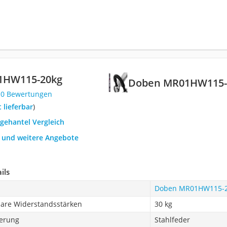
1HW115-20kg
Doben MR01HW115-
10 Bewertungen
t lieferbar
)
egehantel Vergleich
h und weitere Angebote
ils
Doben MR01HW115-
bare Widerstandsstärken
30 kg
erung
Stahlfeder