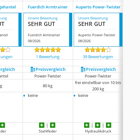
gehantel
Fuerdich Armtrainer
Auperto Power-Twister
Loitta
tung
Unsere Bewertung
Unsere Bewertung
Unsere
UT
SEHR GUT
SEHR GUT
GUT
antel
Fuerdich Armtrainer
Auperto Power-Twister
Loitta
08/2026
08/2026
08/202
tungen
1 Bewertung
39 Bewertungen
199
ergleich
Preis­vergleich
Preis­vergleich
P
antel
Power-Twister
Power-Twister
Po
frei einstellbar von 10 bis
frei ein
kg
80 kg
200 kg
•
•
•
keine
keine
keine
eder
Stahlfeder
Hydraulikdruck