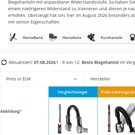
Biegehanteln mit anpassbarer Widerstandsstufe. So haben Sie 
Trekkingschuhe H
einem niedrigeren Widerstand zu trainieren und diesen je nach
Reisetasche mit Ro
erhöhen. Überzeugt hat uns hier im August 2026 besonders d
mit seinen Eigenschaften.
Klimmzugstation
Koffer
Hantelbank
Hantelsets
Kurzhanteln
Nachtsichtgerät
Faltschloss
Handgepäck-Koffe
Aktualisiert:
07.08.2026
1 - 8 von 12:
Beste Biegehantel
im Verg
Vibrationsplatte
Preis in EUR
Hersteller
Wanderschuhe He
Sicherheitsweste R
Vergleichssieger
Preis-Leistungs-Si
Service
Abbildung
*