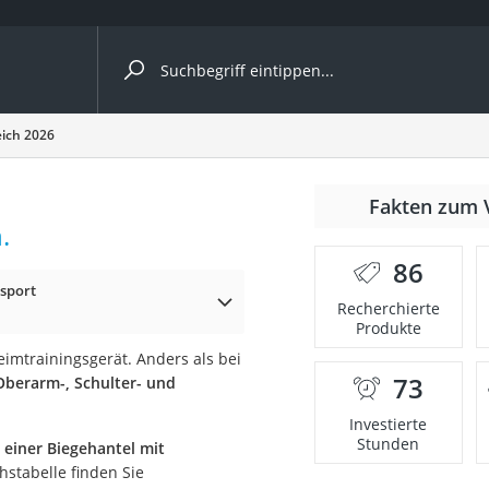
ergleiche nach Kategorie
eich 2026
Fakten zum 
.
er
86
tsport
Recherchierte
Produkte
eimtrainingsgerät. Anders als bei
73
Oberarm-, Schulter- und
Investierte
Stunden
 einer Biegehantel mit
chstabelle finden Sie