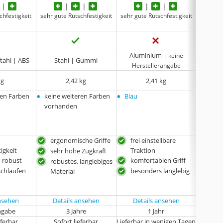
chfestigkeit
sehr gute Rutschfestigkeit
sehr gute Rutschfestigkeit
sehr gut
Aluminium |
keine
tahl | ABS
Stahl | Gummi
Stahl, L
Herstellerangabe
kg
2,42 kg
2,41 kg
•
•
•
ren Farben
keine weiteren Farben
Blau
keine
vorhanden
vorha
ergonomische Griffe
frei einstellbare
robu
igkeit
Traktion
Mate
sehr hohe Zugkraft
d robust
komfortablen Griff
ruts
robustes, langlebiges
Sch
chlaufen
besonders langlebig
Material
nied
Eig
ansehen
Details ansehen
Details ansehen
ngabe
3 Jahre
1 Jahr
k
eferbar
Sofort lieferbar
Lieferbar in wenigen Tagen
Sof