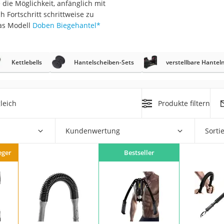
die Möglichkeit, anfänglich mit
erren
 Fortschritt schrittweise zu
llen
as Modell
Doben Biegehantel
*
Kettlebells
Hantelscheiben-Sets
verstellbare Hantel
r
leich
Produkte filtern
Kundenwertung
Sorti
rren
eiten
eger
Bestseller