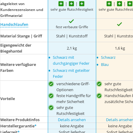
abgeleitet von
sehr gute Rutschfestigkeit
sehr gute Rutschfesti
Kundenrezensionen und
Griffmaterial
Handschlaufen
fest verbaute Griffe
Material Stange | Griff
Stahl | Kunststoff
Stahl | Kunststo
Eigengewicht der
2,1 kg
1,6 kg
Biegehantel
•
•
Schwarz mit
Schwarz
•
durchgängiger Feder
Weitere verfügbare
Blau
•
Farben
Schwarz mit geteilter
Feder
verschiedene Griff-
sehr gute
Optionen
Rutschfestigkeit
feste Handgriffe für
Handschlaufen 
Vorteile
mehr Sicherheit
zusätzliche Sich
sehr gute
Rutschfestigkeit
Weitere Produktinfos
Details ansehen
Details ansehe
Herstellergarantie
*
keine Angabe
keine Angabe
Lieferzeit
*
Sofort lieferbar
Sofort lieferba