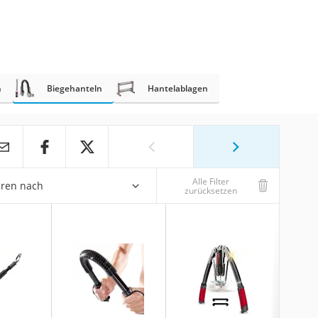
n
Biegehanteln
Hantelablagen
Alle Filter
eren nach
zurücksetzen