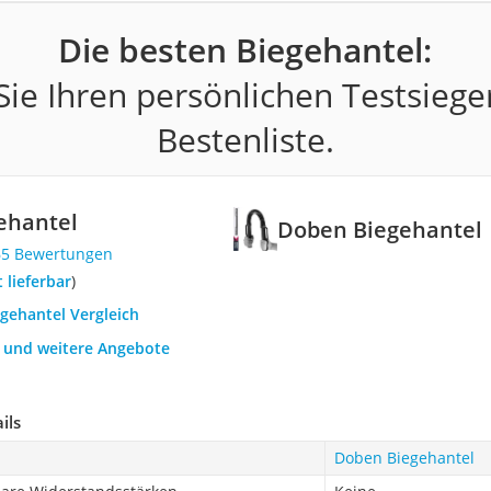
Die besten Biegehantel:
ie Ihren persönlichen Testsiege
Bestenliste.
ehantel
Doben Biegehantel
65 Bewertungen
t lieferbar
)
egehantel Vergleich
h und weitere Angebote
ils
Doben Biegehantel