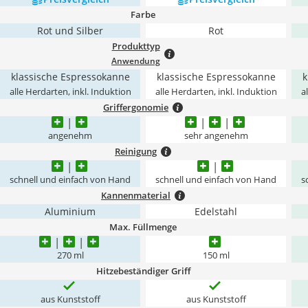
Farbe
Rot und Silber
Rot
Produkttyp
Anwendung
klassische Espressokanne
klassische Espressokanne
k
alle Herdarten, inkl. Induktion
alle Herdarten, inkl. Induktion
a
Griffergonomie
angenehm
sehr angenehm
Reinigung
schnell und einfach von Hand
schnell und einfach von Hand
s
Kannenmaterial
Aluminium
Edelstahl
Max. Füllmenge
270 ml
150 ml
Hitzebeständiger Griff
aus Kunststoff
aus Kunststoff