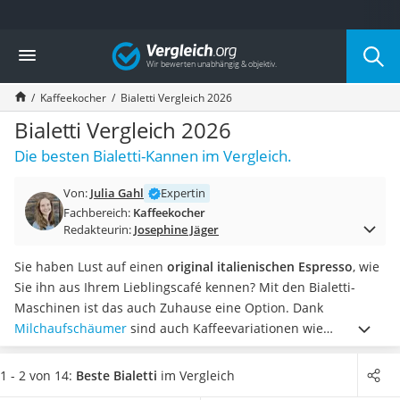
Die beliebtesten Vergleiche nach Kategorie
Vergleich
Haushalt
Wassersprudler
Kaffeekocher
Bialetti Vergleich 2026
Zentralstaubsauger
Brotbackautomat
Bialetti Vergleich 2026
Wischroboter
Die besten Bialetti-Kannen im Vergleich.
Wäschespinne
Industriestaubsauger
Von:
Julia Gahl
Expertin
Spülmaschinentabs
Fachbereich:
Kaffeekocher
Akku-Staubsauger
Redakteurin:
Josephine Jäger
Eierkocher
AEG-Waschmaschine
Sie haben Lust auf einen
original italienischen Espresso
, wie
Saug-Wisch-Roboter
Sie ihn aus Ihrem Lieblingscafé kennen? Mit den Bialetti-
Handstaubsauger
Maschinen ist das auch Zuhause eine Option. Dank
Milchaufschäumer
Milchaufschäumer
sind auch Kaffeevariationen wie
Kondenstrockner
Milchkaffee oder Cappuccino möglich. Bialetti ist Online-
Reiskocher
Tests zufolge speziell für den Induktionsherd oder für alle
1 - 2 von 14:
Beste Bialetti
im Vergleich
Heißwasserspender
anderen Herdarten geeignet.
Unsere Vergleichstabelle stellt