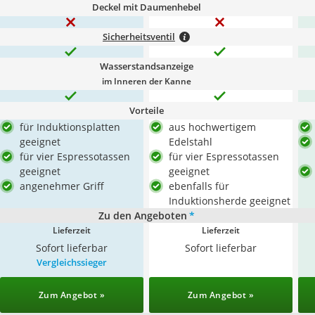
Deckel mit Daumenhebel
Sicherheitsventil
Wasserstandsanzeige
im Inneren der Kanne
Vorteile
für Induktionsplatten
aus hochwertigem
geeignet
Edelstahl
für vier Espressotassen
für vier Espressotassen
geeignet
geeignet
angenehmer Griff
ebenfalls für
Induktionsherde geeignet
Zu den Angeboten
*
Lieferzeit
Lieferzeit
Sofort lieferbar
Sofort lieferbar
Vergleichssieger
Zum Angebot »
Zum Angebot »