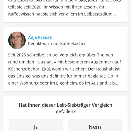
teilt sie seit 2020 ihr Wissen mit ihren Lesern. Ihr
Kaffeewissen hat sie sich vor allem im Selbststudium
angeeignet und durch die Interviews für den Blog. Julia
hat aber auch viele Veranstaltungen und Seminare zum
Thema besucht, z.B. eine Latte-Art-Schulung bei der
Anja Krause
Rösterei Heilandt und eine Sensorik-Schulung der
Redakteurin für Kaffeekocher
Specialty Coffee Association bei der Bonner Kaffeeschule.
Seit 2025 schreibe ich bei Vergleich.org über Themen
Wenn sie nicht über Kaffee schreibt, kann sie sich mit
rund um den Haushalt – mit besonderem Augenmerk auf
ihren Freundinnen stundenlang über die gemeinsamen
Küchenzubehör. Egal, wohin wir ziehen: Der Haushalt ist
Disney-Lieblingsfilme (insbesondere aus den 90ern)
das Einzige, was uns definitiv für immer begleitet. Ob in
unterhalten.
einer Wohnung oder im Eigenheim, ob im Ausland, als
Der Lelit-Siebträger-Vergleich ist aus unserer Sicht
Single, in der WG oder mit Familie – ich habe viele Wohn-
besonders empfehlenswert für
Kaffeeliebhaber
und
und Lebensformen selbst erlebt. Genau aus dieser
Barista
.
Erfahrung heraus berichte ich über Produkte und
Hat Ihnen dieser Lelit-Siebträger Vergleich
Lösungen, die den Alltag erleichtern und praktische
gefallen?
Helfer für Küche und Haushalt bieten.
Der Lelit-Siebträger-Vergleich ist aus unserer Sicht
Ja
Nein