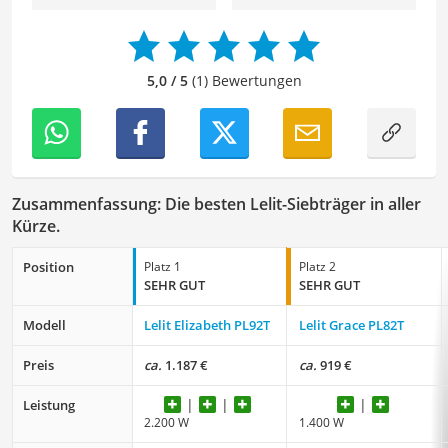
besonders empfehlenswert für
Kaffeeliebhaber
und
Barista
.
5,0 / 5
(1) Bewertungen
Zusammenfassung: Die besten Lelit-Siebträger in aller
Kürze.
Position
Platz 1
Platz 2
SEHR GUT
SEHR GUT
Modell
Lelit Elizabeth PL92T
Lelit Grace PL82T
Preis
ca.
1.187 €
ca.
919 €
Leistung
2.200 W
1.400 W