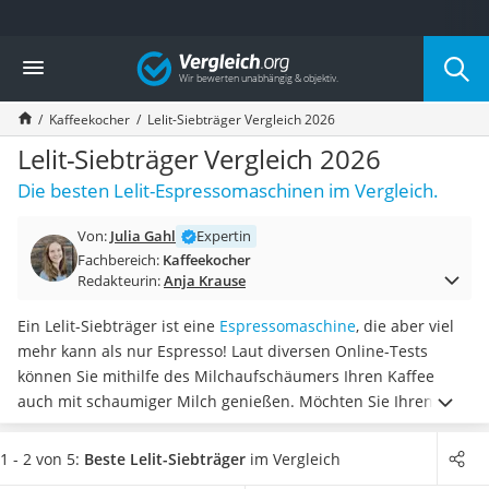
Die beliebtesten Vergleiche nach Kategorie
Vergleich
Haushalt
Wassersprudler
Kaffeekocher
Lelit-Siebträger Vergleich 2026
Zentralstaubsauger
Brotbackautomat
Lelit-Siebträger Vergleich 2026
Wischroboter
Die besten Lelit-Espressomaschinen im Vergleich.
Wäschespinne
Industriestaubsauger
Von:
Julia Gahl
Expertin
Spülmaschinentabs
Fachbereich:
Kaffeekocher
Akku-Staubsauger
Redakteurin:
Anja Krause
Eierkocher
AEG-Waschmaschine
Ein Lelit-Siebträger ist eine
Espressomaschine
, die aber viel
Saug-Wisch-Roboter
mehr kann als nur Espresso! Laut diversen Online-Tests
Handstaubsauger
können Sie mithilfe des Milchaufschäumers Ihren Kaffee
Milchaufschäumer
auch mit schaumiger Milch genießen. Möchten Sie Ihren
Kondenstrockner
Kaffee immer zu einer bestimmten Temperatur zubereiten,
Reiskocher
hilft Ihnen dabei die Temperaturanzeige
.
Wählen Sie jetzt
1 - 2 von 5:
Beste Lelit-Siebträger
im Vergleich
Heißwasserspender
aus unserer Produkttabelle einen Lelit-Siebträger mit