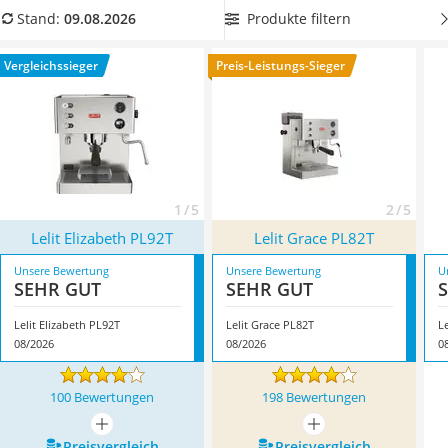
Tierhaarstaubsauger
integriertem Mahlwerk aus
, um aus frischen Bohnen den
Produkte filtern
Stand:
09.08.2026
Ecovacs-Saugroboter
besten Kaffee zubereiten zu können. Überzeugt hat uns hier
Nespresso-Maschine
im August 2026 besonders das Modell
Lelit Elizabeth PL92T
*
Vergleichssieger
Preis-Leistungs-Sieger
Messerschärfer
mit seinen Eigenschaften.
Service
1 / 5
2 / 5
Lelit Elizabeth PL92T
Lelit Grace PL82T
Unsere Bewertung
Unsere Bewertung
U
SEHR GUT
SEHR GUT
Lelit Elizabeth PL92T
Lelit Grace PL82T
L
08/2026
08/2026
0
100 Bewertungen
198 Bewertungen
mehr anzeigen
mehr anzeigen
Preis­vergleich
Preis­vergleich