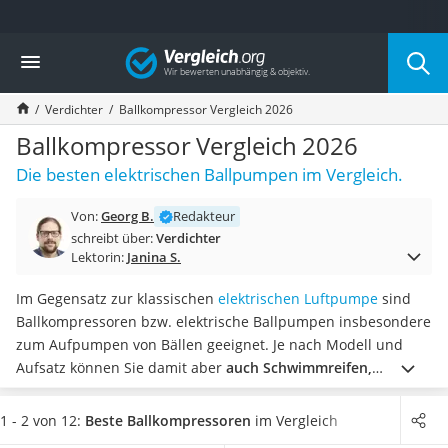
Die beliebtesten Vergleiche nach Kategorie
Vergleich
Baumarkt
Tresor feuerfest
Verdichter
Ballkompressor Vergleich 2026
Makita-Akku-Rasenmäher
Kappsäge
Ballkompressor Vergleich 2026
Smartes Türschloss
Die besten elektrischen Ballpumpen im Vergleich.
Akku-Rasentrimmer
Feuchtigkeitsmessgerät
Von:
Georg B.
Redakteur
Split-Klimaanlage 2 Innengeräte
schreibt über:
Verdichter
Pelletofen
Lektorin:
Janina S.
Bohrmaschine
Tiefbrunnenpumpe
Im Gegensatz zur klassischen
elektrischen Luftpumpe
sind
Fliesenschneider
Ballkompressoren bzw. elektrische Ballpumpen insbesondere
Hochdruckreiniger
zum Aufpumpen von Bällen geeignet. Je nach Modell und
Doppelschleifer
Aufsatz können Sie damit aber
auch Schwimmreifen,
Überwachungskamera
Luftmatratzen oder Fahrradreifen
aufblasen. Selbst
Benzinrasenmäher mit Elektrostart
Autoreifen sind für einige Kompressoren laut diversen
1 - 2 von 12:
Beste Ballkompressoren
im Vergleich
Akku-Laubsauger
Online-Tests kein Problem.
Wählen Sie jetzt einen