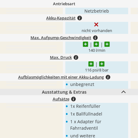
Antriebsart
Netzbetrieb
Akku-Kapazität
nicht vorhanden
Max. Aufpump-Geschwindigkeit
140 l/min
Max. Druck
116 psi/8 bar
Aufblasmöglichkeiten mit einer Akku-Ladung
•
unbegrenzt
Ausstattung & Extras
Aufsätze
•
1x Reifenfüller
•
1x Ballfüllnadel
•
1 x Adapter für
Fahrradventil
•
und weitere