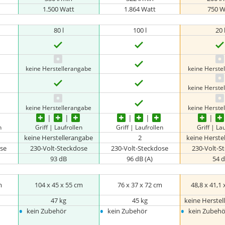
1.500 Watt
1.864 Watt
750 W
80 l
100 l
20 
keine Herstellerangabe
keine Herste
keine Herste
keine Herstellerangabe
keine Herste
n
Griff | Laufrollen
Griff | Laufrollen
Griff | La
keine Herstellerangabe
2
keine Herste
se
230-Volt-Steckdose
230-Volt-Steckdose
230-Volt-S
93 dB
96 dB (A)
54 
m
104 x 45 x 55 cm
76 x 37 x 72 cm
‎48,8 x 41,1
47 kg
45 kg
keine Herste
•
•
•
kein Zubehör
kein Zubehör
kein Zubehö