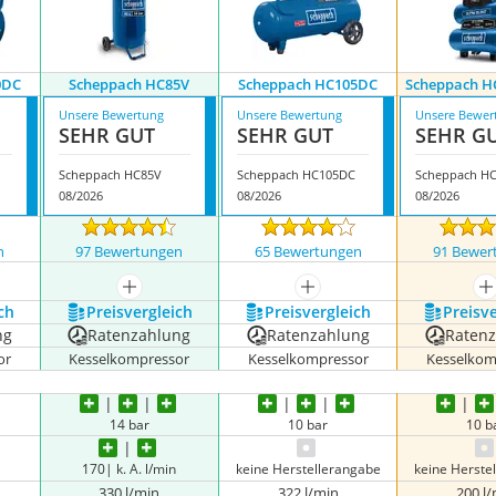
0DC
Scheppach HC85V
Scheppach HC105DC
Scheppach H
Unsere Bewertung
Unsere Bewertung
Unsere Bewer
SEHR GUT
SEHR GUT
SEHR G
Scheppach HC85V
Scheppach HC105DC
08/2026
08/2026
08/2026
n
97 Bewertungen
65 Bewertungen
91 Bewer
nzeigen
mehr anzeigen
mehr anzeigen
m
ch
Preis­vergleich
Preis­vergleich
Preis­v
ng
Ratenzahlung
Ratenzahlung
Raten
or
Kesselkompressor
Kesselkompressor
Kesselkom
14 bar
10 bar
10 b
170| k. A. l/min
keine Herstellerangabe
keine Herste
330 l/min
322 l/min
200 l