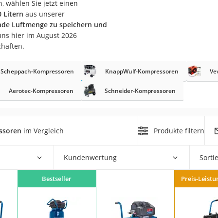
 wählen Sie jetzt einen
 Litern
aus unserer
r
nde Luftmenge zu speichern und
uns hier im August 2026
chaften.
mera
mit Elektrostart
Scheppach-Kompressoren
KnappWulf-Kompressoren
Ve
Aerotec-Kompressoren
Schneider-Kompressoren
ssoren
im Vergleich
Produkte filtern
en
zer
Kundenwertung
Sorti
Bestseller
Preis-Leistu