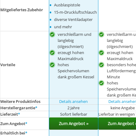
•
Ausblaspistole
Mitgeliefertes Zubehör
•
15-m-Druckluftschlauch
•
diverse Ventiladapter
•
und mehr
verschleißarm und
verschleißarm 
langlebig
langlebig
(ölgeschmiert)
(ölgeschmiert)
erzeugt hohen
erzeugt hohen
Maximaldruck
Maximaldruck
Vorteile
hohes
besonders hoh
Speichervolumen
Luftfördermeng
dank großem Kessel
Minute
hohes
Speichervolum
dank großem Ke
Weitere Produktinfos
Details ansehen
Details ansehe
Herstellergarantie
*
2 Jahre
keine Angabe
Lieferzeit
*
Sofort lieferbar
Lieferbar in wenigen
Zum Angebot »
Zum Angebot 
Zum Angebot
*
Erhältlich bei
*