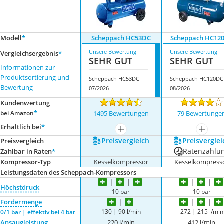
Modell
*
Scheppach HC53DC
Scheppach HC12
Unsere Bewertung
Unsere Bewertung
Vergleichsergebnis
*
SEHR GUT
SEHR GUT
Informationen zur
Produktsortierung und
Scheppach HC53DC
Scheppach HC120DC
Bewertung
07/2026
08/2026
Kundenwertung
*
bei Amazon
1495 Bewertungen
79 Bewertunge
Erhältlich bei
*
mehr anzeigen
mehr a
Preis­vergleich
Preis­verglei
Preis­vergleich
Ratenzahlu
Zahlbar in Raten
*
Kompressor-Typ
Kesselkompressor
Kesselkompress
Leistungsdaten des Scheppach-Kompressors
Höchstdruck
10 bar
10 bar
Fördermenge
130 | 90 l/min
272 | 215 l/min
0/1 bar | effektiv bei 4 bar
Ansaugleistung
220 l/min
412 l/min