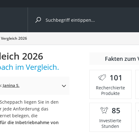
ergleiche nach Kategorie
Vergleich 2026
eich 2026
nmäher
Fakten zum 
ch im Vergleich.
s
101
er
n:
Janina S.
Recherchierte
Produkte
gerät
cheppach liegen Sie in den
2 Innengeräte
85
für jede Anforderung das
ternet belegen, die
Investierte
 für die Inbetriebnahme von
Stunden
e