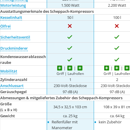
Motorleistung
1.500 Watt
2.200 Watt
Ausstattungsmerkmale des Scheppach-Kompressors
Kesselinhalt
50 l
100 l
Ölfrei
Sicherheitsventil
Druckminderer
Kondenswasserablasssch
raube
Mobilität
Griff | Laufrollen
Griff | Laufrolle
Zylinderanzahl
1
2
Anschlussart
230-Volt-Steckdose
230-Volt-Steckdo
Geräuschpegel
97 dB (A)
97 dB (A)
Abmessungen & mitgeliefertes Zubehör des Scheppach-Kompressors
Größe
34,5 x 32,5 x 103 cm
108 x 39 x 81 c
(L x B x H)
Gewicht
ca. 25 kg
ca. 64 kg
•
•
Reifenfüller mit
kein Zubehör
Manometer