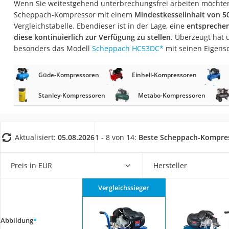
Wenn Sie weitestgehend unterbrechungsfrei arbeiten möchten,
Fliesenschneider
Scheppach-Kompressor mit einem
Mindestkesselinhalt von 50
Hochdruckreinige
Vergleichstabelle. Ebendieser ist in der Lage, eine
entspreche
diese kontinuierlich zur Verfügung zu stellen
. Überzeugt hat 
Doppelschleifer
besonders das Modell
Scheppach HC53DC
*
mit seinen Eigens
Überwachungska
Benzinrasenmäher 
Güde-Kompressoren
Einhell-Kompressoren
Akku-Laubsauger
Stanley-Kompressoren
Metabo-Kompressoren
Löschdecke
Multimeter
Aktualisiert:
05.08.2026
1 - 8 von 14:
Beste Scheppach-Kompre
Winterharte Palm
Gasdurchlauferhit
Preis in EUR
Hersteller
Service
Vergleichssieger
Abbildung
*