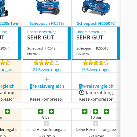
C20Si-Twin
Scheppach HC51Si
Scheppach HC550TC
Sche
tung
Unsere Bewertung
Unsere Bewertung
Unsere
UT
SEHR GUT
SEHR GUT
SEH
Scheppach HC20Si-Twin
Scheppach HC51Si
Scheppach HC550TC
Schepp
08/2026
08/2026
08/202
tungen
121 Bewertungen
17 Bewertungen
125
ehr anzeigen
mehr anzeigen
ergleich
Preis­vergleich
Preis­vergleich
P
zahlung
Ratenzahlung
pressor
Kesselkompressor
Kesselkompressor
Kess
ar
8 bar
10 bar
llerangabe
keine Herstellerangabe
keine Herstellerangabe
20
/min
300 l/min
550 l/min