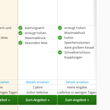
Mano
•
Ausbla
•
und m
arm und
wartungsarm
erzeugt hohen
schn
Maximaldruck
tran
erzeugt hohen
 leise
hohes
ölfr
Maximaldruck
Speichervolumen
war
besonders leise
dank großem Kessel
schn
Schnellverschluss-
Kup
Kupplungen
ansehen
Details ansehen
Details ansehen
Det
hre
2 Jahre
keine Angabe
k
enigen Tagen
Sofort lieferbar
Lieferbar in wenigen Tagen
Sof
ebot »
Zum Angebot »
Zum Angebot »
Zu