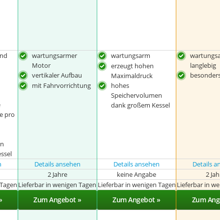
und
wartungsarmer
wartungsarm
wartungs
Motor
langlebig
erzeugt hohen
vertikaler Aufbau
besonders
Maximaldruck
mit Fahrvorrichtung
hohes
Speichervolumen
e
dank großem Kessel
e pro
en
ssel
n
Details ansehen
Details ansehen
Details 
2 Jahre
keine Angabe
2 Ja
 Tagen
Lieferbar in wenigen Tagen
Lieferbar in wenigen Tagen
Lieferbar in w
»
Zum Angebot »
Zum Angebot »
Zum Ang