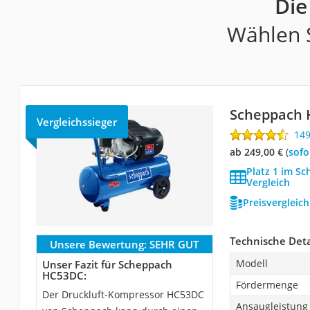
Die
Wählen S
Scheppach
Vergleichssieger
14
ab 249,00 €
(
Sof
Platz 1 im S
Vergleich
Preisvergleic
Technische Deta
Unsere Bewertung:
SEHR GUT
Modell
Unser Fazit für Scheppach
HC53DC:
Fördermenge
Der Druckluft-Kompressor HC53DC
Ansaugleistung