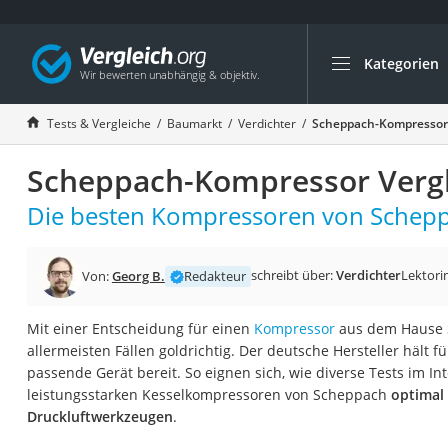
Kategorien
Die beliebtesten V
Baumarkt
Tests & Vergleiche
Baumarkt
Verdichter
Scheppach-Kompressor 
Tresor feuerfest
Scheppach-Kompressor Vergl
Makita-Akku-Rase
Kappsäge
Die besten Kompressoren von Scheppa
Smartes Türschlos
Akku-Rasentrimm
schreibt über:
Verdichter
Lektori
Von:
Georg B.
Redakteur
Feuchtigkeitsmess
Mit einer Entscheidung für einen
Kompressor
aus dem Hause S
Split-Klimaanlage 
allermeisten Fällen goldrichtig. Der deutsche Hersteller hält 
Pelletofen
passende Gerät bereit. So eignen sich, wie diverse Tests im In
leistungsstarken Kesselkompressoren von Scheppach
optimal
Bohrmaschine
Druckluftwerkzeugen
.
Tiefbrunnenpump