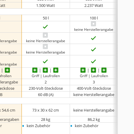
att
1.500 Watt
2.237 Watt
l
50 l
100 l
keine Herstellerangabe
llerangabe
keine Herstellerangabe
llerangabe
keine Herstellerangabe
llerangabe
ufrollen
Griff | Laufrollen
Griff | Laufrollen
Gri
llerangabe
2
3
teckdose
230-Volt-Steckdose
400-Volt-Steckdose
230-
dB
60 dB (A)
keine Herstellerangabe
 x 54,6 cm
‎73 x 30 x 62 cm
keine Herstellerangabe
55 
llerangaben
28 kg
86,2 kg
•
•
•
r
kein Zubehör
kein Zubehör
5 m S
•
Reifen