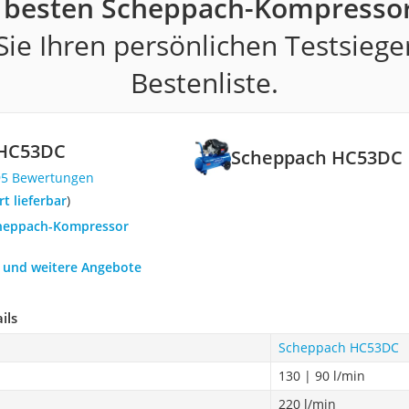
 besten Scheppach-Kompresso
ie Ihren persönlichen Testsiege
Bestenliste.
 HC53DC
Scheppach HC53DC
95 Bewertungen
ort lieferbar
)
cheppach-Kompressor
h und weitere Angebote
ils
Scheppach HC53DC
130 | 90 l/min
220 l/min