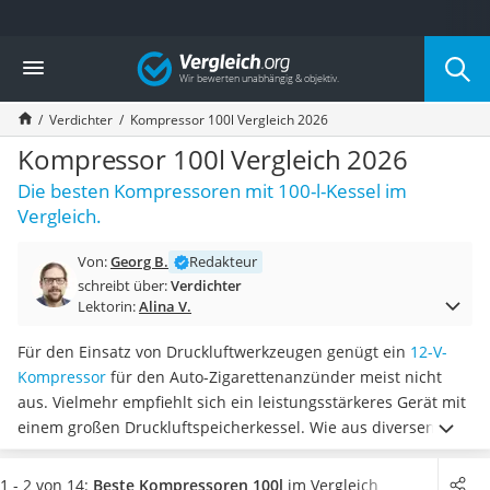
Die beliebtesten Vergleiche nach Kategorie
Vergleich
Baumarkt
Tresor feuerfest
Verdichter
Kompressor 100l Vergleich 2026
Makita-Akku-Rasenmäher
Kappsäge
Kompressor 100l Vergleich 2026
Smartes Türschloss
Die besten Kompressoren mit 100-l-Kessel im
Akku-Rasentrimmer
Vergleich.
Feuchtigkeitsmessgerät
Split-Klimaanlage 2 Innengeräte
Von:
Georg B.
Redakteur
Pelletofen
schreibt über:
Verdichter
Bohrmaschine
Lektorin:
Alina V.
Tiefbrunnenpumpe
Fliesenschneider
Für den Einsatz von Druckluftwerkzeugen genügt ein
12-V-
Hochdruckreiniger
Kompressor
für den Auto-Zigarettenanzünder meist nicht
Doppelschleifer
aus. Vielmehr empfiehlt sich ein leistungsstärkeres Gerät mit
Überwachungskamera
einem großen Druckluftspeicherkessel. Wie aus diversen
Benzinrasenmäher mit Elektrostart
Tests im Internet hervorgeht, sind die Messgrößen
Akku-Laubsauger
Höchstdruck und Fördermenge
entscheidend, wenn Sie
1 - 2 von 14:
Beste Kompressoren 100l
im Vergleich