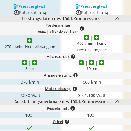
Preis­vergleich
Preis­vergleich
Ratenzahlung
Ratenzahlung
Leistungsdaten des 100-l-Kompressors
Fördermenge
max. | effektiv bei 4 bar
490 l/min | keine
270 | keine Herstellerangabe
Herstellerangabe
Höchstdruck
8 bar
10 bar
Ansaugleistung
370 l/min
660 l/min
Motorleistung
2.250 Watt
3 x 1.100 Watt
Ausstattungsmerkmale des 100-l-Kompressors
Kesselinhalt
100 l
100 l
Ölfrei