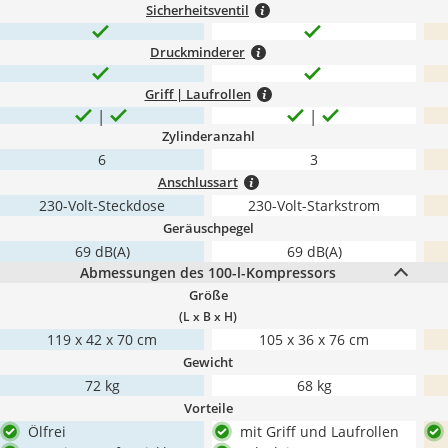
Sicherheitsventil
Druckminderer
Griff | Laufrollen
Zylinderanzahl
6
3
Anschlussart
230-Volt-Steckdose
230-Volt-Starkstrom
Geräuschpegel
69 dB(A)
69 dB(A)
Abmessungen des 100-l-Kompressors
Größe
(L x B x H)
119 x 42 x 70 cm
105 x 36 x 76 cm
Gewicht
72 kg
68 kg
Vorteile
Ölfrei
mit Griff und Laufrollen