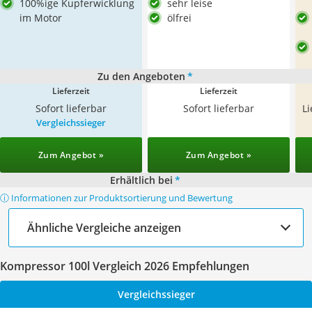
100%ige Kupferwicklung
sehr leise
im Motor
ölfrei
Zu den Angeboten
*
Lieferzeit
Lieferzeit
Sofort lieferbar
Sofort lieferbar
L
Vergleichssieger
Zum Angebot »
Zum Angebot »
Erhältlich bei
*
ⓘ Informationen zur Produktsortierung und Bewertung
Ähnliche Vergleiche anzeigen
Kompressor 100l Vergleich 2026 Empfehlungen
Vergleichssieger