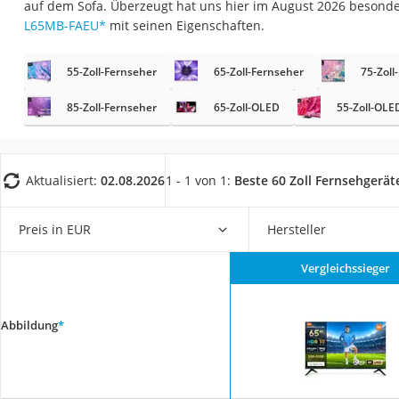
auf dem Sofa. Überzeugt hat uns hier im August 2026 besond
Gaming-PC
L65MB-FAEU
*
mit seinen Eigenschaften.
Soundbar
17-Zoll-Laptop
55-Zoll-Fernseher
65-Zoll-Fernseher
75-Zoll
Satellitenschüssel
85-Zoll-Fernseher
65-Zoll-OLED
55-Zoll-OLE
Gaming-Headset
Schnurloses Telef
Aktualisiert:
02.08.2026
1 - 1 von 1:
Beste 60 Zoll Fernsehgerät
Tablets unter 200 
Ladekabel Typ 2 S
Preis in EUR
Hersteller
Lichtwecker
Acer Aspire
Vergleichssieger
Service
Abbildung
*