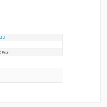
AEU
0 Pixel
g