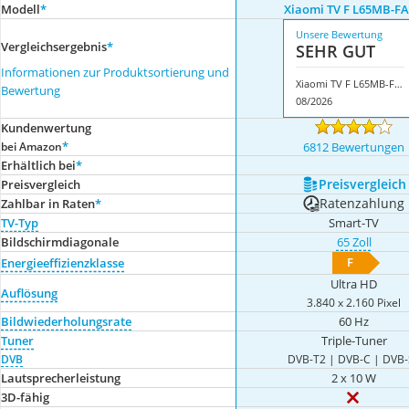
Modell
*
Xiaomi TV F L65MB-F
Unsere Bewertung
Vergleichsergebnis
*
SEHR GUT
Informationen zur Produktsortierung und
Xiaomi TV F L65MB-FAEU
Bewertung
08/2026
Kundenwertung
*
bei Amazon
6812 Bewertungen
Erhältlich bei
*
Preis­vergleich
Preis­vergleich
Ratenzahlung
Zahlbar in Raten
*
TV-Typ
Smart-TV
Bildschirmdiagonale
65 Zoll
F
Energieeffizienzklasse
Ultra HD
Auflösung
3.840 x 2.160 Pixel
Bildwiederholungsrate
60 Hz
Tuner
Triple-Tuner
DVB
DVB-T2 | DVB-C | DVB-
Lautsprecherleistung
2 x 10 W
3D-fähig