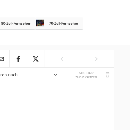
80-Zoll-Fernseher
70-Zoll-Fernseher
Alle Filter
eren nach
zurücksetzen