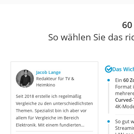
60
So wählen Sie das r
Das Wich
Jacob Lange
Redakteur für TV &
Ein
60 Zo
Heimkino
Format i
mehreren
Seit 2018 erstelle ich regelmäßig
Curved-
Vergleiche zu den unterschiedlichsten
4K-Mode
Themen. Spezialist bin ich aber vor
allem für Vergleiche im Bereich
So gut w
Elektronik. Mit einem fundierten
Streami
Hintergrundwissen und meiner