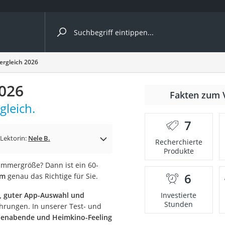
ergleiche nach Kategorie
ergleich 2026
2026
Fakten zum 
gleich.
7
Lektorin:
Nele B.
Recherchierte
Produkte
immergröße? Dann ist ein 60-
6
 m
genau das Richtige für Sie.
onsdrucker
, guter App-Auswahl und
Investierte
Stunden
hrungen. In unserer Test- und
Solarpanel
erienabende und Heimkino-Feeling