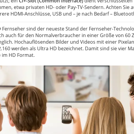
utzt; ein
CI+-Slot (Common Interface)
dient verschlüsselten
men, etwa privaten HD- oder Pay-TV-Sendern. Achten Sie
rere HDMI-Anschlüsse, USB und – je nach Bedarf – Bluetoot
D
Fernseher sind der neueste Stand der Fernseher-Technol
ch auch für den Normalverbraucher in einer Größe von 60 Z
glich. Hochauflösenden Bilder und Videos mit einer Pixela
2.160 werden als Ultra HD bezeichnet. Damit sind sie vier Ma
e im HD Format.