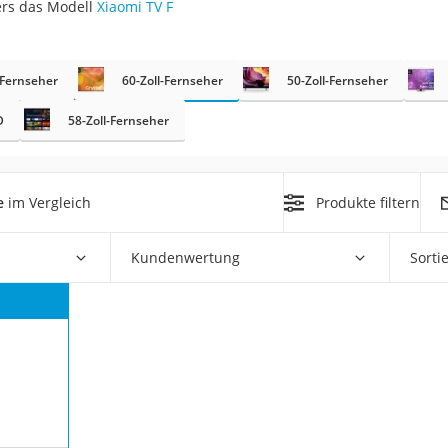
ers das Modell
Xiaomi TV F
-Fernseher
60-Zoll-Fernseher
50-Zoll-Fernseher
D
58-Zoll-Fernseher
on
e
im Vergleich
Produkte filtern
Euro
chuko
Kundenwertung
Sorti