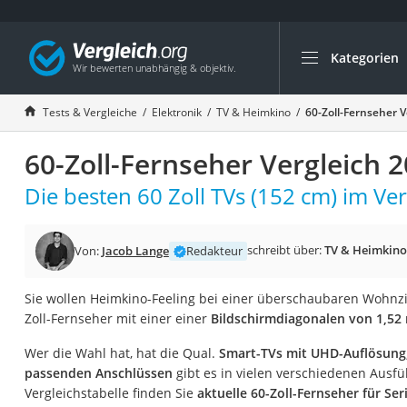
Kategorien
Die beliebtesten V
Elektronik
Tests & Vergleiche
Elektronik
TV & Heimkino
60-Zoll-Fernseher V
Powerstation
60-Zoll-Fernseher Vergleich 
Monitor 32 Zoll 4K
Fernseher
Die besten 60 Zoll TVs (152 cm) im Ver
Drucker
Desktop-PC
schreibt über:
TV & Heimkino
Von:
Jacob Lange
Redakteur
Monitor
Sie wollen Heimkino-Feeling bei einer überschaubaren Wohnz
Diascanner
Zoll-Fernseher mit einer einer
Bildschirmdiagonalen von 1,52
Laser-Multifunkti
Wer die Wahl hat, hat die Qual.
Smart-TVs mit UHD-Auflösung
Powerline-Adapter
passenden Anschlüssen
gibt es in vielen verschiedenen Ausfü
Powerstation mit 
Vergleichstabelle finden Sie
aktuelle 60-Zoll-Fernseher für S