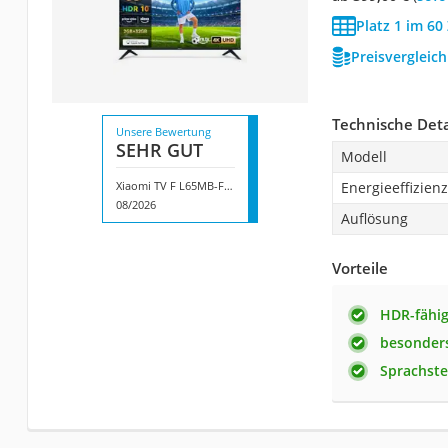
Platz 1 im 60
Preisvergleic
Technische Deta
Unsere Bewertung
SEHR GUT
Modell
Xiaomi TV F L65MB-FAEU
Energieeffizien
08/2026
Auflösung
Vorteile
HDR-fähi
besonder
Sprachste