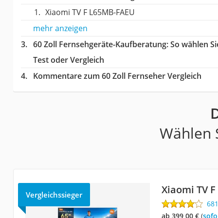
Xiaomi TV F L65MB-FAEU
mehr anzeigen
60 Zoll Fernsehgeräte-Kaufberatung
: So wählen S
Test oder Vergleich
Kommentare zum 60 Zoll Fernseher Vergleich
D
Wählen S
Xiaomi TV 
Vergleichssieger
68
ab 399,00 €
(
Sof