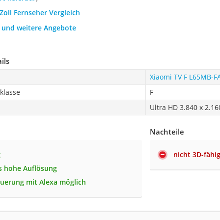
 Zoll Fernseher Vergleich
h und weitere Angebote
ils
Xiaomi TV F L65MB-F
zklasse
F
Ultra HD 3.840 x 2.16
Nachteile
g
nicht 3D-fähi
s hohe Auflösung
uerung mit Alexa möglich