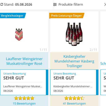
MCT-Öl
Weinflasche besonders einfach öffnen zu können. Überzeugt
Produkte filtern
Stand:
05.08.2026
Trüffelöl
hat uns hier im August 2026 besonders das Modell
Lauffener
Erythrit
Weingärtner Muskattrollinger Rosé
*
mit seinen
Vergleichssieger
Preis-Leistungs-Sieger
Müsli ohne Zuckerzusatz
Eigenschaften.
Service
1 / 11
2 / 11
Käsbergkeller
Lauffener Weingärtner
Mundelsheimer Käsberg
Muskattrollinger Rosé
Sch
Trollinger
Unsere Bewertung
Unsere Bewertung
U
SEHR GUT
SEHR GUT
Lauffener Weingärtner Muskattrollinger Rosé
Käsbergkeller Mundelsheimer Käsberg Trollinger
08/2026
08/2026
0
15 Bewertungen
41 Bewertungen