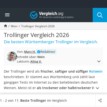
Die beliebtesten Vergleiche nach Kategorie
Vergleich
Lebensmittel
Schwarzkümmelöl
Wein
Trollinger Vergleich 2026
Knäckebrot
Schwarzkümmelöl-Kapseln
Trollinger Vergleich 2026
Manukahonig
Die besten Württemberger Trollinger im Vergleich.
Eiklar
Astronautenkost
Von:
Marc H.
Redakteur
Balsamico-Essig
schreibt über:
Wein
Schwarzkümmelöl bio
Lektorin:
Alina V.
Sardinen
Honig
Der Trollinger wird als
frischer, saftiger und süffiger
Rotwein
Gemüsebrühe
beschrieben. Er stammt aus Württemberg und zählt laut
Eiskaffee-Pulver
gängigen Tests im Internet zu den beliebtesten deutschen
Irischer Whiskey
Weinen. Meist ist er
als trockener oder halbtrockener Wein
Grapefruitkernextrakt
zu finden, der einen Alkoholgehalt zwischen 11 und 13 Vol.-%
Matcha-Set
aufweist.
Wählen Sie jetzt einen
Trollinger mit
1 - 2 von 11:
Beste Trollinger
im Vergleich
Sojasauce
Schraubverschluss
aus unserer Vergleichstabelle, um die