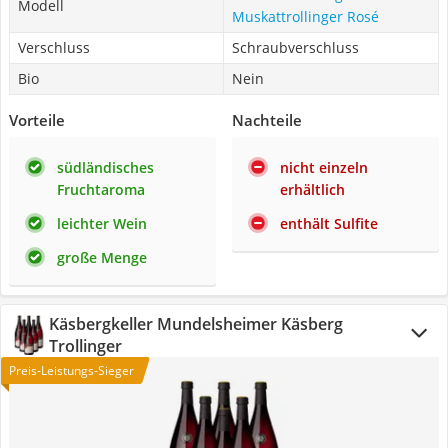
Modell
Muskattrollinger Rosé
Verschluss
Schraubverschluss
Bio
Nein
Vorteile
Nachteile
südländisches
nicht einzeln
Fruchtaroma
erhältlich
leichter Wein
enthält Sulfite
große Menge
Käsbergkeller Mundelsheimer Käsberg
Trollinger
Preis-Leistungs-Sieger