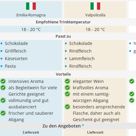
Emilia-Romagna
Valpolicella
Empfohlene Trinktemperatur
18 - 20 °C
18 - 20 °C
Passt zu
•
•
•
‎Schokolade
‎Schokolade
h
•
•
•
Grillfleisch
Rindfleisch
g
•
•
Käsesorten
Lammfleisch
•
•
Pasta
Rindfleisch
Vorteile
intensives Aroma
eleganter Wein
als Begleitwein für viele
kraftvolles Aroma
Gerichte geeignet
mit einem samtig-
vollmundig und gut
würzigen Abgang
ausbalanciert
besonders ansprechende
frischer und sauberer
Flasche, daher auch als
Abgang
Geschenk gut geeignet
Zu den Angeboten
*
Lieferzeit
Lieferzeit