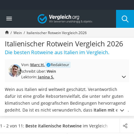
Die beliebtesten Vergleiche nach Kategorie
Vergleich
Lebensmittel
Schwarzkümmelöl
Wein
Italienischer Rotwein Vergleich 2026
Knäckebrot
Schwarzkümmelöl-Kapseln
Italienischer Rotwein Vergleich 2026
Manukahonig
Die besten Rotweine aus Italien im Vergleich.
Eiklar
Astronautenkost
Von:
Marc H.
Redakteur
Balsamico-Essig
schreibt über:
Wein
Schwarzkümmelöl bio
Lektorin:
Janina S.
Sardinen
Honig
Wein aus Italien wird weltweit geschätzt. Verantwortlich
Gemüsebrühe
dafür ist eine große Rebsortenvielfalt, die unter sehr guten
Eiskaffee-Pulver
klimatischen und geografischen Bedingungen hervorragend
Irischer Whiskey
gedeiht. Da ist es nicht verwunderlich, dass
Italien mit etwa
Grapefruitkernextrakt
700.000 Hektar Rebfläche als wichtigster Weinproduzent
Matcha-Set
Europas
gilt. Insbesondere der italienische Rotwein ist bei
1 - 2 von 11:
Beste italienische Rotweine
im Vergleich
Sojasauce
Weinliebhabern gefragt. Tests im Internet bestätigen