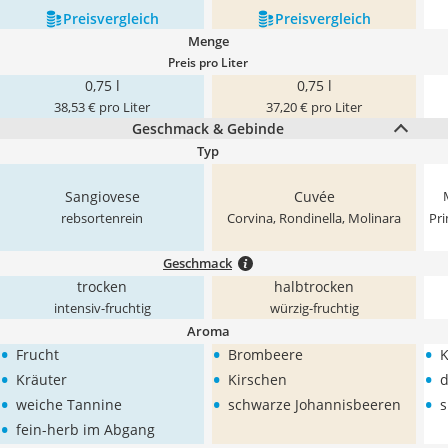
Preis­vergleich
Preis­vergleich
Menge
Preis pro Liter
0,75 l
0,75 l
38,53 € pro Liter
37,20 € pro Liter
Geschmack & Gebinde
Typ
‎Sangiovese
Cuvée
rebsortenrein
‎Corvina, Rondinella, Molinara
Pri
Geschmack
trocken
halbtrocken
intensiv-fruchtig
würzig-fruchtig
Aroma
•
•
•
Frucht
Brombeere
K
•
•
•
Kräuter
Kirschen
d
•
•
•
weiche Tannine
schwarze Johannisbeeren
s
•
fein-herb im Abgang