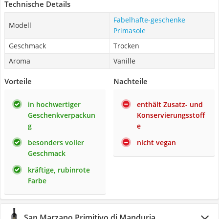
Technische Details
Fabelhafte-geschenke
Modell
Primasole
Geschmack
Trocken
Aroma
Vanille
Vorteile
Nachteile
in hochwertiger
enthält Zusatz- und
Geschenkverpackun
Konservierungsstoff
g
e
besonders voller
nicht vegan
Geschmack
kräftige, rubinrote
Farbe
San Marzano Primitivo di Manduria